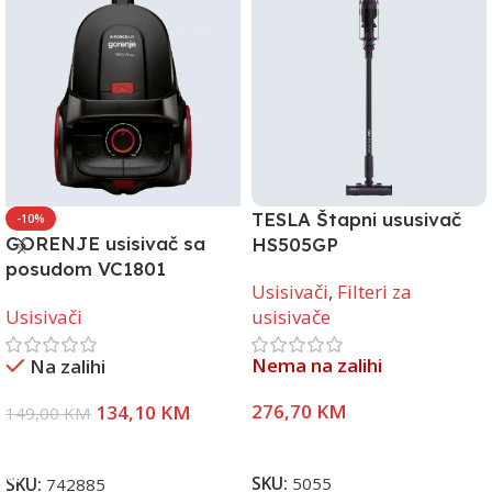
TESLA Štapni ususivač
-10%
GORENJE usisivač sa
HS505GP
posudom VC1801
Usisivači
,
Filteri za
SFABKR
usisivače
Usisivači
Nema na zalihi
Na zalihi
276,70
KM
134,10
KM
149,00
KM
Pročitaj Više
Dodaj U Korpu
SKU:
5055
SKU:
742885