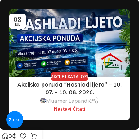
08
JUL
AKCIJE I KATALOZI
Akcijska ponuda “Rashladi ljeto” – 10.
07. – 10. 08. 2026.
Muamer Lapandić
Nastavi Čitati
Zolko