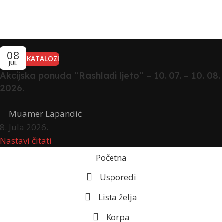
08
AKCIJE I KATALOZI
JUL
Akcijska ponuda “Rashladi ljeto” – 10. 07. – 10. 08.
2026.
Muamer Lapandić
8. Jula 2026.
Nastavi čitati
Početna
Usporedi
Lista želja
Korpa