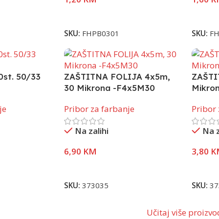
Pročitaj Više
Pročita
SKU:
FHPB0301
SKU:
F
st. 50/33
ZAŠTITNA FOLIJA 4x5m,
ZAŠTI
30 Mikrona -F4x5M30
Mikro
je
Pribor za farbanje
Pribor
Na zalihi
Na z
6,90
KM
3,80
K
Pročitaj Više
Pročita
SKU:
373035
SKU:
37
Učitaj više proizv