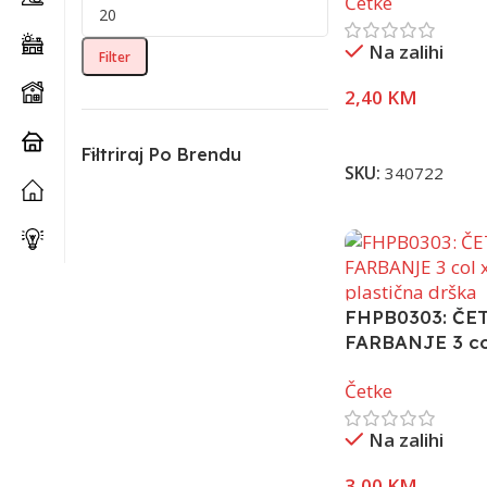
Četke
Na zalihi
Filter
2,40
KM
Pročitaj Više
Filtriraj Po Brendu
SKU:
340722
FHPB0303: ČE
FARBANJE 3 co
plastična drška
Četke
Na zalihi
3,00
KM