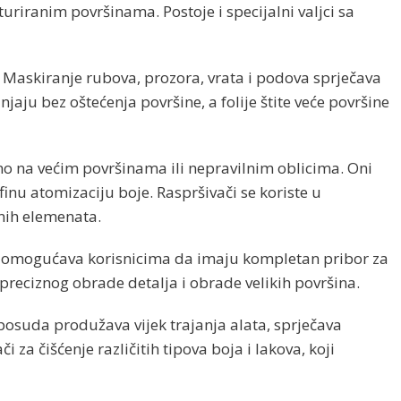
riranim površinama. Postoje i specijalni valjci sa
a. Maskiranje rubova, prozora, vrata i podova sprječava
jaju bez oštećenja površine, a folije štite veće površine
bno na većim površinama ili nepravilnim oblicima. Oni
nu atomizaciju boje. Raspršivači se koriste u
lnih elemenata.
, što omogućava korisnicima da imaju kompletan pribor za
 preciznog obrade detalja i obrade velikih površina.
i posuda produžava vijek trajanja alata, sprječava
za čišćenje različitih tipova boja i lakova, koji