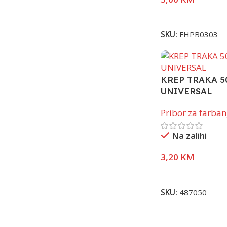
Pročitaj Više
SKU:
FHPB0303
KREP TRAKA 50
UNIVERSAL
Pribor za farban
Na zalihi
3,20
KM
Pročitaj Više
SKU:
487050