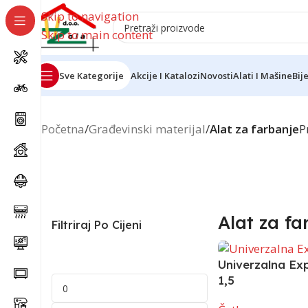
Skip to navigation
Skip to main content
Sve Kategorije
Akcije I Katalozi
Novosti
Alati I Mašine
Bij
Početna
/
Građevinski materijal
/
Alat za farbanje
P
Pribor Za
Četke
Farbanje
Alat za fa
Filtriraj Po Cijeni
Univerzalna Ex
1,5