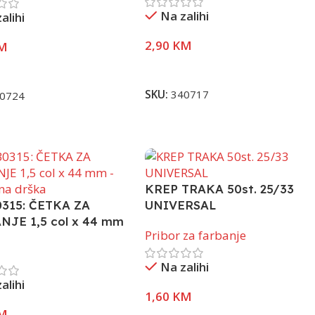
Na zalihi
alihi
2,90
KM
M
Pročitaj Više
j Više
SKU:
340717
0724
KREP TRAKA 50st. 25/33
315: ČETKA ZA
UNIVERSAL
NJE 1,5 col x 44 mm
Pribor za farbanje
tična drška
Na zalihi
alihi
1,60
KM
M