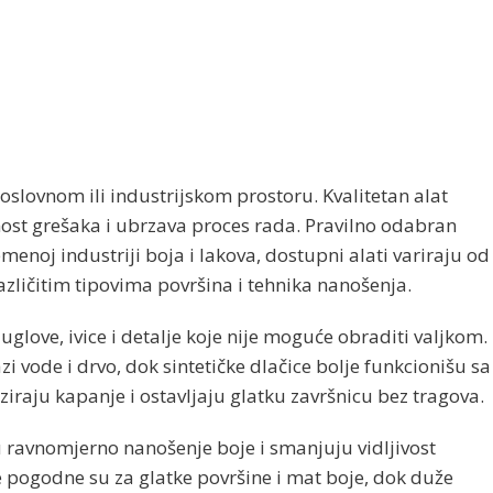
oslovnom ili industrijskom prostoru. Kvalitetan alat
ost grešaka i ubrzava proces rada. Pravilno odabran
menoj industriji boja i lakova, dostupni alati variraju od
različitim tipovima površina i tehnika nanošenja.
glove, ivice i detalje koje nije moguće obraditi valjkom.
zi vode i drvo, dok sintetičke dlačice bolje funkcionišu sa
raju kapanje i ostavljaju glatku završnicu bez tragova.
u ravnomjerno nanošenje boje i smanjuju vidljivost
ce pogodne su za glatke površine i mat boje, dok duže