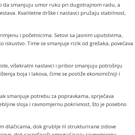
 tako da smanjuju umor ruku pri dugotrajnom radu, a
tava. Kvalitetne drške i nastavci pružaju stabilnost,
imjenu i početnicima. Setovi sa jasnim uputstvima,
iko iskustvo. Time se smanjuje rizik od grešaka, povećava
iste, višekratni nastavci i pribor smanjuju potrošnju
tenja boja i lakova, čime se postiže ekonomičniji i
li lak smanjuje potrebu za popravkama, sprječava
ebljine sloja i ravnomjernu pokrivnost, što je posebno
tkim dlačicama, dok grublje ili strukturirane zidove
slojeve, dok raspršivači omogućavaju ravnomjernu