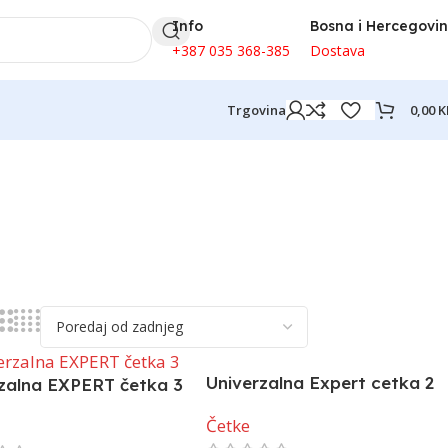
Info
Bosna i Hercegovi
+387 035 368-385
Dostava
0,00
K
Trgovina
Univerzalna Expert cetka 2
zalna EXPERT četka 3
Četke