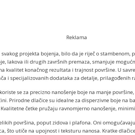
Reklama
svakog projekta bojenja, bilo da je riječ o stambenom, p
e, lakova ili drugih završnih premaza, smanjuje mogućn
a kvalitet konačnog rezultata i trajnost površine. U savre
vača i specijalizovanih dodataka za detalje, prilagođenih 
oriste se za precizno nanošenje boje na manje površine, u
čini. Prirodne dlačice su idealne za disperzivne boje na ba
Kvalitetne četke pružaju ravnomjerno nanošenje, minimizi
 velikih površina, poput zidova i plafona. Oni omogućavaj
ica, što utiče na upojnost i teksturu nanosa. Kratke dlači