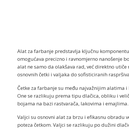
Alat za farbanje predstavlja ključnu komponentu 
omogućava precizno i ravnomjerno nanošenje boj
alat ne samo da olakšava rad, već direktno utiče n
osnovnih četki i valjaka do sofisticiranih rasprši
Četke za farbanje su među najvažnijim alatima i k
One se razlikuju prema tipu dlačica, obliku i veli
bojama na bazi rastvarača, lakovima i emajlima. 
Valjci su osnovni alat za brzu i efikasnu obradu
poteza četkom. Valjci se razlikuju po dužini dlač