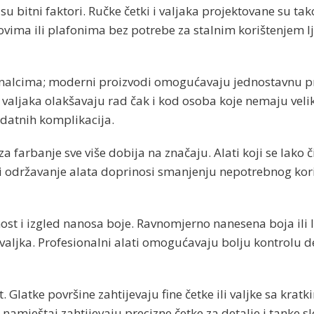
 su bitni faktori. Ručke četki i valjaka projektovane su
ima ili plafonima bez potrebe za stalnim korištenjem ljes
onalcima; moderni proizvodi omogućavaju jednostavnu pr
i valjaka olakšavaju rad čak i kod osoba koje nemaju vel
odatnih komplikacija.
 farbanje sve više dobija na značaju. Alati koji se lako č
 i održavanje alata doprinosi smanjenju nepotrebnog koriš
jnost i izgled nanosa boje. Ravnomjerno nanesena boja i
i valjka. Profesionalni alati omogućavaju bolju kontrolu d
at. Glatke površine zahtijevaju fine četke ili valjke sa kra
namještaj zahtijevaju precizne četke za detalje i tanke 