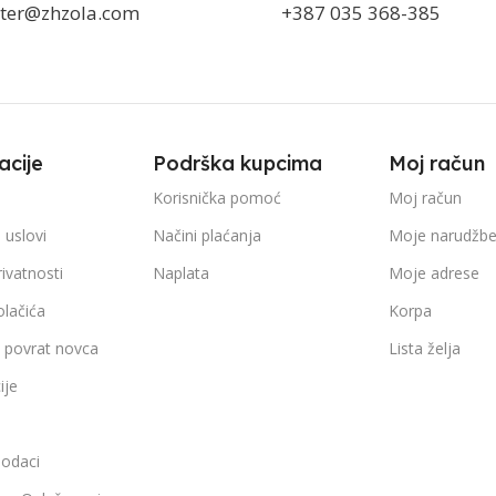
ter@zhzola.com
+387 035 368-385
acije
Podrška kupcima
Moj račun
Korisnička pomoć
Moj račun
 uslovi
Načini plaćanja
Moje narudžb
rivatnosti
Naplata
Moje adrese
olačića
Korpa
i povrat novca
Lista želja
ije
podaci