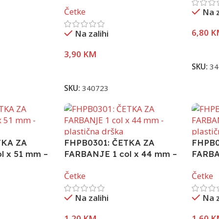
Četke
Na z
6,80
K
Na zalihi
Pročita
3,90
KM
SKU:
34
Pročitaj Više
SKU:
340723
TKA ZA
FHPB0301: ČETKA ZA
FHPB0
l x 51 mm –
FARBANJE 1 col x 44 mm –
FARBA
plastična drška
– plas
Četke
Četke
Na zalihi
Na z
1,20
KM
1,60
K