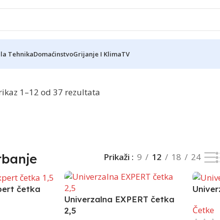
ela Tehnika
Domaćinstvo
Grijanje I Klima
TV
Reklama
rikaz 1–12 od 37 rezultata
Valjci
rbanje
Prikaži
9
12
18
24
pert četka
Univer
Univerzalna EXPERT četka
Četke
2,5