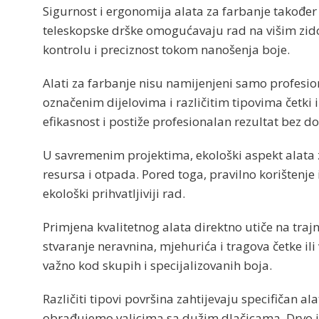
Sigurnost i ergonomija alata za farbanje također
teleskopske drške omogućavaju rad na višim zidov
kontrolu i preciznost tokom nanošenja boje.
Alati za farbanje nisu namijenjeni samo profesi
označenim dijelovima i različitim tipovima četki 
efikasnost i postiže profesionalan rezultat bez d
U savremenim projektima, ekološki aspekt alata za
resursa i otpada. Pored toga, pravilno korištenje
ekološki prihvatljiviji rad.
Primjena kvalitetnog alata direktno utiče na tra
stvaranje neravnina, mjehurića i tragova četke il
važno kod skupih i specijalizovanih boja.
Različiti tipovi površina zahtijevaju specifičan al
obrađujemo valjcima sa dužim dlačicama. Drvo i 