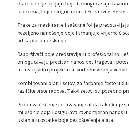
dlačice bolje upijaju boju i omogućavaju ravnomj
uzorcima, koji omogućavaju dekorativne efekte i 
Trake za maskiranje i zaštitne folije predstavlja
neželjeno nanošenje boje i smanjuje vrijeme čišćen
od kapljica i prskanja.
Raspršivači boje predstavljaju profesionalno rje
omogućavaju precizan nanos bez tragova i poteza
industrijskim projektima, kod renoviranja velikih
Kombinovani alati i setovi za farbanje često uklj
različite vrste radova. Takvi setovi su posebno p
Pribor za čišćenje i održavanje alata također je v
miješanje boja i osigurava ravnomjeran nanos u nar
uklanjaju ostatke boje bez oštećenja alata.