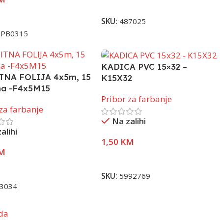
Pročitaj Više
j Više
SKU:
487025
HPB0315
KADICA PVC 15×32 –
TNA FOLIJA 4x5m, 15
K15X32
na -F4x5M15
Pribor za farbanje
 za farbanje
Na zalihi
alihi
1,50
KM
M
Pročitaj Više
j Više
SKU:
5992769
3034
oda