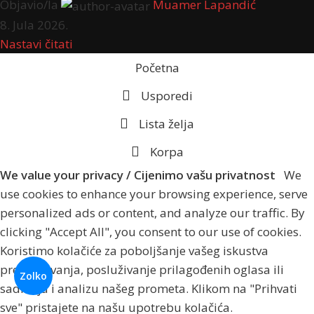
Objavio/la
Muamer Lapandić
8. Jula 2026.
Nastavi čitati
Početna
Usporedi
Lista želja
Korpa
We value your privacy / Cijenimo vašu privatnost
We
use cookies to enhance your browsing experience, serve
personalized ads or content, and analyze our traffic. By
clicking "Accept All", you consent to our use of cookies.
Koristimo kolačiće za poboljšanje vašeg iskustva
pregledavanja, posluživanje prilagođenih oglasa ili
Zolko
sadržaja i analizu našeg prometa. Klikom na "Prihvati
sve" pristajete na našu upotrebu kolačića.