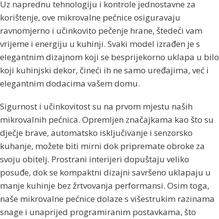
Uz naprednu tehnologiju i kontrole jednostavne za
korištenje, ove mikrovalne pećnice osiguravaju
ravnomjerno i učinkovito pečenje hrane, štedeći vam
vrijeme i energiju u kuhinji. Svaki model izrađen je s
elegantnim dizajnom koji se besprijekorno uklapa u bilo
koji kuhinjski dekor, čineći ih ne samo uređajima, već i
elegantnim dodacima vašem domu.
Sigurnost i učinkovitost su na prvom mjestu naših
mikrovalnih pećnica. Opremljen značajkama kao što su
dječje brave, automatsko isključivanje i senzorsko
kuhanje, možete biti mirni dok pripremate obroke za
svoju obitelj. Prostrani interijeri dopuštaju veliko
posuđe, dok se kompaktni dizajni savršeno uklapaju u
manje kuhinje bez žrtvovanja performansi. Osim toga,
naše mikrovalne pećnice dolaze s višestrukim razinama
snage i unaprijed programiranim postavkama, što