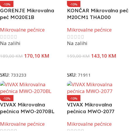
-10%
-10%
GORENJE Mikrovalna
KONČAR Mikrovalna peć
peć MO20E1B
M20CM1 THAD00
Mikrovalne pećnice
Mikrovalne pećnice
Na zalihi
Na zalihi
170,10
KM
143,10
KM
189,00
KM
159,00
KM
Dodaj U Korpu
Dodaj U Korpu
SKU:
733233
SKU:
71911
-10%
-10%
VIVAX Mikrovalna
VIVAX Mikrovalna
pećnica MWO-2070BL
pećnica MWO-2077
Mikrovalne pećnice
Mikrovalne pećnice