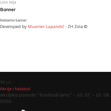
Lista želja
Banner
Reklamni banner
Developed by
Muamer Lapandić
- ZH Zola ©
08
jul
Akcije i katalozi
Akcijska ponuda “Rashladi ljeto” – 10. 07. – 10. 08.
2026.