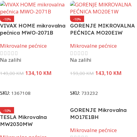
-10%
-10%
VIVAX HOME mikrovalna
GORENJE MIKROVALNA
pećnica MWO-2071B
PEĆNICA MO20E1W
Mikrovalne pećnice
Mikrovalne pećnice
Na zalihi
Na zalihi
134,10
KM
143,10
KM
149,00
KM
159,00
KM
Dodaj U Korpu
Dodaj U Korpu
SKU:
1367108
SKU:
733232
GORENJE Mikrovalna
-10%
TESLA Mikrovalna
MO17E1BH
MW2030MW
Mikrovalne pećnice