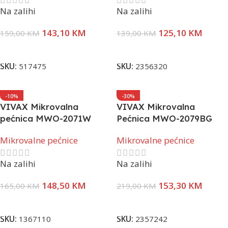
Na zalihi
Na zalihi
143,10
KM
125,10
KM
159,00
KM
139,00
KM
Dodaj U Korpu
Dodaj U Korpu
SKU:
517475
SKU:
2356320
-10%
-30%
VIVAX Mikrovalna
VIVAX Mikrovalna
pećnica MWO-2071W
Pećnica MWO-2079BG
Mikrovalne pećnice
Mikrovalne pećnice
Na zalihi
Na zalihi
148,50
KM
153,30
KM
165,00
KM
219,00
KM
Dodaj U Korpu
Dodaj U Korpu
SKU:
1367110
SKU:
2357242