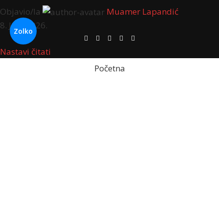
Objavio/la
Muamer Lapandić
8. Jula 2026.
Zolko
Nastavi čitati
Početna
Usporedi
Lista želja
Korpa
We value your privacy / Cijenimo vašu privatnost
We
use cookies to enhance your browsing experience, serve
personalized ads or content, and analyze our traffic. By
clicking "Accept All", you consent to our use of cookies.
Koristimo kolačiće za poboljšanje vašeg iskustva
pregledavanja, posluživanje prilagođenih oglasa ili