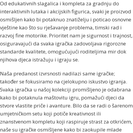
Od edukativnih slagalica i kompleta za gradnju do
interaktivnih lutaka i akcijskih figurica, svaki je proizvod
osmišljen kako bi potaknuo znatiželju i poticao osnovne
vještine kao što su rješavanje problema, timski rad i
razvoj fine motorike. Prioritet nam je sigurnost i trajnost,
osiguravajući da svaka igračka zadovoljava rigorozne
standarde kvalitete, omogućujući roditeljima mir dok
njihova djeca istražuju i igraju se.
Naša predanost izvrsnosti nadilazi same igračke;
također se fokusiramo na cjelokupno iskustvo igranja.
Svaka igračka u našoj kolekciji promišljeno je odabrana
kako bi potaknula maštovitu igru, pomažući djeci da
stvore vlastite priče i avanture. Bilo da se radi o šarenom
umjetničkom setu koji potiče kreativnost ili
znanstvenom kompletu koji raspiruje strast za otkrićem,
naše su igračke osmišljene kako bi zaokupile mlade