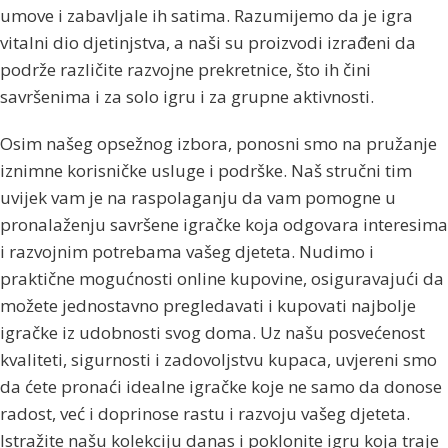
umove i zabavljale ih satima. Razumijemo da je igra
vitalni dio djetinjstva, a naši su proizvodi izrađeni da
podrže različite razvojne prekretnice, što ih čini
savršenima i za solo igru ​​i za grupne aktivnosti.
Osim našeg opsežnog izbora, ponosni smo na pružanje
iznimne korisničke usluge i podrške. Naš stručni tim
uvijek vam je na raspolaganju da vam pomogne u
pronalaženju savršene igračke koja odgovara interesima
i razvojnim potrebama vašeg djeteta. Nudimo i
praktične mogućnosti online kupovine, osiguravajući da
možete jednostavno pregledavati i kupovati najbolje
igračke iz udobnosti svog doma. Uz našu posvećenost
kvaliteti, sigurnosti i zadovoljstvu kupaca, uvjereni smo
da ćete pronaći idealne igračke koje ne samo da donose
radost, već i doprinose rastu i razvoju vašeg djeteta.
Istražite našu kolekciju danas i poklonite igru ​​koja traje