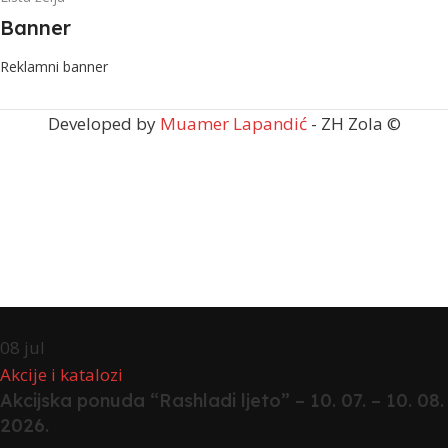
Banner
Reklamni banner
Developed by
Muamer Lapandić
- ZH Zola ©
08
jul
Akcije i katalozi
Akcijska ponuda “Rashladi ljeto” – 10. 07. – 10. 08.
2026.