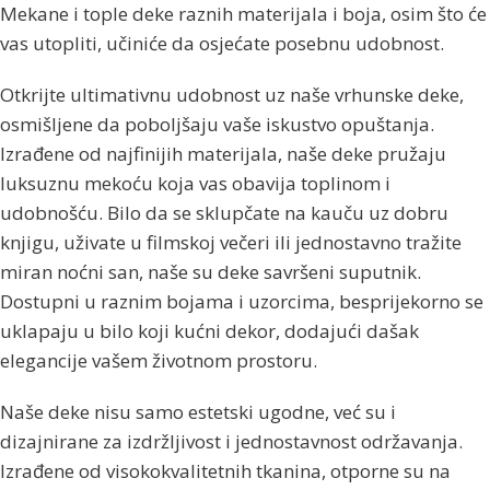
Mekane i tople deke raznih materijala i boja, osim što će
vas utopliti, učiniće da osjećate posebnu udobnost.
Otkrijte ultimativnu udobnost uz naše vrhunske deke,
osmišljene da poboljšaju vaše iskustvo opuštanja.
Izrađene od najfinijih materijala, naše deke pružaju
luksuznu mekoću koja vas obavija toplinom i
udobnošću. Bilo da se sklupčate na kauču uz dobru
knjigu, uživate u filmskoj večeri ili jednostavno tražite
miran noćni san, naše su deke savršeni suputnik.
Dostupni u raznim bojama i uzorcima, besprijekorno se
uklapaju u bilo koji kućni dekor, dodajući dašak
elegancije vašem životnom prostoru.
Naše deke nisu samo estetski ugodne, već su i
dizajnirane za izdržljivost i jednostavnost održavanja.
Izrađene od visokokvalitetnih tkanina, otporne su na