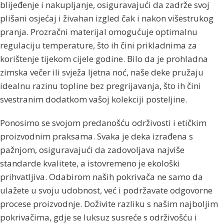
blijeđenje i nakupljanje, osiguravajući da zadrže svoj
plišani osjećaj i živahan izgled čak i nakon višestrukog
pranja. Prozračni materijal omogućuje optimalnu
regulaciju temperature, što ih čini prikladnima za
korištenje tijekom cijele godine. Bilo da je prohladna
zimska večer ili svježa ljetna noć, naše deke pružaju
idealnu razinu topline bez pregrijavanja, što ih čini
svestranim dodatkom vašoj kolekciji posteljine.
Ponosimo se svojom predanošću održivosti i etičkim
proizvodnim praksama. Svaka je deka izrađena s
pažnjom, osiguravajući da zadovoljava najviše
standarde kvalitete, a istovremeno je ekološki
prihvatljiva. Odabirom naših pokrivača ne samo da
ulažete u svoju udobnost, već i podržavate odgovorne
procese proizvodnje. Doživite razliku s našim najboljim
pokrivačima, gdje se luksuz susreće s održivošću i