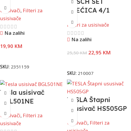
BOSCH SET
USISIVAČE, SET
VREĆICA 4/1
Usisivači
,
Filteri za
5/1, 12 Lit.
BBZ41FGALL
usisivače
Filteri za usisivače
Na zalihi
Na zalihi
19,90
KM
22,95
KM
25,50
KM
Pročitaj Više
Pročitaj Više
SKU:
2351159
SKU:
210007
Tesla usisivač
TESLA Štapni
BGL501NE
ususivač HS505GP
Usisivači
,
Filteri za
Usisivači
,
Filteri za
usisivače
usisivače