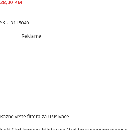
28,00
KM
Pročitaj Više
SKU:
3115040
Reklama
Razne vrste filtera za usisivače.
Naši filtri kompatibilni su sa širokim rasponom modela