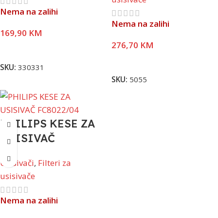
Nema na zalihi
Nema na zalihi
169,90
KM
276,70
KM
Pročitaj Više
Pročitaj Više
SKU:
330331
SKU:
5055
PHILIPS KESE ZA
USISIVAČ
FC8022/04
Usisivači
,
Filteri za
usisivače
Nema na zalihi