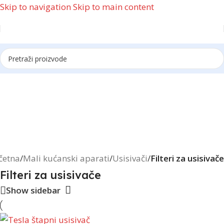
Skip to navigation
Skip to main content
Reklama
četna
/
Mali kućanski aparati
/
Usisivači
/
Filteri za usisivače
Filteri za usisivače
Show sidebar