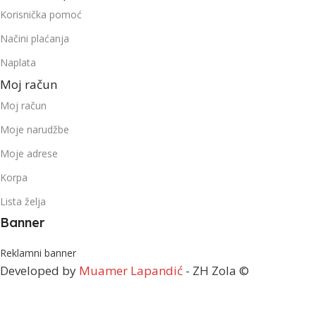
Korisnička pomoć
Načini plaćanja
Naplata
Moj račun
Moj račun
Moje narudžbe
Moje adrese
Korpa
Lista želja
Banner
Reklamni banner
Developed by
Muamer Lapandić
- ZH Zola ©