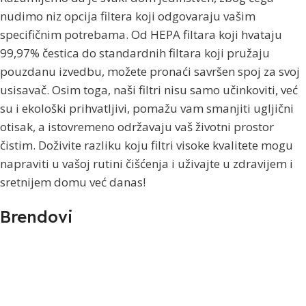
nudimo niz opcija filtera koji odgovaraju vašim
specifičnim potrebama. Od HEPA filtara koji hvataju
99,97% čestica do standardnih filtara koji pružaju
pouzdanu izvedbu, možete pronaći savršen spoj za svoj
usisavač. Osim toga, naši filtri nisu samo učinkoviti, već
su i ekološki prihvatljivi, pomažu vam smanjiti ugljični
otisak, a istovremeno održavaju vaš životni prostor
čistim. Doživite razliku koju filtri visoke kvalitete mogu
napraviti u vašoj rutini čišćenja i uživajte u zdravijem i
sretnijem domu već danas!
Brendovi