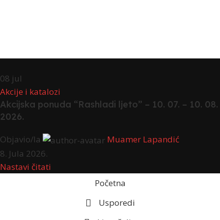
08
jul
Akcije i katalozi
Akcijska ponuda “Rashladi ljeto” – 10. 07. – 10. 08.
2026.
Objavio/la
Muamer Lapandić
8. Jula 2026.
Nastavi čitati
Početna
Usporedi