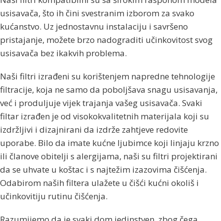
usisavača, što ih čini svestranim izborom za svako
kućanstvo. Uz jednostavnu instalaciju i savršeno
pristajanje, možete brzo nadograditi učinkovitost svog
usisavača bez ikakvih problema.
Naši filtri izrađeni su korištenjem napredne tehnologije
filtracije, koja ne samo da poboljšava snagu usisavanja,
već i produljuje vijek trajanja vašeg usisavača. Svaki
filtar izrađen je od visokokvalitetnih materijala koji su
izdržljivi i dizajnirani da izdrže zahtjeve redovite
uporabe. Bilo da imate kućne ljubimce koji linjaju krzno
ili članove obitelji s alergijama, naši su filtri projektirani
da se uhvate u koštac i s najtežim izazovima čišćenja.
Odabirom naših filtera ulažete u čišći kućni okoliš i
učinkovitiju rutinu čišćenja.
Razumijemo da je svaki dom jedinstven, zbog čega