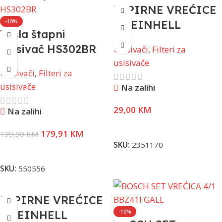
PAPIRNE VREĆICE
-10%
ZA EINHELL
Tesla štapni
USISIVAČE, SET
usisivač HS302BR
Usisivači
,
Filteri za
5/1, 30 Lit.
usisivače
Usisivači
,
Filteri za
usisivače
Na zalihi
29,00
KM
Na zalihi
Pročitaj Više
179,91
KM
199,90
KM
SKU:
2351170
Dodaj U Korpu
SKU:
550556
PAPIRNE VREĆICE
ZA EINHELL
-10%