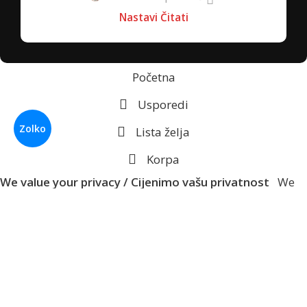
Nastavi Čitati
Početna
Usporedi
Zolko
Lista želja
Korpa
We value your privacy / Cijenimo vašu privatnost
We
use cookies to enhance your browsing experience, serve
personalized ads or content, and analyze our traffic. By
clicking "Accept All", you consent to our use of cookies.
Koristimo kolačiće za poboljšanje vašeg iskustva
pregledavanja, posluživanje prilagođenih oglasa ili
sadržaja i analizu našeg prometa. Klikom na "Prihvati