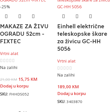
-25%
MAKAZE ZA ŽIVU
Einhell električne
OGRADU 52cm -
teleskopske škare
FIXTEC
za živicu GC-HH
5056
Vrtni alat
Vrtni alat
Na zalihi
Na zalihi
15,75
KM
21,00
KM
Dodaj u korpu
189,00
KM
Dodaj u korpu
SKU:
FHHDS052
SKU:
3403870