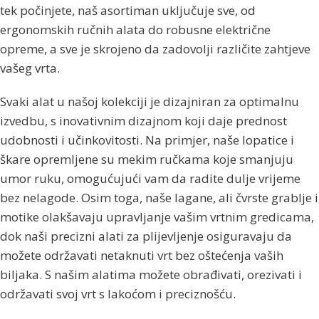
tek počinjete, naš asortiman uključuje sve, od
ergonomskih ručnih alata do robusne električne
opreme, a sve je skrojeno da zadovolji različite zahtjeve
vašeg vrta.
Svaki alat u našoj kolekciji je dizajniran za optimalnu
izvedbu, s inovativnim dizajnom koji daje prednost
udobnosti i učinkovitosti. Na primjer, naše lopatice i
škare opremljene su mekim ručkama koje smanjuju
umor ruku, omogućujući vam da radite dulje vrijeme
bez nelagode. Osim toga, naše lagane, ali čvrste grablje i
motike olakšavaju upravljanje vašim vrtnim gredicama,
dok naši precizni alati za plijevljenje osiguravaju da
možete održavati netaknuti vrt bez oštećenja vaših
biljaka. S našim alatima možete obrađivati, orezivati ​​i
održavati svoj vrt s lakoćom i preciznošću.