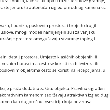
ra i oblika, lako se uklapa u različite stilove gradnje,
 raste jer pruža autentičan izgled prirodnog kamena uz
vaka, hodnika, poslovnih prostora i brojnih drugih
ke uslove, mnogi modeli namijenjeni su i za vanjsku
trašnje prostore omogućavaju stvaranje toplog i
ni detalj prostora. Umjesto klasičnih obojenih ili
nevnim boravcima često se koristi iza televizora ili
poslovnim objektima često se koristi na recepcijama, u
nkcije pruža dodatnu zaštitu objekta. Pravilno ugrađen
 dekorativnim kamenom zadržavaju atraktivan izgled dugi
 kamen kao dugoročnu investiciju koja povećava