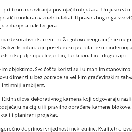
or prilikom renoviranja postojećih objekata. Umjesto sk
postići moderan vizuelni efekat. Upravo zbog toga sve vi
 enterijera i eksterijera.
ima dekorativni kamen pruža gotovo neograničene mogućn
akve kombinacije posebno su popularne u modernoj arhi
ostori koji djeluju elegantno, funkcionalno i dugotrajno.
kim objektima. Sve češće koristi se i u manjim stanovima 
 novu dimenziju bez potrebe za velikim građevinskim zahv
 i intimniji ambijent.
čitih stilova dekorativnog kamena koji odgovaraju razli
sjećaju na ciglu ili pravilno obrađene kamene blokove. U
kta ili planirani projekat.
ugoročno doprinosi vrijednosti nekretnine. Kvalitetno izv