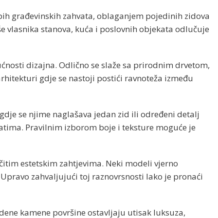
upih građevinskih zahvata, oblaganjem pojedinih zidova
še vlasnika stanova, kuća i poslovnih objekata odlučuje
osti dizajna. Odlično se slaže sa prirodnim drvetom,
tekturi gdje se nastoji postići ravnoteža između
gdje se njime naglašava jedan zid ili određeni detalj
atima. Pravilnim izborom boje i teksture moguće je
čitim estetskim zahtjevima. Neki modeli vjerno
pravo zahvaljujući toj raznovrsnosti lako je pronaći
edene kamene površine ostavljaju utisak luksuza,