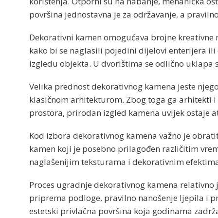
korištenja. Otporni su na habanje, mehanička oš
površina jednostavna je za održavanje, a pravi
Dekorativni kamen omogućava brojne kreativne mog
kako bi se naglasili pojedini dijelovi enterijera i
izgledu objekta. U dvorištima se odlično uklapa
Velika prednost dekorativnog kamena jeste njego
klasičnom arhitekturom. Zbog toga ga arhitekti i 
prostora, prirodan izgled kamena uvijek ostaje at
Kod izbora dekorativnog kamena važno je obratit
kamen koji je posebno prilagođen različitim vre
naglašenijim teksturama i dekorativnim efektima
Proces ugradnje dekorativnog kamena relativno je
priprema podloge, pravilno nanošenje ljepila i pr
estetski privlačna površina koja godinama zadrž