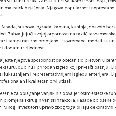
n vizuelni utisak. Zahvaljujući velikom izboru boja, tekstu
minimalističkih rješenja. Njegova popularnost neprestano
e.
, fasada, stubova, ograda, kamina, kuhinja, dnevnih bora
zgled. Zahvaljujući svojoj otpornosti na različite vremens
raz i temperaturne promjene. Istovremeno, modeli za unu
 i dodatnu vrijednost.
jeste njegova sposobnost da običan zid pretvori u central
ksturu, dubinu i prirodan izgled koji privlači pažnju. U d
 luksuznijem i reprezentativnijem izgledu enterijera. U 
fesionalan i kvalitetan prvi utisak.
ešenje za oblaganje vanjskih zidova jer osim estetske fu
nih promjena i drugih vanjskih faktora. Fasade obložene
 Mnogi investitori upravo zbog toga biraju dekorativni