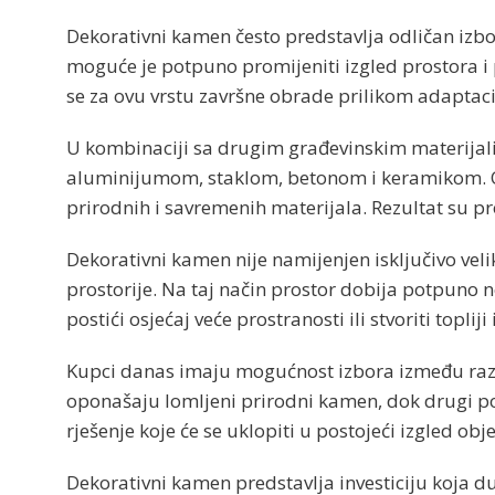
Dekorativni kamen često predstavlja odličan izb
moguće je potpuno promijeniti izgled prostora i 
se za ovu vrstu završne obrade prilikom adaptacije
U kombinaciji sa drugim građevinskim materijal
aluminijumom, staklom, betonom i keramikom. Ov
prirodnih i savremenih materijala. Rezultat su pr
Dekorativni kamen nije namijenjen isključivo veli
prostorije. Na taj način prostor dobija potpuno
postići osjećaj veće prostranosti ili stvoriti topliji
Kupci danas imaju mogućnost izbora između razli
oponašaju lomljeni prirodni kamen, dok drugi pod
rješenje koje će se uklopiti u postojeći izgled obje
Dekorativni kamen predstavlja investiciju koja d