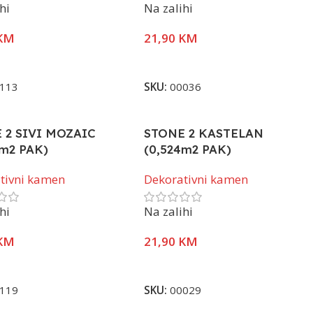
hi
Na zalihi
KM
21,90
KM
j Više
Pročitaj Više
113
SKU:
00036
 2 SIVI MOZAIC
STONE 2 KASTELAN
4m2 PAK)
(0,524m2 PAK)
tivni kamen
Dekorativni kamen
hi
Na zalihi
KM
21,90
KM
j Više
Pročitaj Više
119
SKU:
00029