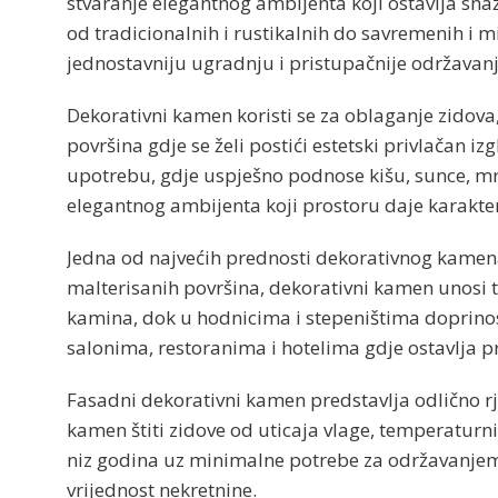
stvaranje elegantnog ambijenta koji ostavlja snaža
od tradicionalnih i rustikalnih do savremenih i 
jednostavniju ugradnju i pristupačnije održavanj
Dekorativni kamen koristi se za oblaganje zidova
površina gdje se želi postići estetski privlačan i
upotrebu, gdje uspješno podnose kišu, sunce, m
elegantnog ambijenta koji prostoru daje karakter
Jedna od najvećih prednosti dekorativnog kamena 
malterisanih površina, dekorativni kamen unosi te
kamina, dok u hodnicima i stepeništima doprinosi
salonima, restoranima i hotelima gdje ostavlja pro
Fasadni dekorativni kamen predstavlja odlično rj
kamen štiti zidove od uticaja vlage, temperatur
niz godina uz minimalne potrebe za održavanjem.
vrijednost nekretnine.