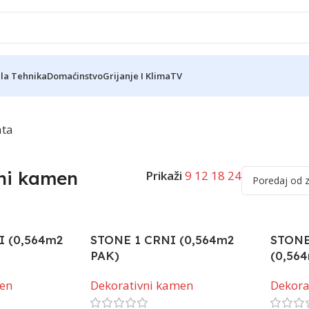
ela Tehnika
Domaćinstvo
Grijanje I Klima
TV
Reklama
ata
ni kamen
Prikaži
9
12
18
24
I (0,564m2
STONE 1 CRNI (0,564m2
STONE
PAK)
(0,56
men
Dekorativni kamen
Dekora