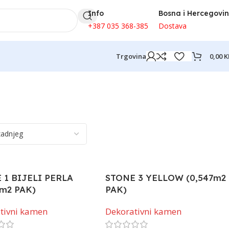
Info
Bosna i Hercegovi
+387 035 368-385
Dostava
0,00
K
Trgovina
 1 BIJELI PERLA
STONE 3 YELLOW (0,547m2
4m2 PAK)
PAK)
tivni kamen
Dekorativni kamen