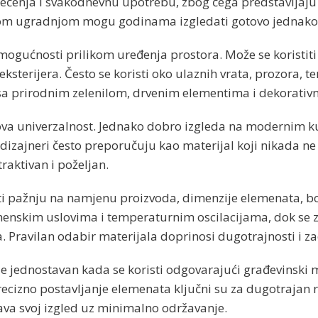
tećenja i svakodnevnu upotrebu, zbog čega predstavljaju
lnom ugradnjom mogu godinama izgledati gotovo jednako
ućnosti prilikom uređenja prostora. Može se koristiti z
li eksterijera. Često se koristi oko ulaznih vrata, prozora,
 sa prirodnim zelenilom, drvenim elementima i dekorativn
va univerzalnost. Jednako dobro izgleda na modernim ku
dizajneri često preporučuju kao materijal koji nikada ne
raktivan i poželjan.
i pažnju na namjenu proizvoda, dimenzije elemenata, boj
menskim uslovima i temperaturnim oscilacijama, dok se z
. Pravilan odabir materijala doprinosi dugotrajnosti i z
 jednostavan kada se koristi odgovarajući građevinski m
ecizno postavljanje elemenata ključni su za dugotrajan r
ava svoj izgled uz minimalno održavanje.