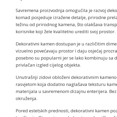
Savremena proizvodnja omogućila je razvoj dekor
komad posjeduje izražene detalje, prirodne prelaz
težinu od prirodnog kamena, što olakšava transp
korisnike koji žele kvalitetno urediti svoj prostor.
Dekorativni kamen dostupan je u različitim dimenz
vizuelno povećavaju prostor i daju osjećaj prozra
posebno su popularni jer se lako kombinuju sa d
privlačan izgled cijelog objekta.
Unutrašnji zidovi obloženi dekorativnim kamenom
rasvjetom koja dodatno naglašava teksturu kamena
materijala u savremenom dizajnu enterijera. Bez 
okruženja.
Pored estetskih prednosti, dekorativni kamen pozn