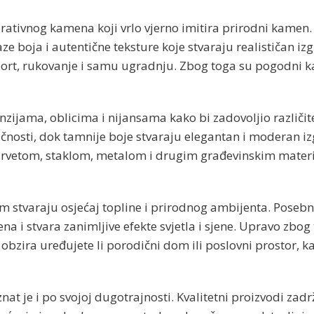
ativnog kamena koji vrlo vjerno imitira prirodni kamen.
e boja i autentične teksture koje stvaraju realističan i
ort, rukovanje i samu ugradnju. Zbog toga su pogodni ka
ijama, oblicima i nijansama kako bi zadovoljio različite a
čnosti, dok tamnije boje stvaraju elegantan i moderan izgl
rvetom, staklom, metalom i drugim građevinskim materija
 stvaraju osjećaj topline i prirodnog ambijenta. Poseb
 i stvara zanimljive efekte svjetla i sjene. Upravo zbog
obzira uređujete li porodični dom ili poslovni prostor, 
at je i po svojoj dugotrajnosti. Kvalitetni proizvodi za