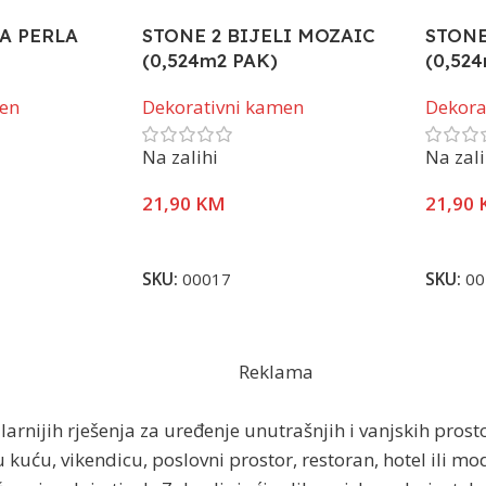
LA PERLA
STONE 2 BIJELI MOZAIC
STONE
(0,524m2 PAK)
(0,52
men
Dekorativni kamen
Dekora
Na zalihi
Na zali
21,90
KM
21,90
Pročitaj Više
Pročita
SKU:
00017
SKU:
00
Reklama
rnijih rješenja za uređenje unutrašnjih i vanjskih prosto
 kuću, vikendicu, poslovni prostor, restoran, hotel ili