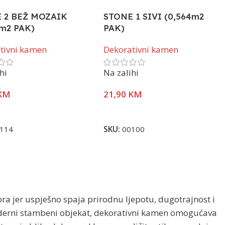
 2 BEŽ MOZAIK
STONE 1 SIVI (0,564m2
4m2 PAK)
PAK)
tivni kamen
Dekorativni kamen
hi
Na zalihi
KM
21,90
KM
j Više
Pročitaj Više
114
SKU:
00100
ra jer uspješno spaja prirodnu ljepotu, dugotrajnost i
 moderni stambeni objekat, dekorativni kamen omogućava