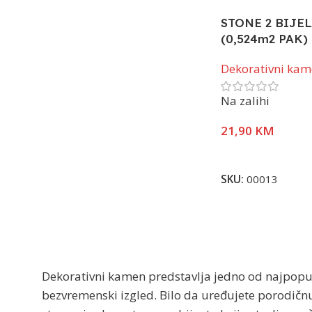
STONE 2 BIJE
(0,524m2 PAK)
Dekorativni ka
Na zalihi
21,90
KM
Pročitaj Više
SKU:
00013
Dekorativni kamen predstavlja jedno od najpopula
bezvremenski izgled. Bilo da uređujete porodičnu