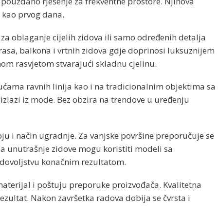
 pouzdano rješenje za frekventne prostore. Njihova
 kao prvog dana.
a oblaganje cijelih zidova ili samo određenih detalja
 terasa, balkona i vrtnih zidova gdje doprinosi luksuznijem
om rasvjetom stvarajući skladnu cjelinu.
ćama ravnih linija kao i na tradicionalnim objektima sa
 izlazi iz mode. Bez obzira na trendove u uređenju
u i način ugradnje. Za vanjske površine preporučuje se
a unutrašnje zidove mogu koristiti modeli sa
adovoljstvu konačnim rezultatom.
aterijal i poštuju preporuke proizvođača. Kvalitetna
ezultat. Nakon završetka radova dobija se čvrsta i