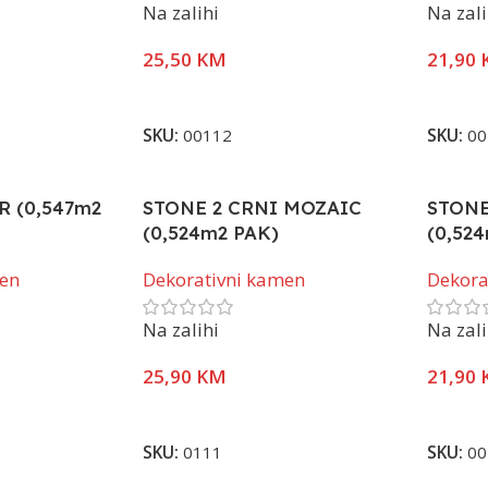
Na zalihi
Na zali
25,50
KM
21,90
Pročitaj Više
Pročita
SKU:
00112
SKU:
00
R (0,547m2
STONE 2 CRNI MOZAIC
STONE
(0,524m2 PAK)
(0,52
men
Dekorativni kamen
Dekora
Na zalihi
Na zali
25,90
KM
21,90
Pročitaj Više
Pročita
SKU:
0111
SKU:
00