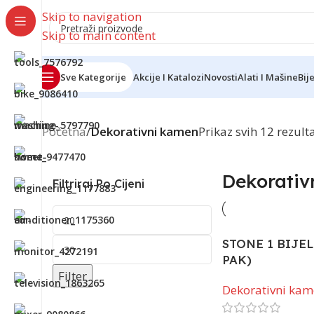
Skip to navigation
Skip to main content
Sve Kategorije
Akcije I Katalozi
Novosti
Alati I Mašine
Bij
Početna
/
Dekorativni kamen
Prikaz svih 12 rezult
Dekorativ
Filtriraj Po Cijeni
STONE 1 BIJEL
PAK)
Filter
Dekorativni ka