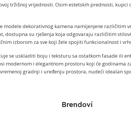
oj tržišnoj vrijednosti. Osim estetskih prednosti, kupci c
e modele dekorativnog kamena namijenjene različitim vrs
kat, dostupna su rješenja koja odgovaraju različitim stil
čnim izborom za sve koji žele spojiti funkcionalnost i vrh
 se uskladiti boju i teksturu sa ostatkom fasade ili ent
i modernom i elegantnom prostoru koji će godinama zadr
vremenoj gradnji i uređenju prostora, nudeći idealan spoj
Brendovi