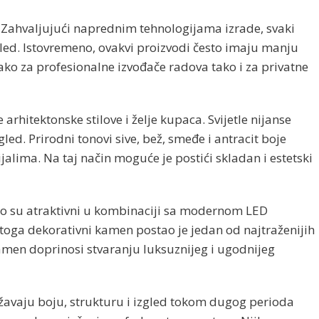
 Zahvaljujući naprednim tehnologijama izrade, svaki
zgled. Istovremeno, ovakvi proizvodi često imaju manju
ko za profesionalne izvođače radova tako i za privatne
rhitektonske stilove i želje kupaca. Svijetle nijanse
ed. Prirodni tonovi sive, bež, smeđe i antracit boje
lima. Na taj način moguće je postići skladan i estetski
no su atraktivni u kombinaciji sa modernom LED
 toga dekorativni kamen postao je jedan od najtraženijih
kamen doprinosi stvaranju luksuznijeg i ugodnijeg
državaju boju, strukturu i izgled tokom dugog perioda