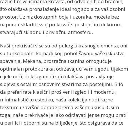
različitim veličinama kreveta, od odvojenih do bračnih,
što olakšava pronalaženje idealnog spoja za vaš osobni
prostor. Uz niz dostupnih boja i uzoraka, možete bez
napora uskladiti svoj prekrivač s postojećim dekorom,
stvarajući skladnu i privlačnu atmosferu.
Naši prekrivači više su od pukog ukrasnog elementa; oni
su funkcionalni komadi koji poboljšavaju vaše iskustvo
spavanja. Mekana, prozračna tkanina omogućuje
optimalan protok zraka, održavajući vam ugodu tijekom
cijele noći, dok lagani dizajn olakšava postavljanje
slojeva s ostalim osnovnim stvarima za posteljinu. Bilo
da preferirate klasični prošiveni izgled ili modernu,
minimalističku estetiku, naša kolekcija nudi razne
teksture i završne obrade prema vašem ukusu. Osim
toga, naše prekrivače je lako održavati jer se mogu prati
u perilici i otporni su na blijeđenje, što osigurava da će