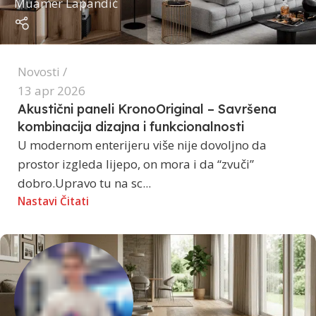
Muamer Lapandić
Novosti
13 apr 2026
Akustični paneli KronoOriginal – Savršena
kombinacija dizajna i funkcionalnosti
U modernom enterijeru više nije dovoljno da
prostor izgleda lijepo, on mora i da “zvuči”
dobro.Upravo tu na sc...
Nastavi Čitati