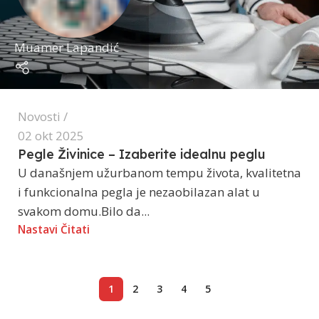
Muamer Lapandić
Novosti
02 okt 2025
Pegle Živinice – Izaberite idealnu peglu
U današnjem užurbanom tempu života, kvalitetna
i funkcionalna pegla je nezaobilazan alat u
svakom domu.Bilo da...
Nastavi Čitati
1
2
3
4
5