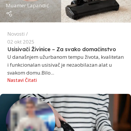
Muamer Lapandić
Novosti
02 okt 2025
Usisivači Živinice – Za svako domaćinstvo
U današnjem užurbanom tempu života, kvalitetan
i funkcionalan usisivač je nezaobilazan alat u
svakom domu.Bilo...
Nastavi Čitati