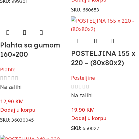
SKU:
999301
SKU:
660653
Plahta sa gumom
POSTELJINA 155 x
160×200
220 – (80x80x2)
Plahte
Posteljine
Na zalihi
Na zalihi
12,90
KM
Dodaj u korpu
19,90
KM
Dodaj u korpu
SKU:
36030045
SKU:
650027