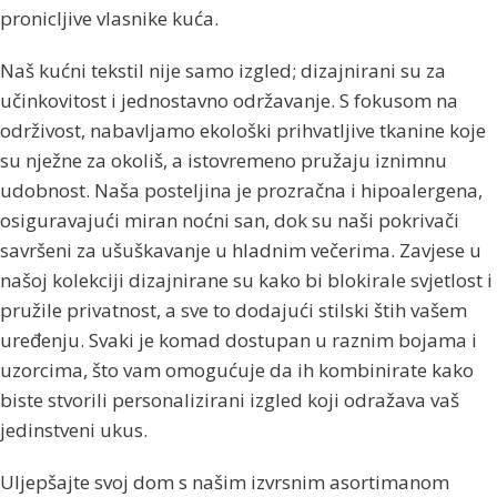
pronicljive vlasnike kuća.
Naš kućni tekstil nije samo izgled; dizajnirani su za
učinkovitost i jednostavno održavanje. S fokusom na
održivost, nabavljamo ekološki prihvatljive tkanine koje
su nježne za okoliš, a istovremeno pružaju iznimnu
udobnost. Naša posteljina je prozračna i hipoalergena,
osiguravajući miran noćni san, dok su naši pokrivači
savršeni za ušuškavanje u hladnim večerima. Zavjese u
našoj kolekciji dizajnirane su kako bi blokirale svjetlost i
pružile privatnost, a sve to dodajući stilski štih vašem
uređenju. Svaki je komad dostupan u raznim bojama i
uzorcima, što vam omogućuje da ih kombinirate kako
biste stvorili personalizirani izgled koji odražava vaš
jedinstveni ukus.
Uljepšajte svoj dom s našim izvrsnim asortimanom