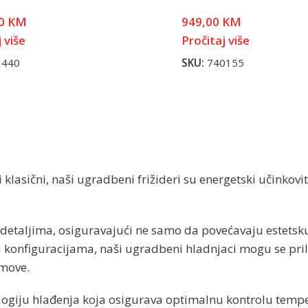
00
KM
949,00
KM
 više
Pročitaj više
3440
SKU:
740155
 klasični, naši ugradbeni frižideri su energetski učinkovi
detaljima, osiguravajući ne samo da povećavaju estetsku 
i konfiguracijama, naši ugradbeni hladnjaci mogu se pri
omove.
ogiju hlađenja koja osigurava optimalnu kontrolu tempe