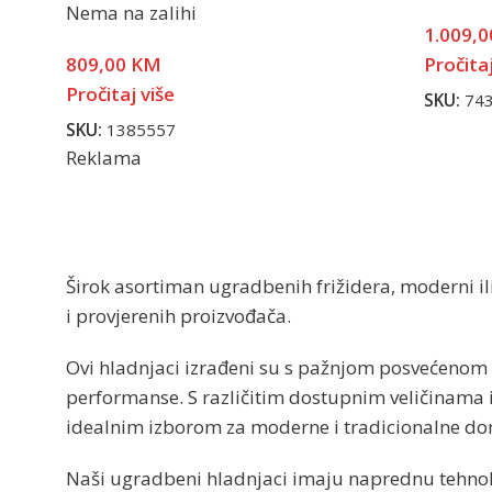
Nema na zalihi
1.009,
809,00
KM
Pročitaj
Pročitaj više
SKU:
74
SKU:
1385557
Reklama
Širok asortiman ugradbenih frižidera, moderni ili
i provjerenih proizvođača.
Ovi hladnjaci izrađeni su s pažnjom posvećenom 
performanse. S različitim dostupnim veličinama 
idealnim izborom za moderne i tradicionalne d
Naši ugradbeni hladnjaci imaju naprednu tehnol