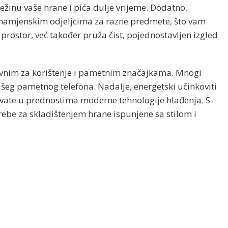
žinu vaše hrane i pića dulje vrijeme. Dodatno,
i namjenskim odjeljcima za razne predmete, što vam
ostor, već također pruža čist, pojednostavljen izgled
tavnim za korištenje i pametnim značajkama. Mnogi
šeg pametnog telefona. Nadalje, energetski učinkoviti
ivate u prednostima moderne tehnologije hlađenja. S
ebe za skladištenjem hrane ispunjene sa stilom i