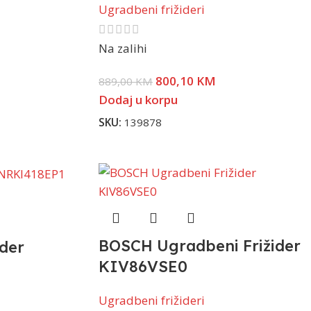
Ugradbeni frižideri
Na zalihi
800,10
KM
889,00
KM
Dodaj u korpu
SKU:
139878
BOSCH Ugradbeni Frižider
ider
KIV86VSE0
Ugradbeni frižideri