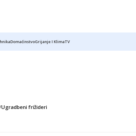
ehnika
Domaćinstvo
Grijanje I Klima
TV
/
Ugradbeni frižideri