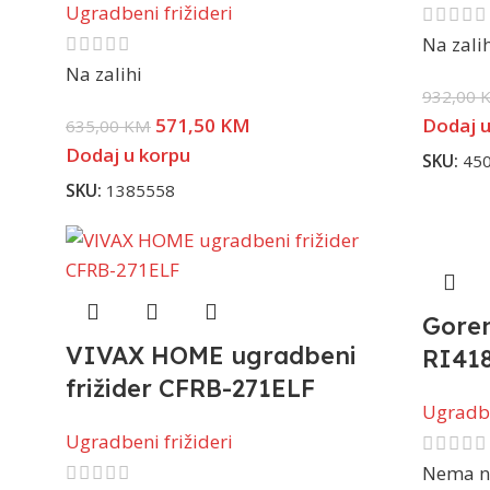
Ugradbeni frižideri
Na zali
Na zalihi
932,00
571,50
KM
Dodaj u
635,00
KM
Dodaj u korpu
SKU:
45
SKU:
1385558
Goren
VIVAX HOME ugradbeni
RI41
frižider CFRB-271ELF
Ugradbe
Ugradbeni frižideri
Nema na