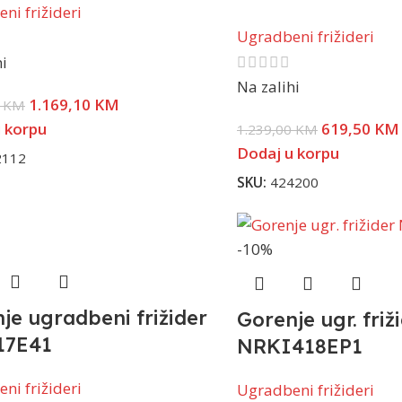
ni frižideri
Ugradbeni frižideri
hi
Na zalihi
1.169,10
KM
0
KM
 korpu
619,50
KM
1.239,00
KM
Dodaj u korpu
2112
SKU:
424200
-10%
je ugradbeni frižider
Gorenje ugr. friž
17E41
NRKI418EP1
ni frižideri
Ugradbeni frižideri