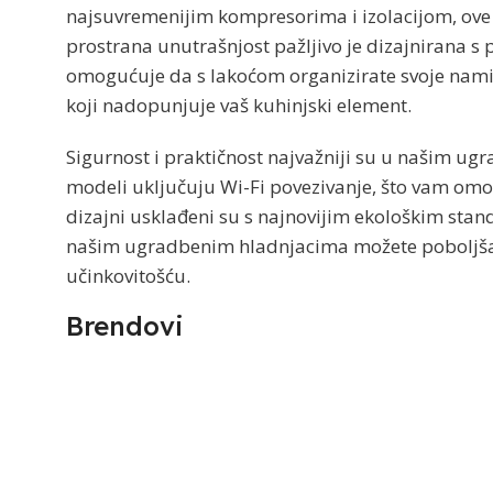
najsuvremenijim kompresorima i izolacijom, ove j
prostrana unutrašnjost pažljivo je dizajnirana 
omogućuje da s lakoćom organizirate svoje namir
koji nadopunjuje vaš kuhinjski element.
Sigurnost i praktičnost najvažniji su u našim u
modeli uključuju Wi-Fi povezivanje, što vam omo
dizajni usklađeni su s najnovijim ekološkim sta
našim ugradbenim hladnjacima možete poboljšati 
učinkovitošću.
Brendovi