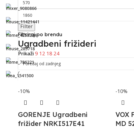
Filter
Filtriraj po brendu
Ugradbeni frižideri
Prikaži
9
12
18
24
-10%
-10%
GORENJE Ugradbeni
VOX F
frižider NRKI517E41
MD 52