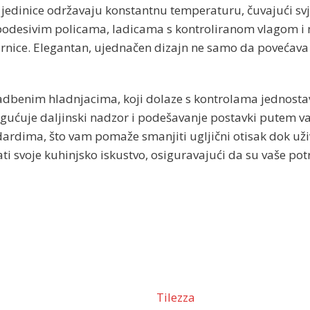
edinice održavaju konstantnu temperaturu, čuvajući svje
s podesivim policama, ladicama s kontroliranom vlagom 
nice. Elegantan, ujednačen dizajn ne samo da povećava pr
gradbenim hladnjacima, koji dolaze s kontrolama jednos
gućuje daljinski nadzor i podešavanje postavki putem va
ndardima, što vam pomaže smanjiti ugljični otisak dok už
svoje kuhinjsko iskustvo, osiguravajući da su vaše potr
Tilezza