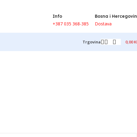
Info
Bosna i Hercegovi
+387 035 368-385
Dostava
0,00
K
Trgovina