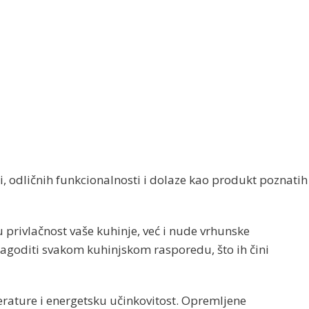
ti, odličnih funkcionalnosti i dolaze kao produkt poznatih
privlačnost vaše kuhinje, već i nude vrhunske
lagoditi svakom kuhinjskom rasporedu, što ih čini
rature i energetsku učinkovitost. Opremljene