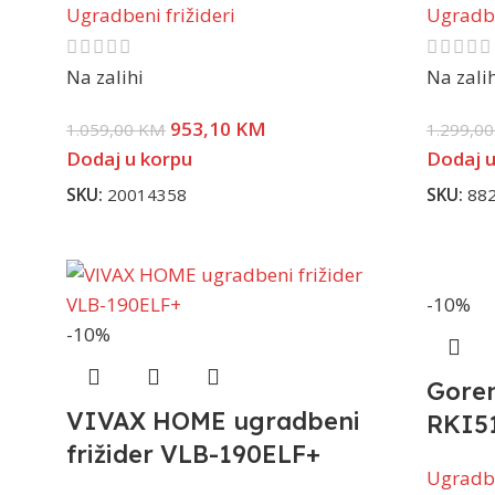
Ugradbeni frižideri
Ugradbe
Na zalihi
Na zali
953,10
KM
1.059,00
KM
1.299,0
Dodaj u korpu
Dodaj u
SKU:
20014358
SKU:
88
-10%
-10%
Goren
VIVAX HOME ugradbeni
RKI5
frižider VLB-190ELF+
Ugradbe