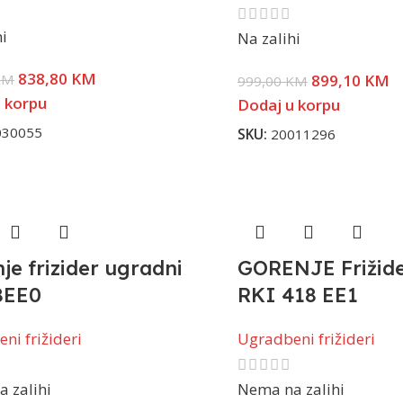
hi
Na zalihi
838,80
KM
899,10
KM
KM
999,00
KM
 korpu
Dodaj u korpu
030055
SKU:
20011296
je frizider ugradni
GORENJE Frižide
8EE0
RKI 418 EE1
ni frižideri
Ugradbeni frižideri
 zalihi
Nema na zalihi