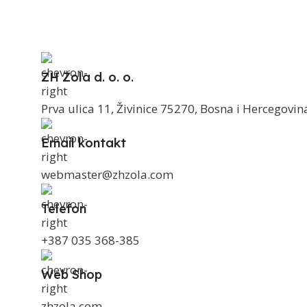
ZH Zola d. o. o.
Prva ulica 11, Živinice 75270, Bosna i Hercegovin
Email kontakt
webmaster@zhzola.com
Telefon
+387 035 368-385
Web Shop
zhzola.com