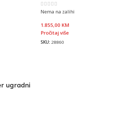
Nema na zalihi
1.855,00
KM
Pročitaj više
SKU:
28860
r ugradni