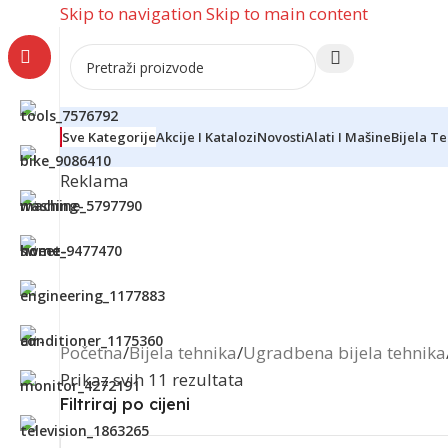
Skip to navigation
Skip to main content
Sve Kategorije
Akcije I Katalozi
Novosti
Alati I Mašine
Bijela T
Reklama
Početna
/
Bijela tehnika
/
Ugradbena bijela tehnika
Prikaz svih 11 rezultata
Filtriraj po cijeni