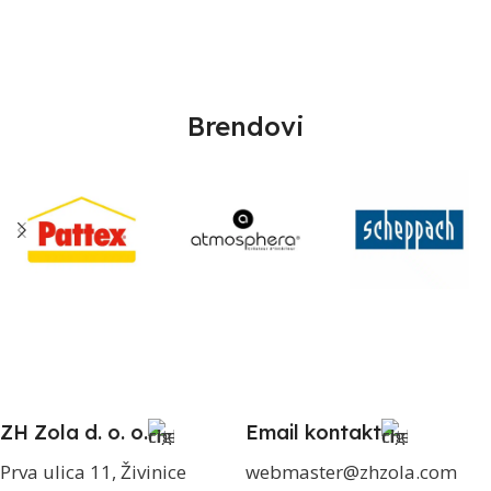
Brendovi
ZH Zola d. o. o.
Email kontakt
Prva ulica 11, Živinice
webmaster@zhzola.com