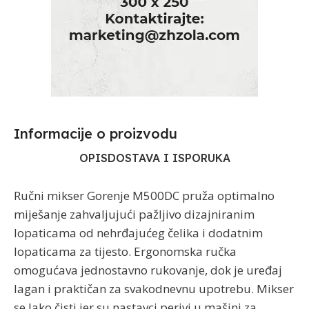
Informacije o proizvodu​
OPIS
DOSTAVA I ISPORUKA
Ručni mikser Gorenje M500DC pruža optimalno
miješanje zahvaljujući pažljivo dizajniranim
lopaticama od nehrđajućeg čelika i dodatnim
lopaticama za tijesto. Ergonomska ručka
omogućava jednostavno rukovanje, dok je uređaj
lagan i praktičan za svakodnevnu upotrebu. Mikser
se lako čisti jer su nastavci perivi u mašini za