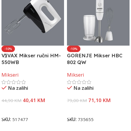
-10%
-10%
VIVAX Mikser ručni HM-
GORENJE Mikser HBC
550WB
802 QW
Mikseri
Mikseri
Na zalihi
Na zalihi
40,41
KM
71,10
KM
44,90
KM
79,00
KM
Dodaj U Korpu
Dodaj U Korpu
SKU:
517477
SKU:
735655