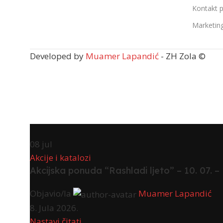
Kontakt 
Marketin
Developed by
Muamer Lapandić
- ZH Zola ©
08
jul
Akcije i katalozi
Akcijska ponuda “Rashladi ljeto” – 10. 07. – 
Objavio/la
Muamer Lapandić
8. Jula 2026.
Nastavi čitati