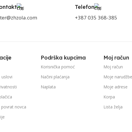
ontakt
Telefon
ter@zhzola.com
+387 035 368-385
acije
Podrška kupcima
Moj račun
Korisnička pomoć
Moj račun
 uslovi
Načini plaćanja
Moje narudžb
rivatnosti
Naplata
Moje adrese
olačića
Korpa
i povrat novca
Lista želja
ije