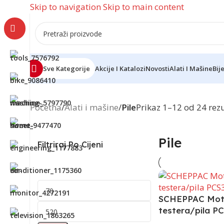
Skip to navigation
Skip to main content
Sve Kategorije
Akcije I Katalozi
Novosti
Alati I Mašine
Bij
Početna
/
Alati i mašine
/
Pile
Prikaz 1–12 od 24 rez
Pile
Filtriraj Po Cijeni
SCHEPPAC Mot
testera/pila PC