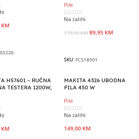
Pile
hi
Na zalihi
0
KM
89,95
KM
179,90
KM
U Korpu
Dodaj U Korpu
03220
SKU:
FCS18501
A HS7601 – RUČNA
MAKITA 4326 UBODNA
A TESTERA 1200W,
PILA 450 W
fi190mm
Pile
Na zalihi
hi
149,00
KM
0
KM