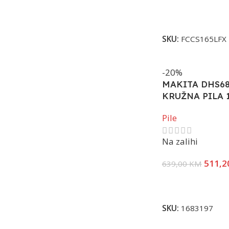
Dodaj U Korpu
SKU:
FCCS165LFX
-20%
MAKITA DHS68
KRUŽNA PILA 
Pile
Na zalihi
511,2
639,00
KM
Dodaj U Korpu
SKU:
1683197