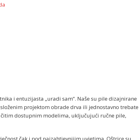
oda
nika i entuzijasta „uradi sam“. Naše su pile dizajnirane
te složenim projektom obrade drva ili jednostavno trebate
ličitim dostupnim modelima, uključujući ručne pile,
vječnost čak i pod najzahtjevnijim uvjetima. Oštrice su