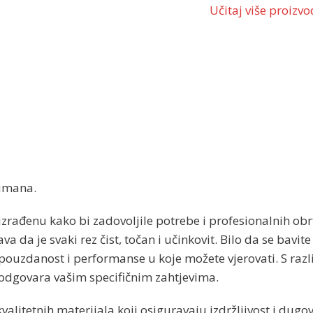
Učitaj više proizv
timana.
rađenu kako bi zadovoljile potrebe i profesionalnih obrt
a da je svaki rez čist, točan i učinkovit. Bilo da se bavi
 pouzdanost i performanse u koje možete vjerovati. S raz
i odgovara vašim specifičnim zahtjevima.
kvalitetnih materijala koji osiguravaju izdržljivost i dugo