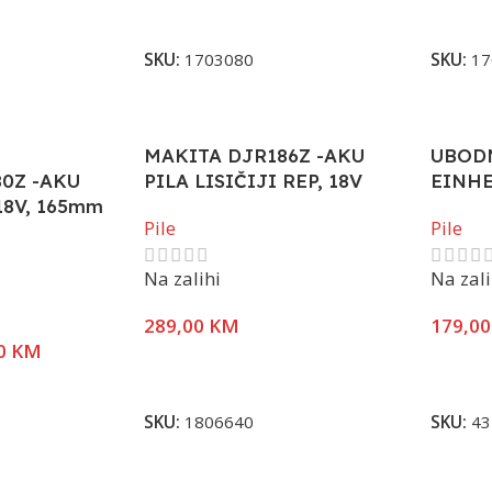
Dodaj U Korpu
Dodaj 
SKU:
1703080
SKU:
17
MAKITA DJR186Z -AKU
UBODN
0Z -AKU
PILA LISIČIJI REP, 18V
EINH
18V, 165mm
Pile
Pile
Na zalihi
Na zali
289,00
KM
179,0
0
KM
Dodaj U Korpu
Dodaj 
SKU:
1806640
SKU:
43