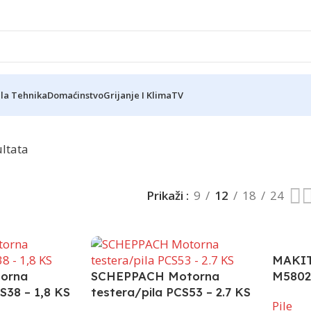
ela Tehnika
Domaćinstvo
Grijanje I Klima
TV
Reklama
ultata
Prikaži
9
12
18
24
MAKIT
orna
SCHEPPACH Motorna
M5802
S38 – 1,8 KS
testera/pila PCS53 – 2.7 KS
Pile