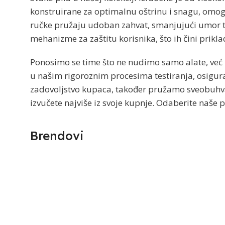
konstruirane za optimalnu oštrinu i snagu, omogu
ručke pružaju udoban zahvat, smanjujući umor ti
mehanizme za zaštitu korisnika, što ih čini prikla
Ponosimo se time što ne nudimo samo alate, već i 
u našim rigoroznim procesima testiranja, osigura
zadovoljstvo kupaca, također pružamo sveobuhva
izvučete najviše iz svoje kupnje. Odaberite naše p
Brendovi