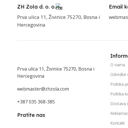
ZH Zola d. o. o.
Email k
Prva ulica 11, Živinice 75270, Bosna i
webmas
Hercegovina
Inform
O nama
Prva ulica 11, Živinice 75270, Bosna i
Odredbe i
Hercegovina
Politika p
webmaster@zhzola.com
Politika k
+387 035 368-385
Dostava 
Reklamac
Pratite nas
Kontakt