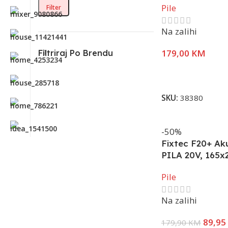
Pile
Filter
Na zalihi
179,00
KM
Filtriraj Po Brendu
Dodaj U Korpu
SKU:
38380
-50%
Fixtec F20+ A
PILA 20V, 165
Pile
Na zalihi
89,95
179,90
KM