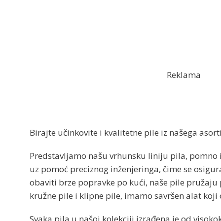
Reklama
Birajte učinkovite i kvalitetne pile iz našega asor
Predstavljamo našu vrhunsku liniju pila, pomno iz
uz pomoć preciznog inženjeringa, čime se osigurav
obaviti brze popravke po kući, naše pile pružaju
kružne pile i klipne pile, imamo savršen alat koj
Svaka pila u našoj kolekciji izrađena je od visoko