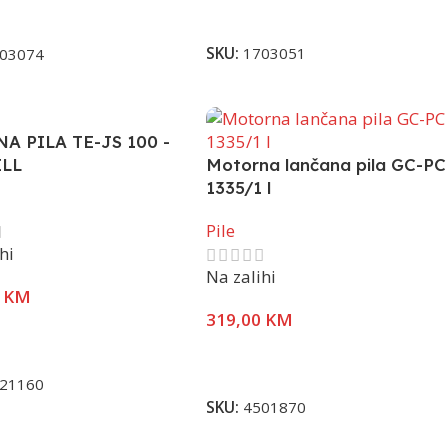
Pročitaj Više
U Korpu
SKU:
1703051
03074
A PILA TE-JS 100 -
ELL
Motorna lančana pila GC-PC
1335/1 l
Pile
hi
Na zalihi
0
KM
319,00
KM
U Korpu
Dodaj U Korpu
21160
SKU:
4501870