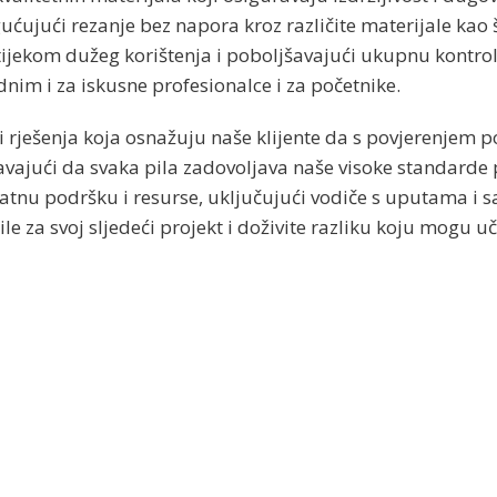
ćujući rezanje bez napora kroz različite materijale kao 
jekom dužeg korištenja i poboljšavajući ukupnu kontrolu
dnim i za iskusne profesionalce i za početnike.
rješenja koja osnažuju naše klijente da s povjerenjem po
vajući da svaka pila zadovoljava naše visoke standarde p
tnu podršku i resurse, uključujući vodiče s uputama i 
ile za svoj sljedeći projekt i doživite razliku koju mogu u