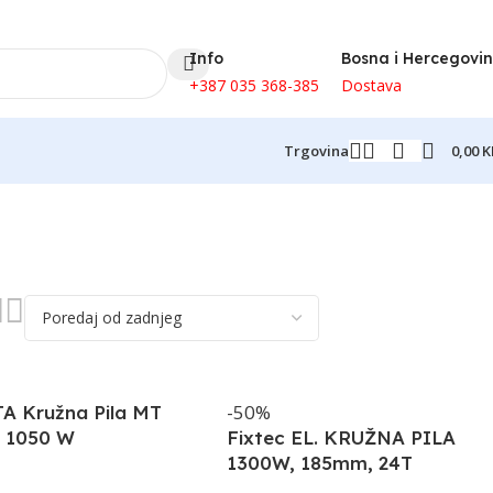
Info
Bosna i Hercegovi
+387 035 368-385
Dostava
0,00
K
Trgovina
-50%
A Kružna Pila MT
 1050 W
Fixtec EL. KRUŽNA PILA
1300W, 185mm, 24T