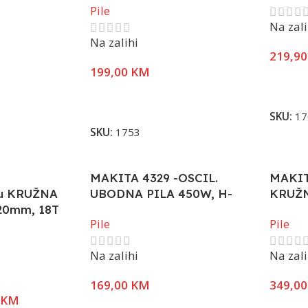
Pile
Na zali
Na zalihi
219,9
199,00
KM
Dodaj 
Dodaj U Korpu
SKU:
17
SKU:
1753
MAKITA 4329 -OSCIL.
MAKIT
ku KRUŽNA
UBODNA PILA 450W, H-
KRUŽN
x20mm, 18T
pomaka:18mm
fi30/
Pile
Pile
Na zalihi
Na zali
169,00
KM
349,0
KM