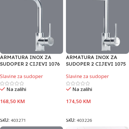
ARMATURA INOX ZA
ARMATURA INOX ZA
SUDOPER 2 CIJEVI 1076
SUDOPER 2 CIJEVI 1075
Slavine za sudoper
Slavine za sudoper
Na zalihi
Na zalihi
168,50
KM
174,50
KM
Dodaj U Korpu
Dodaj U Korpu
SKU:
403271
SKU:
403226