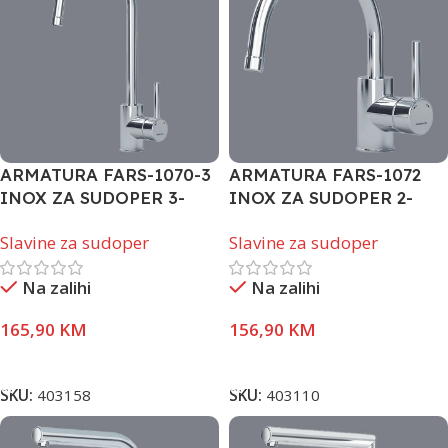
ARMATURA FARS-1070-3
ARMATURA FARS-1072
INOX ZA SUDOPER 3-
INOX ZA SUDOPER 2-
CIJEVI
CIJEVI
Slavine za sudoper
Slavine za sudoper
Na zalihi
Na zalihi
165,90
KM
156,90
KM
Dodaj U Korpu
Dodaj U Korpu
SKU:
403158
SKU:
403110