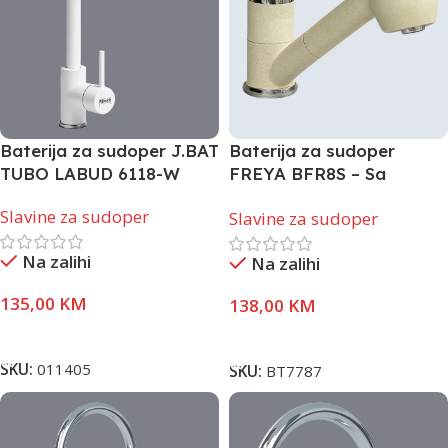
Baterija za sudoper J.BAT
Baterija za sudoper
TUBO LABUD 6118-W
FREYA BFR8S – Sa
ručicom, izvlačenjem
Slavine za sudoper
Slavine za sudoper
Na zalihi
Na zalihi
135,00
KM
138,00
KM
Pročitaj Više
Pročitaj Više
SKU:
011405
SKU:
BT7787