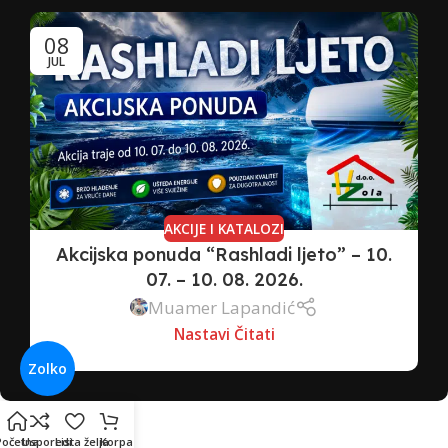
08
JUL
AKCIJE I KATALOZI
Akcijska ponuda “Rashladi ljeto” – 10.
07. – 10. 08. 2026.
Muamer Lapandić
Nastavi Čitati
Zolko
Početna
Usporedi
Lista želja
Korpa