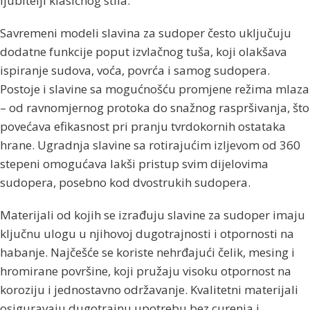
ljubitelji klasičnog stila.
Savremeni modeli slavina za sudoper često uključuju
dodatne funkcije poput izvlačnog tuša, koji olakšava
ispiranje sudova, voća, povrća i samog sudopera.
Postoje i slavine sa mogućnošću promjene režima mlaza
– od ravnomjernog protoka do snažnog raspršivanja, što
povećava efikasnost pri pranju tvrdokornih ostataka
hrane. Ugradnja slavine sa rotirajućim izljevom od 360
stepeni omogućava lakši pristup svim dijelovima
sudopera, posebno kod dvostrukih sudopera.
Materijali od kojih se izrađuju slavine za sudoper imaju
ključnu ulogu u njihovoj dugotrajnosti i otpornosti na
habanje. Najčešće se koriste nehrđajući čelik, mesing i
hromirane površine, koji pružaju visoku otpornost na
koroziju i jednostavno održavanje. Kvalitetni materijali
osiguravaju dugotrajnu upotrebu bez curenja i