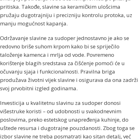
pritiska. Takođe, slavine sa keramičkim ulošcima
pružaju dugotrajniju i precizniju kontrolu protoka, uz
manju mogućnost kapanja.
Održavanje slavine za sudoper jednostavno je ako se
redovno briše suhom krpom kako bi se spriječilo
taloženje kamenca i mrlja od vode. Povremeno
korištenje blagih sredstava za čišćenje pomoći će u
očuvanju sjaja i funkcionalnosti. Pravilna briga
produžava životni vijek slavine i osigurava da ona zadrži
svoj prvobitni izgled godinama.
Investicija u kvalitetnu slavinu za sudoper donosi
višestruke koristi – od udobnosti u svakodnevnim
poslovima, preko estetskog unapređenja kuhinje, do
uštede resursa i dugotrajne pouzdanosti. Zbog toga se
izbor slavine ne treba posmatrati kao sitan detalj, već