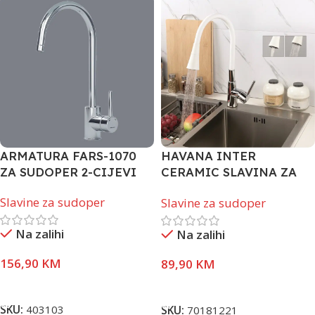
ARMATURA FARS-1070
HAVANA INTER
ZA SUDOPER 2-CIJEVI
CERAMIC SLAVINA ZA
SUDOPER KROM BIJELA
Slavine za sudoper
Slavine za sudoper
Na zalihi
Na zalihi
156,90
KM
89,90
KM
Dodaj U Korpu
Dodaj U Korpu
SKU:
403103
SKU:
70181221