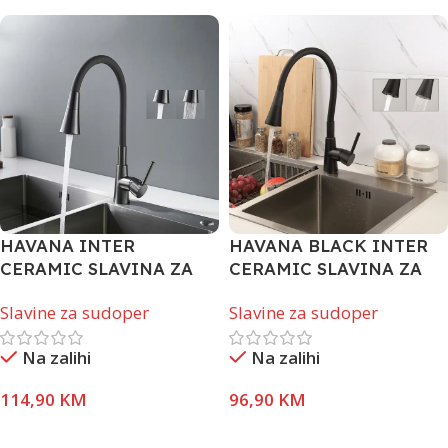
HAVANA INTER
HAVANA BLACK INTER
CERAMIC SLAVINA ZA
CERAMIC SLAVINA ZA
SUDOPER + SET KROM
SUDOPER MAT CRNA
Slavine za sudoper
Slavine za sudoper
SIVA
Na zalihi
Na zalihi
114,90
KM
96,90
KM
Dodaj U Korpu
Dodaj U Korpu