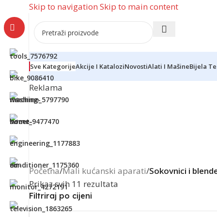
Skip to navigation
Skip to main content
Sve Kategorije
Akcije I Katalozi
Novosti
Alati I Mašine
Bijela T
Reklama
Početna
/
Mali kućanski aparati
/
Sokovnici i blende
Prikaz svih 11 rezultata
Filtriraj po cijeni