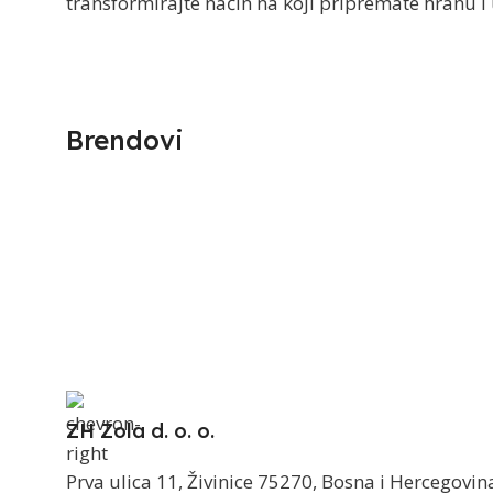
transformirajte način na koji pripremate hranu i 
Brendovi
ZH Zola d. o. o.
Prva ulica 11, Živinice 75270, Bosna i Hercegovin