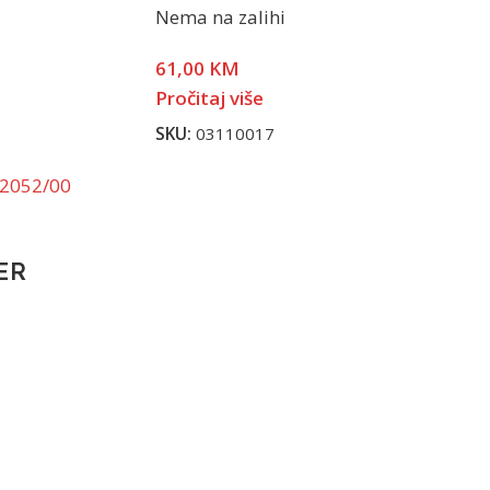
Nema na zalihi
61,00
KM
Pročitaj više
SKU:
03110017
ER