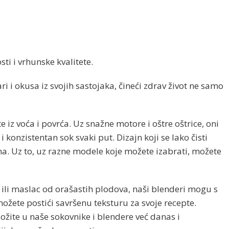
ti i vrhunske kvalitete.
 i okusa iz svojih sastojaka, čineći zdrav život ne samo
z voća i povrća. Uz snažne motore i oštre oštrice, oni
onzistentan sok svaki put. Dizajn koji se lako čisti
a. Uz to, uz razne modele koje možete izabrati, možete
he ili maslac od orašastih plodova, naši blenderi mogu s
žete postići savršenu teksturu za svoje recepte.
ožite u naše sokovnike i blendere već danas i