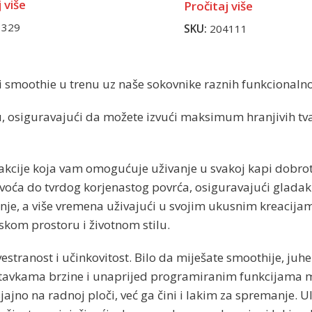
 više
Pročitaj više
3329
SKU:
204111
i smoothie u trenu uz naše sokovnike raznih funkcionalnos
u, osiguravajući da možete izvući maksimum hranjivih tvari
kcije koja vam omogućuje uživanje u svakoj kapi dobrote i
a do tvrdog korjenastog povrća, osiguravajući gladak i k
je, a više vremena uživajući u svojim ukusnim kreacijam
kom prostoru i životnom stilu.
vestranost i učinkovitost. Bilo da miješate smoothije, ju
stavkama brzine i unaprijed programiranim funkcijama mo
jno na radnoj ploči, već ga čini i lakim za spremanje. Ul