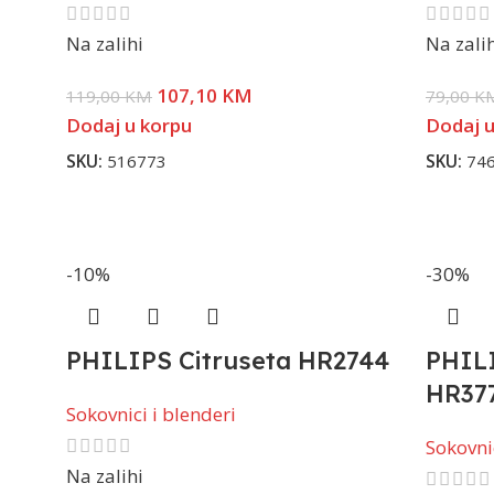
Na zalihi
Na zali
107,10
KM
119,00
KM
79,00
K
Dodaj u korpu
Dodaj u
SKU:
516773
SKU:
74
-10%
-30%
PHILIPS Citruseta HR2744
PHIL
HR37
Sokovnici i blenderi
Sokovnic
Na zalihi