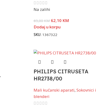
Na zalihi
62,10
KM
69,00
KM
Dodaj u korpu
SKU:
1367322
PHILIPS CITRUSETA
r
HR2738/00
Mali kućanski aparati
,
Sokovnici i
blenderi