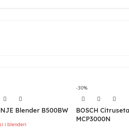
-30%
NJE Blender B500BW
BOSCH Citruset
MCP3000N
i i blenderi