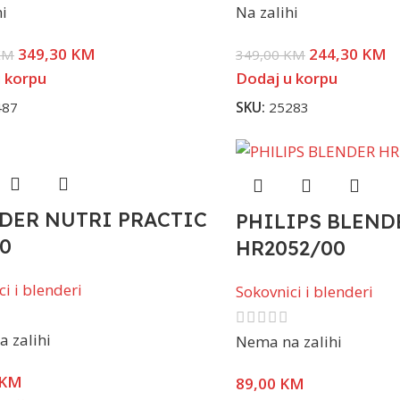
hi
Na zalihi
349,30
KM
244,30
KM
KM
349,00
KM
 korpu
Dodaj u korpu
487
SKU:
25283
DER NUTRI PRACTIC
PHILIPS BLEND
10
HR2052/00
i i blenderi
Sokovnici i blenderi
 zalihi
Nema na zalihi
KM
89,00
KM