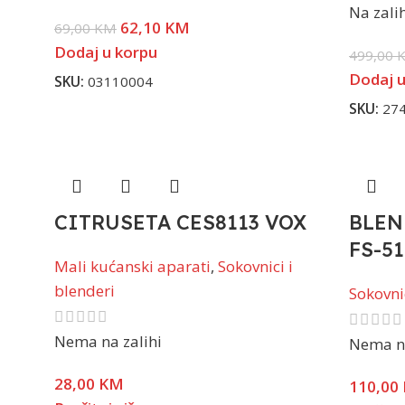
Na zali
62,10
KM
69,00
KM
Dodaj u korpu
499,00
Dodaj u
SKU:
03110004
SKU:
27
CITRUSETA CES8113 VOX
BLEN
FS-5
Mali kućanski aparati
,
Sokovnici i
blenderi
Sokovnic
Nema na zalihi
Nema na
28,00
KM
110,00