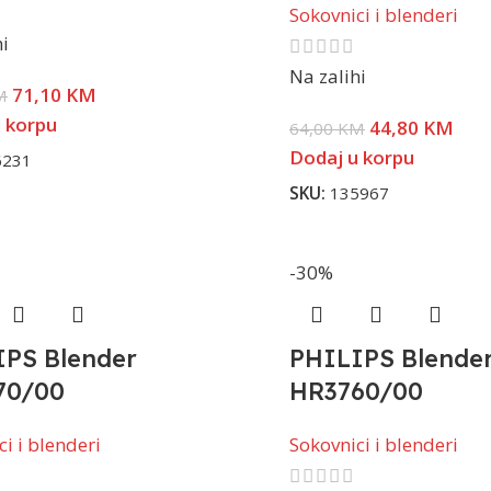
Sokovnici i blenderi
hi
Na zalihi
71,10
KM
M
 korpu
44,80
KM
64,00
KM
Dodaj u korpu
6231
SKU:
135967
-30%
IPS Blender
PHILIPS Blende
70/00
HR3760/00
i i blenderi
Sokovnici i blenderi