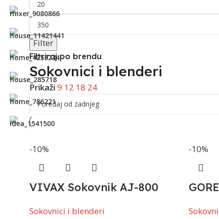
Filter
Filtriraj po brendu
Sokovnici i blenderi
Prikaži
9
12
18
24
-10%
-10%
VIVAX Sokovnik AJ-800
GORE
Sokovnici i blenderi
Sokovnic