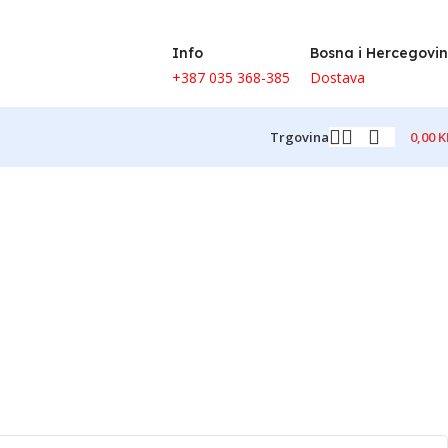
Info
Bosna i Hercegovi
+387 035 368-385
Dostava
0,00
K
Trgovina