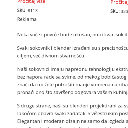
Pročitaj više
Pročitaj
SKU:
8113
SKU:
33
Reklama
Neka voće i povrće bude ukusan, nutritivan sok il
Svaki sokovnik i blender izrađeni su s preciznošć
ciljem, već divnom stvarnošću.
Naši sokovnici imaju naprednu tehnologiju ekstra
bez napora rade sa svime, od mekog bobičastog voć
znači da možete potrošiti manje vremena na riban
pronaći ono što savršeno odgovara vašem kuhinjs
S druge strane, naši su blenderi projektirani za s
lakoćom obaviti svaki zadatak. S višestrukim po
Elegantan i moderan dizajn ne samo da izgleda sja