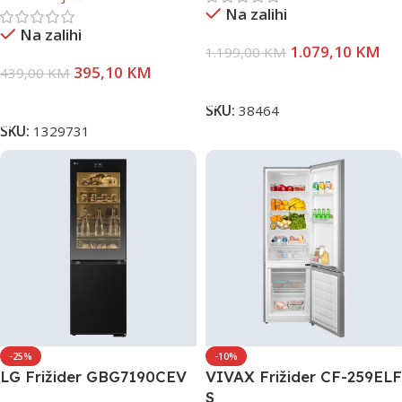
Na zalihi
Na zalihi
1.079,10
KM
1.199,00
KM
395,10
KM
439,00
KM
Dodaj U Korpu
Dodaj U Korpu
SKU:
38464
SKU:
1329731
-25%
-10%
LG Frižider GBG7190CEV
VIVAX Frižider CF-259ELF
S