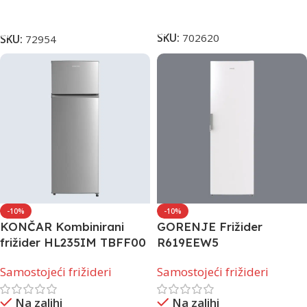
Dodaj U Korpu
Dodaj U Korpu
SKU:
702620
SKU:
72954
-10%
-10%
KONČAR Kombinirani
GORENJE Frižider
frižider HL235IM TBFF00
R619EEW5
Samostojeći frižideri
Samostojeći frižideri
Na zalihi
Na zalihi