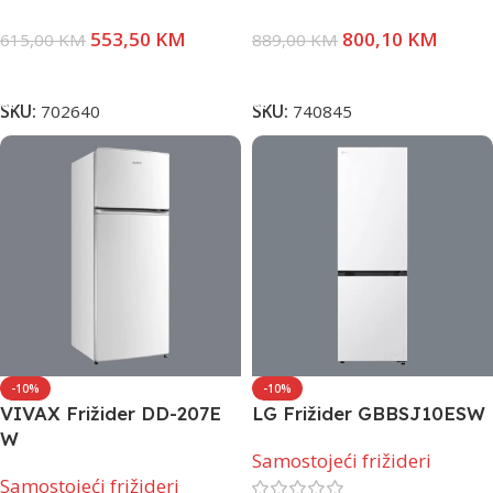
553,50
KM
800,10
KM
615,00
KM
889,00
KM
Dodaj U Korpu
Dodaj U Korpu
SKU:
702640
SKU:
740845
-10%
-10%
VIVAX Frižider DD-207E
LG Frižider GBBSJ10ESW
W
Samostojeći frižideri
Samostojeći frižideri