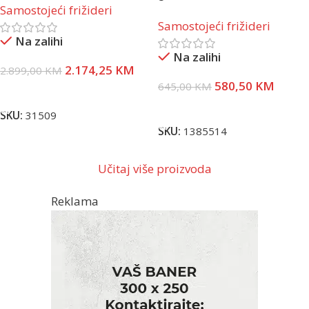
Samostojeći frižideri
Samostojeći frižideri
Na zalihi
Na zalihi
2.174,25
KM
2.899,00
KM
580,50
KM
645,00
KM
Dodaj U Korpu
Dodaj U Korpu
SKU:
31509
SKU:
1385514
Učitaj više proizvoda
Reklama