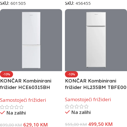
SKU:
601505
SKU:
456455
-10%
-10%
KONČAR Kombinirani
KONČAR Kombinirani
frižider HCE60315BH
frižider HL235BM TBFE00
TBFT00
Samostojeći frižideri
Samostojeći frižideri
Na zalihi
Na zalihi
499,50
KM
629,10
KM
555,00
KM
699,00
KM