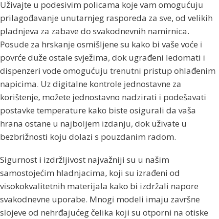
Uživajte u podesivim policama koje vam omogućuju
prilagođavanje unutarnjeg rasporeda za sve, od velikih
pladnjeva za zabave do svakodnevnih namirnica.
Posude za hrskanje osmišljene su kako bi vaše voće i
povrće duže ostale svježima, dok ugrađeni ledomati i
dispenzeri vode omogućuju trenutni pristup ohlađenim
napicima. Uz digitalne kontrole jednostavne za
korištenje, možete jednostavno nadzirati i podešavati
postavke temperature kako biste osigurali da vaša
hrana ostane u najboljem izdanju, dok uživate u
bezbrižnosti koju dolazi s pouzdanim radom.
Sigurnost i izdržljivost najvažniji su u našim
samostojećim hladnjacima, koji su izrađeni od
visokokvalitetnih materijala kako bi izdržali napore
svakodnevne uporabe. Mnogi modeli imaju završne
slojeve od nehrđajućeg čelika koji su otporni na otiske