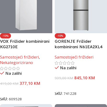
-10%
-10%
VOX Frižider kombinirani
GORENJE Frižider
KG2710E
kombinirani N61EA2XL4
Samostojeći frižideri
,
Samostojeći frižideri
Nekategorizirano
Na zalihi
Na zalihi
845,10
KM
939,00
KM
377,10
KM
419,00
KM
Dodaj U Korpu
Dodaj U Korpu
SKU:
741228
SKU:
609528