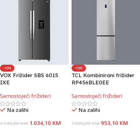
-10%
-10%
VOX Frižider SBS 6015
TCL Kombinirani frižider
IXE
RP456BLE0EE
Samostojeći frižideri
Samostojeći frižideri
Na zalihi
Na zalihi
1.034,10
KM
953,10
KM
1.149,00
KM
1.059,00
KM
Dodaj U Korpu
Dodaj U Korpu