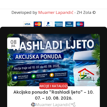
Developed by
Muamer Lapandić
- ZH Zola ©
08
JUL
AKCIJE I KATALOZI
Akcijska ponuda “Rashladi ljeto” – 10.
07. – 10. 08. 2026.
Muamer Lapandić