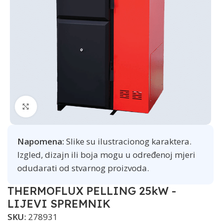
Click to enlarge
Napomena:
Slike su ilustracionog karaktera.
Izgled, dizajn ili boja mogu u određenoj mjeri
odudarati od stvarnog proizvoda.
THERMOFLUX PELLING 25kW -
LIJEVI SPREMNIK
SKU:
278931