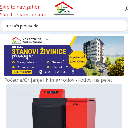
Skip to navigation
Skip to main content
Reklama
Početna
/
Grijanje i klima
/
Kotlovi
/
Kotlovi na pelet