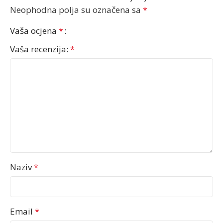
Neophodna polja su označena sa
*
Vaša ocjena
*
Vaša recenzija:
*
Naziv
*
Email
*