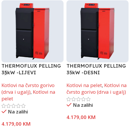
THERMOFLUX PELLING
THERMOFLUX PELLING
35kW -LIJEVI
35kW -DESNI
SPREMNIK
SPREMNIK
Kotlovi na čvrsto gorivo
Kotlovi na pelet
,
Kotlovi na
(drva i ugalj)
,
Kotlovi na
čvrsto gorivo (drva i ugalj)
pelet
Na zalihi
Na zalihi
4.179,00
KM
4.179,00
KM
Pročitaj Više