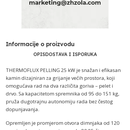
Informacije o proizvodu​
OPIS
DOSTAVA I ISPORUKA
THERMOFLUX PELLING 25 kW je snažan i efikasan
kamin dizajniran za grijanje većih prostora, koji
omogućava rad na dva različita goriva – pelet i
drvo. Sa kapacitetom spremnika od 95 do 151 kg,
pruža dugotrajnu autonomiju rada bez čestog
dopunjavanja.
Opremljen je promjerom otvora dimnjaka od 120