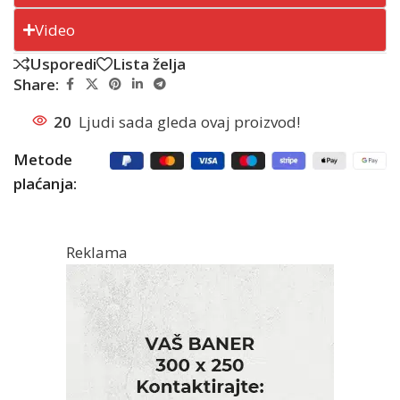
Video
Usporedi
Lista želja
Share:
20
Ljudi sada gleda ovaj proizvod!
Metode
plaćanja:
Reklama