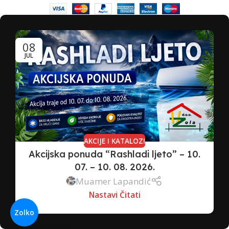
08
JUL
AKCIJE I KATALOZI
Akcijska ponuda “Rashladi ljeto” – 10.
07. – 10. 08. 2026.
Muamer Lapandić
Nastavi Čitati
Zolko