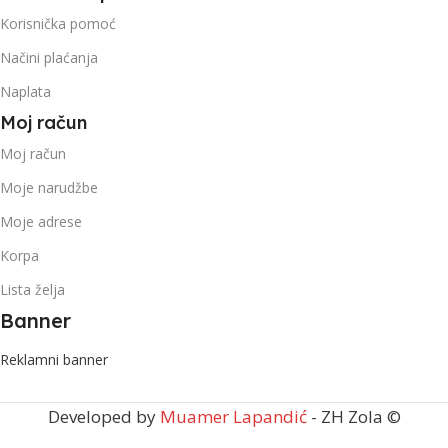
Korisnička pomoć
Načini plaćanja
Naplata
Moj račun
Moj račun
Moje narudžbe
Moje adrese
Korpa
Lista želja
Banner
Reklamni banner
Developed by
Muamer Lapandić
- ZH Zola ©