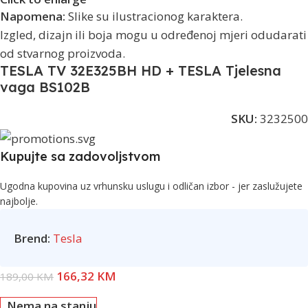
Napomena:
Slike su ilustracionog karaktera.
Izgled, dizajn ili boja mogu u određenoj mjeri odudarati
od stvarnog proizvoda.
TESLA TV 32E325BH HD + TESLA Tjelesna
vaga BS102B
SKU:
3232500
Kupujte sa zadovoljstvom
Ugodna kupovina uz vrhunsku uslugu i odličan izbor - jer zaslužujete
najbolje.
Brend:
Tesla
166,32
KM
189,00
KM
Nema na stanju