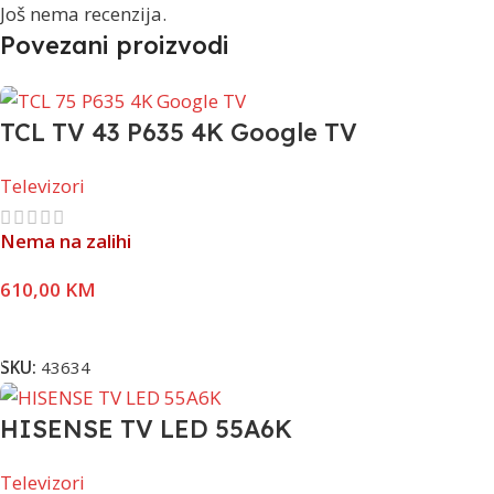
Još nema recenzija.
Povezani proizvodi
TCL TV 43 P635 4K Google TV
Televizori
Nema na zalihi
610,00
KM
Pročitaj Više
SKU:
43634
HISENSE TV LED 55A6K
Televizori