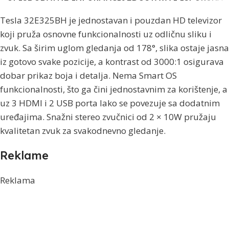
Tesla 32E325BH je jednostavan i pouzdan HD televizor
koji pruža osnovne funkcionalnosti uz odličnu sliku i
zvuk. Sa širim uglom gledanja od 178°, slika ostaje jasna
iz gotovo svake pozicije, a kontrast od 3000:1 osigurava
dobar prikaz boja i detalja. Nema Smart OS
funkcionalnosti, što ga čini jednostavnim za korištenje, a
uz 3 HDMI i 2 USB porta lako se povezuje sa dodatnim
uređajima. Snažni stereo zvučnici od 2 × 10W pružaju
kvalitetan zvuk za svakodnevno gledanje.
Reklame
Reklama