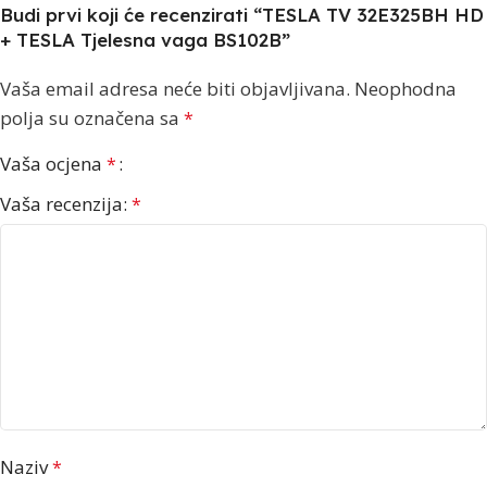
Budi prvi koji će recenzirati “TESLA TV 32E325BH HD
+ TESLA Tjelesna vaga BS102B”
Vaša email adresa neće biti objavljivana.
Neophodna
polja su označena sa
*
Vaša ocjena
*
Vaša recenzija:
*
Naziv
*