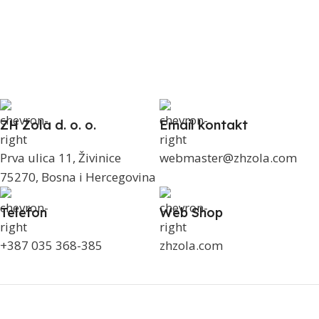
ZH Zola d. o. o.
Email kontakt
Prva ulica 11, Živinice
webmaster@zhzola.com
75270, Bosna i Hercegovina
Telefon
Web Shop
+387 035 368-385
zhzola.com