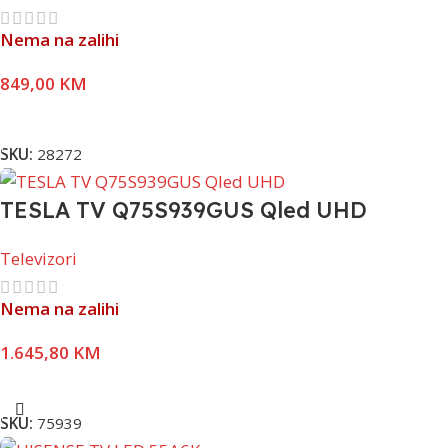
Nema na zalihi
849,00
KM
Pročitaj Više
SKU:
28272
TESLA TV Q75S939GUS Qled UHD
Televizori
Nema na zalihi
1.645,80
KM
Pročitaj Više
SKU:
75939