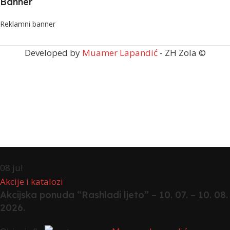
Banner
Reklamni banner
Developed by
Muamer Lapandić
- ZH Zola ©
08
jul
Akcije i katalozi
Akcijska ponuda “Rashladi ljeto” – 10. 07. – 10. 08.
2026.