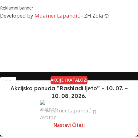
Reklamni banner
Developed by
Muamer Lapandić
- ZH Zola ©
AKCIJE I KATALOZI
08
Akcijska ponuda “Rashladi ljeto” – 10. 07. –
JUL
10. 08. 2026.
Muamer Lapandić
Nastavi Čitati