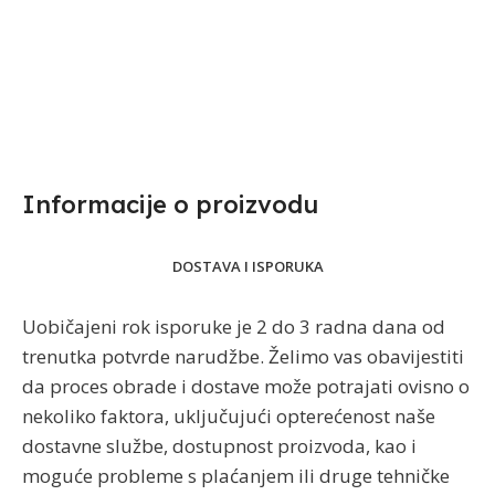
Informacije o proizvodu​
DOSTAVA I ISPORUKA
Uobičajeni rok isporuke je 2 do 3 radna dana od
trenutka potvrde narudžbe. Želimo vas obavijestiti
da proces obrade i dostave može potrajati ovisno o
nekoliko faktora, uključujući opterećenost naše
dostavne službe, dostupnost proizvoda, kao i
moguće probleme s plaćanjem ili druge tehničke