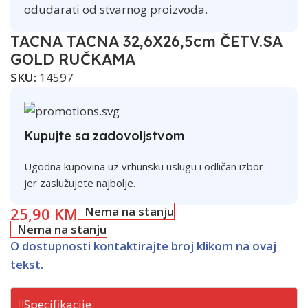
odudarati od stvarnog proizvoda.
TACNA TACNA 32,6X26,5cm ČETV.SA
GOLD RUČKAMA
SKU:
14597
Kupujte sa zadovoljstvom
Ugodna kupovina uz vrhunsku uslugu i odličan izbor -
jer zaslužujete najbolje.
25,90
KM
Nema na stanju
Nema na stanju
O dostupnosti kontaktirajte broj klikom na ovaj
tekst.
Specifikacije