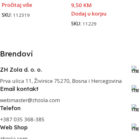
Pročitaj više
9,50
KM
Dodaj u korpu
SKU:
112319
SKU:
11229
Brendovi
ZH Zola d. o. o.
Prva ulica 11, Živinice 75270, Bosna i Hercegovina
Email kontakt
webmaster@zhzola.com
Telefon
+387 035 368-385
Web Shop
zhzola.com