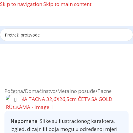
Skip to navigation
Skip to main content
Reklama
Početna
/
Domaćinstvo
/
Metalno posuđe
/
Tacne
Click to enlarge
Napomena:
Slike su ilustracionog karaktera.
Izgled, dizajn ili boja mogu u određenoj mjeri