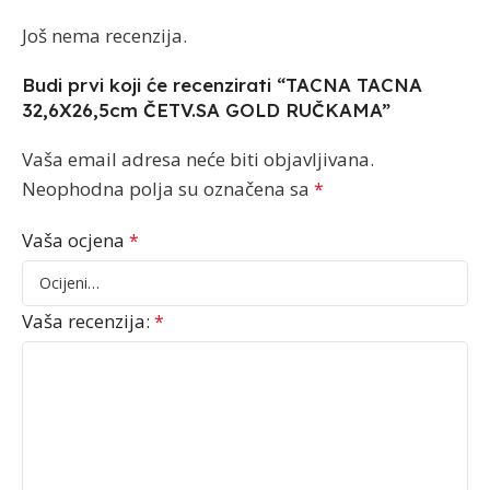
Još nema recenzija.
Budi prvi koji će recenzirati “TACNA TACNA
32,6X26,5cm ČETV.SA GOLD RUČKAMA”
Vaša email adresa neće biti objavljivana.
Neophodna polja su označena sa
*
Vaša ocjena
*
Vaša recenzija:
*