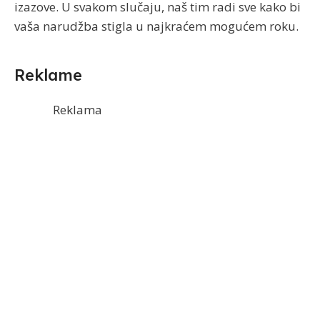
izazove. U svakom slučaju, naš tim radi sve kako bi
vaša narudžba stigla u najkraćem mogućem roku.
Reklame
Reklama