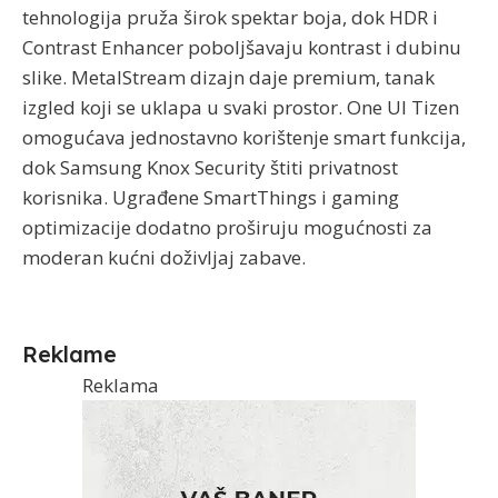
tehnologija pruža širok spektar boja, dok HDR i
Contrast Enhancer poboljšavaju kontrast i dubinu
slike. MetalStream dizajn daje premium, tanak
izgled koji se uklapa u svaki prostor. One UI Tizen
omogućava jednostavno korištenje smart funkcija,
dok Samsung Knox Security štiti privatnost
korisnika. Ugrađene SmartThings i gaming
optimizacije dodatno proširuju mogućnosti za
moderan kućni doživljaj zabave.
Reklame
Reklama