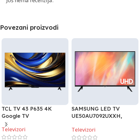
Još nema recenzija.
Povezani proizvodi
TCL TV 43 P635 4K
SAMSUNG LED TV
Google TV
UE50AU7092UXXH,
SMART
Televizori
Televizori