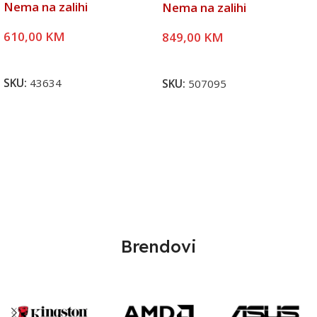
Nema na zalihi
Nema na zalihi
610,00
KM
849,00
KM
Pročitaj Više
Pročitaj Više
SKU:
43634
SKU:
507095
Brendovi