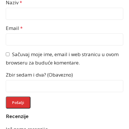
Naziv
*
Email
*
Sačuvaj moje ime, email i web stranicu u ovom
browseru za buduće komentare.
Zbir sedam i dva? (Obavezno)
Recenzije