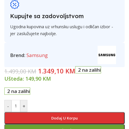
Kupujte sa zadovoljstvom
Ugodna kupovina uz vrhunsku uslugu i odličan izbor -
jer zaslužujete najbolje.
Brend:
Samsung
1.349,10
KM
2 na zalihi
1.499,00
KM
Ušteda:
149,90
KM
2 na zalihi
-
+
Dodaj U Korpu