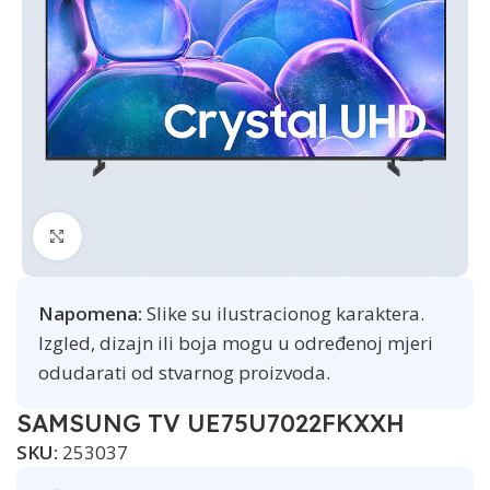
Click to enlarge
Napomena:
Slike su ilustracionog karaktera.
Izgled, dizajn ili boja mogu u određenoj mjeri
odudarati od stvarnog proizvoda.
SAMSUNG TV UE75U7022FKXXH
SKU:
253037