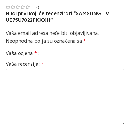
0
Budi prvi koji će recenzirati “SAMSUNG TV
UE75U7022FKXXH”
Vaša email adresa neće biti objavljivana.
Neophodna polja su označena sa
*
Vaša ocjena
*
Vaša recenzija:
*