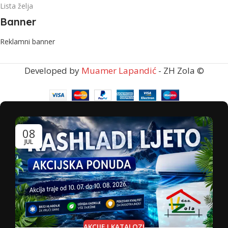
Lista želja
Banner
Reklamni banner
Developed by
Muamer Lapandić
- ZH Zola ©
08
JUL
AKCIJE I KATALOZI