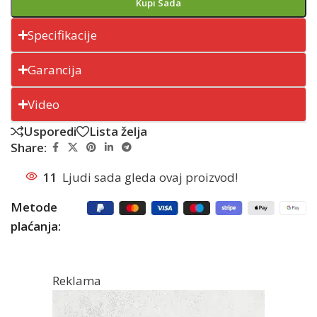
Kupi Sada
Specifikacije
Garancija
Video
Usporedi
Lista želja
Share:
11
Ljudi sada gleda ovaj proizvod!
Metode
plaćanja:
Reklama