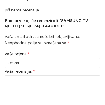
Još nema recenzija.
Budi prvi koji će recenzirati “SAMSUNG TV
QLED Q6F QE55Q6FAAUXXH”
Vaša email adresa neće biti objavljivana.
Neophodna polja su označena sa
*
Vaša ocjena
*
Vaša recenzija:
*