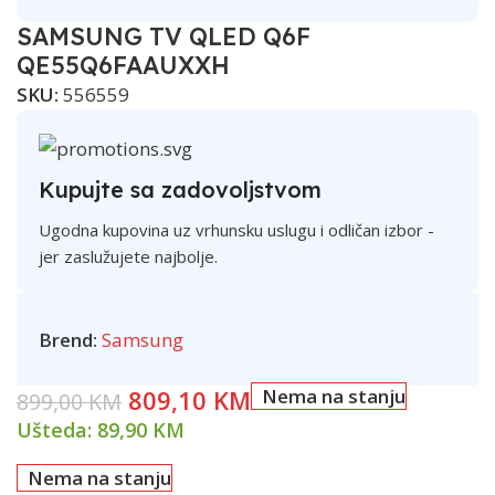
SAMSUNG TV QLED Q6F
QE55Q6FAAUXXH
SKU:
556559
Kupujte sa zadovoljstvom
Ugodna kupovina uz vrhunsku uslugu i odličan izbor -
jer zaslužujete najbolje.
Brend:
Samsung
809,10
KM
Nema na stanju
899,00
KM
Ušteda:
89,90
KM
Nema na stanju