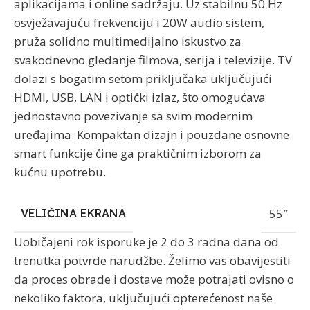
aplikacijama i online sadržaju. Uz stabilnu 50 Hz
osvježavajuću frekvenciju i 20W audio sistem,
pruža solidno multimedijalno iskustvo za
svakodnevno gledanje filmova, serija i televizije. TV
dolazi s bogatim setom priključaka uključujući
HDMI, USB, LAN i optički izlaz, što omogućava
jednostavno povezivanje sa svim modernim
uređajima. Kompaktan dizajn i pouzdane osnovne
smart funkcije čine ga praktičnim izborom za
kućnu upotrebu.
55″
VELIČINA EKRANA
Uobičajeni rok isporuke je 2 do 3 radna dana od
trenutka potvrde narudžbe. Želimo vas obavijestiti
da proces obrade i dostave može potrajati ovisno o
nekoliko faktora, uključujući opterećenost naše