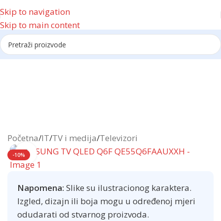
Skip to navigation
Skip to main content
Reklama
Početna
/
IT
/
TV i medija
/
Televizori
Click to enlarge
-10%
Napomena:
Slike su ilustracionog karaktera.
Izgled, dizajn ili boja mogu u određenoj mjeri
odudarati od stvarnog proizvoda.