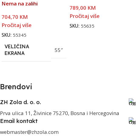
Nema na zalihi
789,00
KM
Pročitaj više
704,70
KM
Pročitaj više
SKU:
55635
SKU:
55345
VELIČINA
55″
EKRANA
Brendovi
ZH Zola d. o. o.
Prva ulica 11, Živinice 75270, Bosna i Hercegovina
Email kontakt
webmaster@zhzola.com