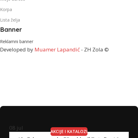
Korpa
Lista želja
Banner
Reklamni banner
Developed by
Muamer Lapandić
- ZH Zola ©
08
jul
AKCIJE I KATALOZI