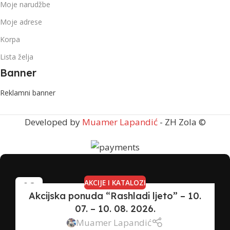
Moje narudžbe
Moje adrese
Korpa
Lista želja
Banner
Reklamni banner
Developed by
Muamer Lapandić
- ZH Zola ©
AKCIJE I KATALOZI
08
Akcijska ponuda “Rashladi ljeto” – 10.
JUL
07. – 10. 08. 2026.
Muamer Lapandić