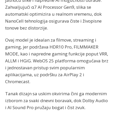
jasnoću slike i napredne AI mogućnosti obrade.
Zahvaljujući α7 AI Processor Gen9, slika se
automatski optimizira u realnom vremenu, dok
NanoCell tehnologija osigurava čiste i živopisne
tonove bez distorzije.
Ovaj model je idealan za filmove, streaming i
gaming, jer podržava HDR10 Pro, FILMMAKER
MODE, kao i napredne gaming funkcije poput VRR,
ALLM i HGiG. WebOS 25 platforma omogućava brz
i jednostavan pristup svim popularnim
aplikacijama, uz podršku za AirPlay 2 i
Chromecast.
Tanak dizajn sa uskim okvirima čini ga modernim
izborom za svaki dnevni boravak, dok Dolby Audio
i AI Sound Pro pružaju bogat i čist zvuk.