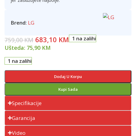
Brend:
LG
683,10
KM
1 na zalihi
759,00
KM
Ušteda:
75,90
KM
1 na zalihi
Dodaj U Korpu
Kupi Sada
Specifikacije
Garancija
Video