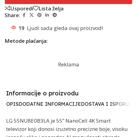
Usporedi
Lista želja
Share:
19
Ljudi sada gleda ovaj proizvod!
Metode plaćanja:
Reklama
Informacije o proizvodu​
OPIS
DODATNE INFORMACIJE
DOSTAVA I ISPORUKA
LG 55NU8E0B3LA je 55” NanoCell 4K Smart
televizor koji donosi izuzetno precizne boje, visoku