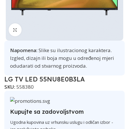
Click to enlarge
Napomena:
Slike su ilustracionog karaktera.
Izgled, dizajn ili boja mogu u određenoj mjeri
odudarati od stvarnog proizvoda.
LG TV LED 55NU8E0B3LA
SKU:
558380
Kupujte sa zadovoljstvom
Ugodna kupovina uz vrhunsku uslugu i odličan izbor -
jer zaslužujete najbolje.