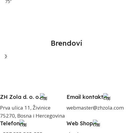
75″
Brendovi
ZH Zola d. o. o.
Email kontakt
Prva ulica 11, Živinice
webmaster@zhzola.com
75270, Bosna i Hercegovina
Telefon
Web Shop