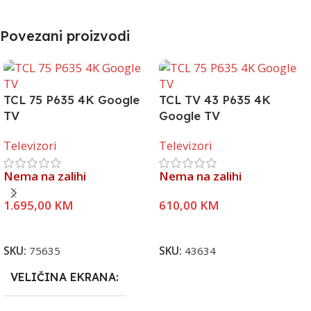
Povezani proizvodi
TCL 75 P635 4K Google
TCL TV 43 P635 4K
TV
Google TV
Televizori
Televizori
Nema na zalihi
Nema na zalihi
1.695,00
KM
610,00
KM
Pročitaj Više
Pročitaj Više
SKU:
75635
SKU:
43634
VELIČINA EKRANA