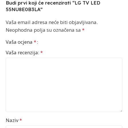
Budi prvi koji će recenzirati “LG TV LED
55NU8E0B3LA”
Vaša email adresa neće biti objavljivana.
Neophodna polja su označena sa
*
Vaša ocjena
*
Vaša recenzija:
*
Naziv
*