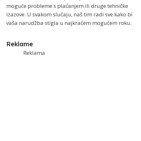
moguće probleme s plaćanjem ili druge tehničke
izazove. U svakom slučaju, naš tim radi sve kako bi
vaša narudžba stigla u najkraćem mogućem roku.
Reklame
Reklama