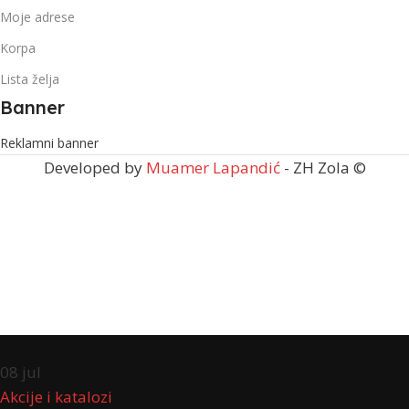
Moje adrese
Korpa
Lista želja
Banner
Reklamni banner
Developed by
Muamer Lapandić
- ZH Zola ©
08
jul
Akcije i katalozi