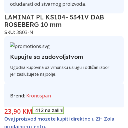
odudarati od stvarnog proizvoda.
LAMINAT PL KS104- 5341V DAB
ROSEBERG 10 mm
SKU:
3803-N
Kupujte sa zadovoljstvom
Ugodna kupovina uz vrhunsku uslugu i odličan izbor -
jer zaslužujete najbolje.
Brend:
Kronospan
23,90
KM
412 na zalihi
Ovaj proizvod mozete kupiti direktno u ZH Zola
prodajnom centru.