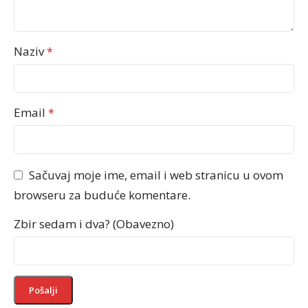
Naziv
*
Email
*
Sačuvaj moje ime, email i web stranicu u ovom
browseru za buduće komentare.
Zbir sedam i dva? (Obavezno)