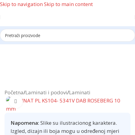
Skip to navigation
Skip to main content
Reklama
Početna
/
Laminati i podovi
/
Laminati
Click to enlarge
Napomena:
Slike su ilustracionog karaktera.
Izgled, dizajn ili boja mogu u određenoj mjeri