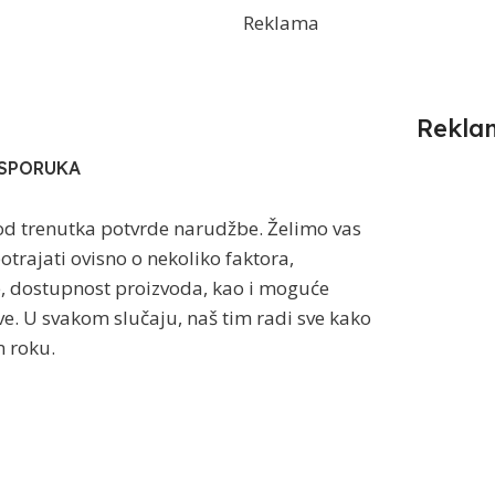
Reklama
Rekla
ISPORUKA
od trenutka potvrde narudžbe. Želimo vas
trajati ovisno o nekoliko faktora,
e, dostupnost proizvoda, kao i moguće
e. U svakom slučaju, naš tim radi sve kako
 roku.