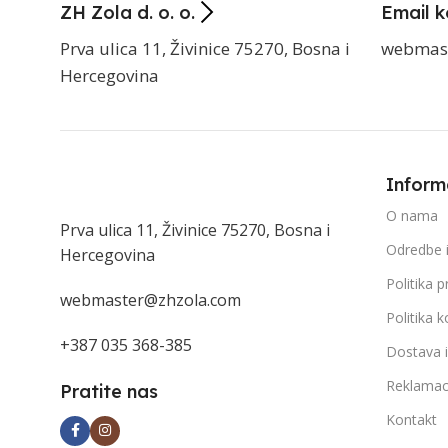
ZH Zola d. o. o.
Email k
Prva ulica 11, Živinice 75270, Bosna i
webmas
Hercegovina
Inform
O nama
Prva ulica 11, Živinice 75270, Bosna i
Odredbe i
Hercegovina
Politika p
webmaster@zhzola.com
Politika k
+387 035 368-385
Dostava 
Reklamac
Pratite nas
Kontakt