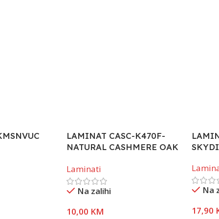
 KMSNVUC
LAMINAT CASC-K470F-
LAMIN
NATURAL CASHMERE OAK
SKYDI
8 mm
Lamina
Laminati
Na z
Na zalihi
17,90
10,00
KM