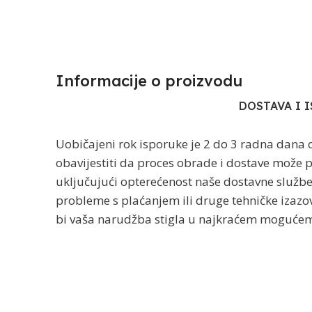
Informacije o proizvodu​
DOSTAVA I 
Uobičajeni rok isporuke je 2 do 3 radna dana 
obavijestiti da proces obrade i dostave može po
uključujući opterećenost naše dostavne služb
probleme s plaćanjem ili druge tehničke izazov
bi vaša narudžba stigla u najkraćem mogućem