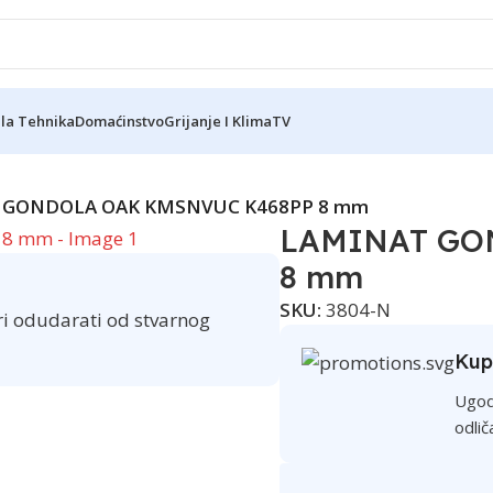
ela Tehnika
Domaćinstvo
Grijanje I Klima
TV
Reklama
 GONDOLA OAK KMSNVUC K468PP 8 mm
LAMINAT GO
8 mm
SKU:
3804-N
ri odudarati od stvarnog
Kup
Ugod
odlič