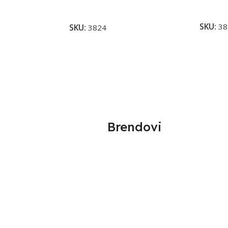
Pročita
Pročitaj Više
SKU:
38
SKU:
3824
Brendovi