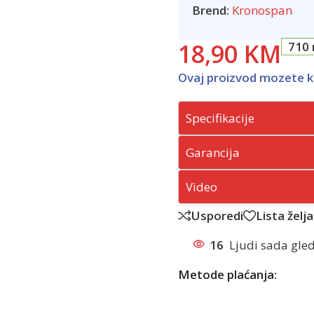
Brend:
Kronospan
18,90
KM
710 
Ovaj proizvod mozete k
Specifikacije
Garancija
Video
Usporedi
Lista želja
16
Ljudi sada gled
Metode plaćanja: