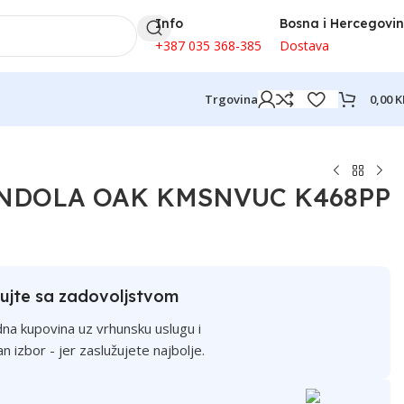
Info
Bosna i Hercegovi
+387 035 368-385
Dostava
0,00
K
Trgovina
NDOLA OAK KMSNVUC K468PP
ujte sa zadovoljstvom
na kupovina uz vrhunsku uslugu i
an izbor - jer zaslužujete najbolje.