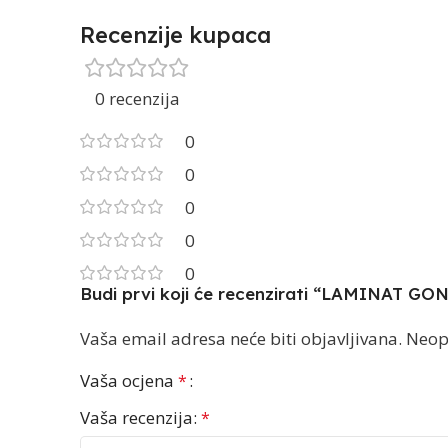
Recenzije kupaca
0 recenzija
0
0
0
0
0
Budi prvi koji će recenzirati “LAMINAT
Vaša email adresa neće biti objavljivana.
Neop
Vaša ocjena
*
Vaša recenzija:
*