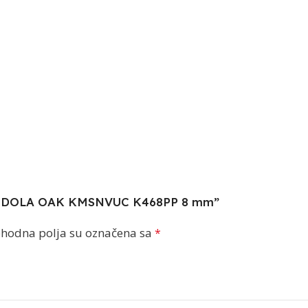
 GONDOLA OAK KMSNVUC K468PP 8 mm”
hodna polja su označena sa
*