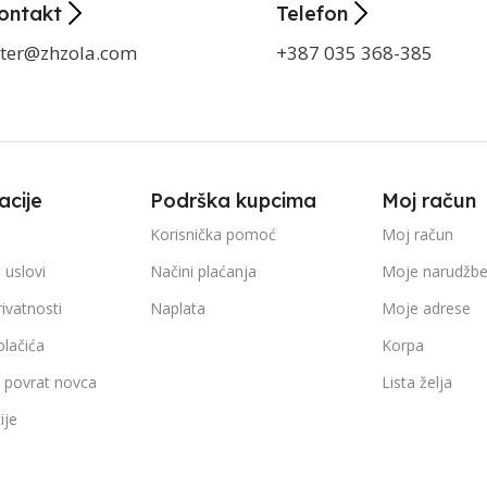
ontakt
Telefon
ter@zhzola.com
+387 035 368-385
acije
Podrška kupcima
Moj račun
Korisnička pomoć
Moj račun
 uslovi
Načini plaćanja
Moje narudžb
rivatnosti
Naplata
Moje adrese
olačića
Korpa
i povrat novca
Lista želja
ije