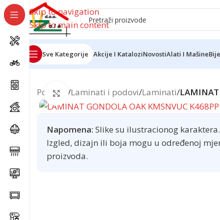
Skip to navigation
Skip to main content
Sve Kategorije
Akcije I Katalozi
Novosti
Alati I Mašine
Bij
Početna
/
Laminati i podovi
/
Laminati
/
LAMINAT
Click to enlarge
Napomena:
Slike su ilustracionog karaktera.
Izgled, dizajn ili boja mogu u određenoj mje
proizvoda.