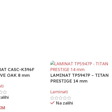
AT CASC-K396F
VE OAK 8 mm
LAMINAT TP5947P – TITAN
PRESTIGE 14 mm
ti
Laminati
alihi
Na zalihi
KM