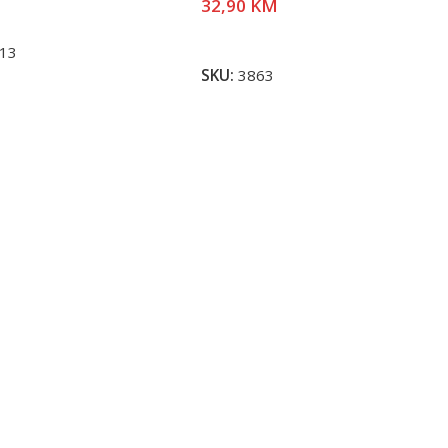
32,90
KM
j Više
Pročitaj Više
13
SKU:
3863