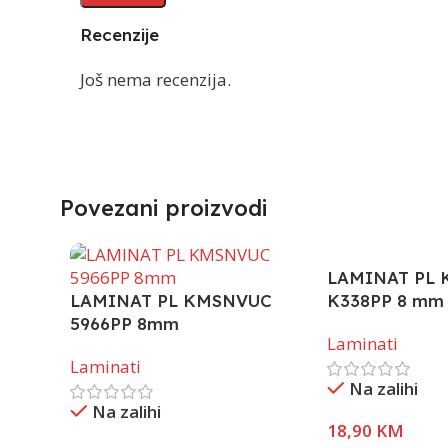
Recenzije
Još nema recenzija.
Povezani proizvodi
LAMINAT PL
LAMINAT PL KMSNVUC
K338PP 8 mm
5966PP 8mm
Laminati
Laminati
Na zalihi
Na zalihi
18,90
KM