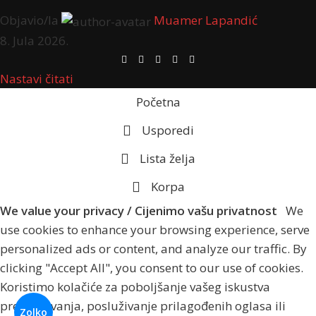
Objavio/la
Muamer Lapandić
8. Jula 2026.
Nastavi čitati
Početna
Usporedi
Lista želja
Korpa
We value your privacy / Cijenimo vašu privatnost
We
use cookies to enhance your browsing experience, serve
personalized ads or content, and analyze our traffic. By
clicking "Accept All", you consent to our use of cookies.
Koristimo kolačiće za poboljšanje vašeg iskustva
pregledavanja, posluživanje prilagođenih oglasa ili
Zolko