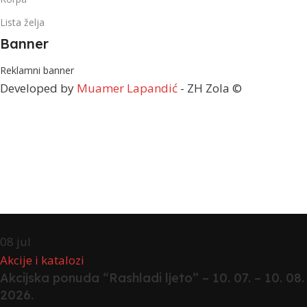
Lista želja
Banner
Reklamni banner
Developed by
Muamer Lapandić
- ZH Zola ©
08
jul
Akcije i katalozi
Akcijska ponuda “Rashladi ljeto” – 10. 07. – 10. 08.
2026.