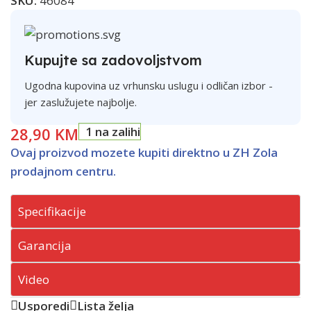
SKU:
46084
Kupujte sa zadovoljstvom
Ugodna kupovina uz vrhunsku uslugu i odličan izbor -
jer zaslužujete najbolje.
28,90
KM
1 na zalihi
Ovaj proizvod mozete kupiti direktno u ZH Zola
prodajnom centru.
Specifikacije
Garancija
Video
Usporedi
Lista želja