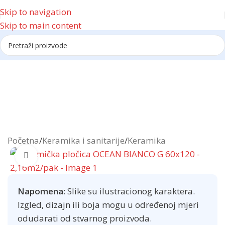
Skip to navigation
Skip to main content
Reklama
Početna
/
Keramika i sanitarije
/
Keramika
Click to enlarge
Napomena:
Slike su ilustracionog karaktera.
Izgled, dizajn ili boja mogu u određenoj mjeri
odudarati od stvarnog proizvoda.