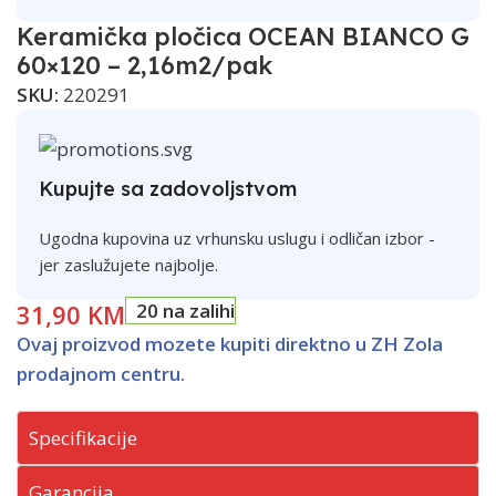
Keramička pločica OCEAN BIANCO G
60×120 – 2,16m2/pak
SKU:
220291
Kupujte sa zadovoljstvom
Ugodna kupovina uz vrhunsku uslugu i odličan izbor -
jer zaslužujete najbolje.
31,90
KM
20 na zalihi
Ovaj proizvod mozete kupiti direktno u ZH Zola
prodajnom centru.
Specifikacije
Garancija