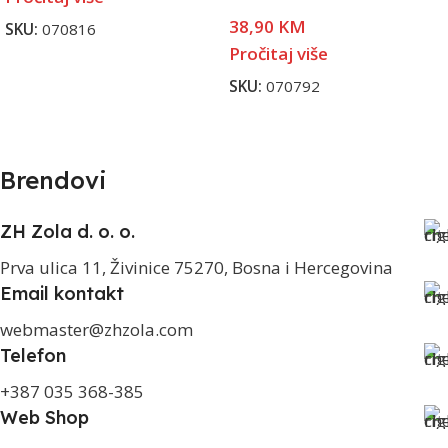
38,90
KM
SKU:
070816
Pročitaj više
SKU:
070792
Brendovi
ZH Zola d. o. o.
Prva ulica 11, Živinice 75270, Bosna i Hercegovina
Email kontakt
webmaster@zhzola.com
Telefon
+387 035 368-385
Web Shop