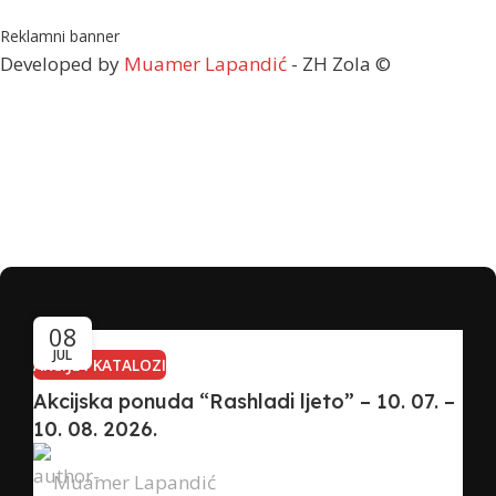
Reklamni banner
Developed by
Muamer Lapandić
- ZH Zola ©
08
JUL
AKCIJE I KATALOZI
Akcijska ponuda “Rashladi ljeto” – 10. 07. –
10. 08. 2026.
Muamer Lapandić