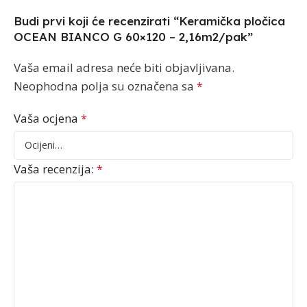
Budi prvi koji će recenzirati “Keramička pločica
OCEAN BIANCO G 60×120 – 2,16m2/pak”
Vaša email adresa neće biti objavljivana.
Neophodna polja su označena sa
*
Vaša ocjena
*
Vaša recenzija:
*