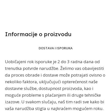
Informacije o proizvodu​
DOSTAVA I ISPORUKA
Uobičajeni rok isporuke je 2 do 3 radna dana od
trenutka potvrde narudžbe. Želimo vas obavijestiti
da proces obrade i dostave može potrajati ovisno o
nekoliko faktora, uključujući opterećenost naše
dostavne službe, dostupnost proizvoda, kao i
moguće probleme s plaćanjem ili druge tehničke
izazove. U svakom slučaju, naš tim radi sve kako bi
vaša narudžba stigla u najkraćem mogućem roku.