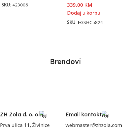
339,00
KM
SKU:
423006
Dodaj u korpu
SKU:
FGSHC5824
Brendovi
ZH Zola d. o. o.
Email kontakt
Prva ulica 11, Živinice
webmaster@zhzola.com