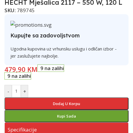
HECHT Mješalica 2117 – 550 W, 120 L
SKU:
789745
Kupujte sa zadovoljstvom
Ugodna kupovina uz vrhunsku uslugu i odličan izbor -
jer zaslužujete najbolje.
479,90
KM
9 na zalihi
9 na zalihi
-
+
Dodaj U Korpu
Kupi Sada
Specifikacije