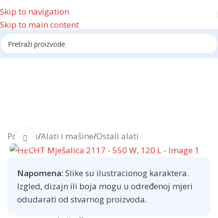
Skip to navigation
Skip to main content
Reklama
Početna
/
Alati i mašine
/
Ostali alati
Click to enlarge
Napomena:
Slike su ilustracionog karaktera.
Izgled, dizajn ili boja mogu u određenoj mjeri
odudarati od stvarnog proizvoda.