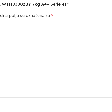
CA WTH83002BY 7kg A++ Serie 4I”
dna polja su označena sa
*