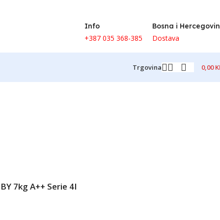
Info
Bosna i Hercegovi
+387 035 368-385
Dostava
0,00
K
Trgovina
 7kg A++ Serie 4I