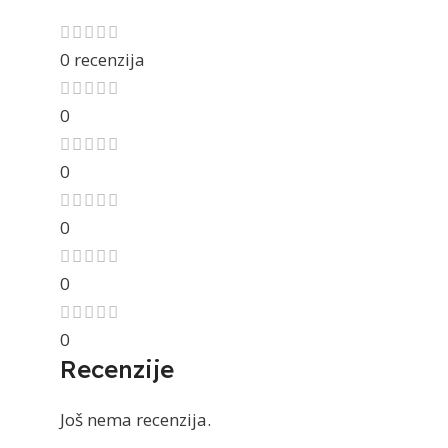
0 recenzija
0
0
0
0
0
Recenzije
Još nema recenzija.