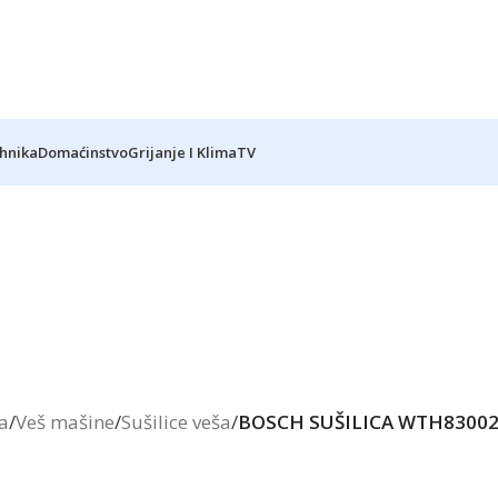
ehnika
Domaćinstvo
Grijanje I Klima
TV
a
/
Veš mašine
/
Sušilice veša
/
BOSCH SUŠILICA WTH83002BY