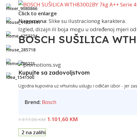
Click to enlarge
Napomena:
Slike su ilustracionog karaktera.
Izgled, dizajn ili boja mogu u određenoj mjeri o
BOSCH SUŠILICA WTH8
Kupujte sa zadovoljstvom
Ugodna kupovina uz vrhunsku uslugu i odličan izbor - jer zas
Brend:
Bosch
1.101,60
KM
1.377,00
KM
2 na zalihi