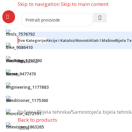
Skip to navigation
Skip to main content
Sve Kategorije
Akcije I Katalozi
Novosti
Alati I Mašine
Bijela T
Reklama
Početna
/
Bijela tehnika
/
Samostojeća bijela tehnik
Back to products
-20%