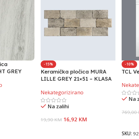
ica
-15%
-10%
HT GREY
Keramička pločica MURA
TCL V
lasa
LILLE GREY 21×51 – KLASA
Nekate
o
1
Nekategorizirano
Na z
Na zalihi
769,00
16,92
KM
19,90
KM
Dodaj 
Pročitaj Više
SKU:
92