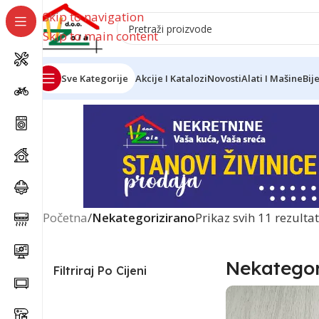
Skip to navigation
Skip to main content
Sve Kategorije
Akcije I Katalozi
Novosti
Alati I Mašine
Bij
Reklama
Početna
/
Nekategorizirano
Prikaz svih 11 rezulta
Nekategor
Filtriraj Po Cijeni