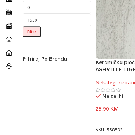
Filter
Filtriraj Po Brendu
Keramička ploč
ASHVILLE LIG
29,7X59,8 – 1 k
Nekategoriziran
Na zalihi
25,90
KM
Pročitaj Više
SKU:
558593