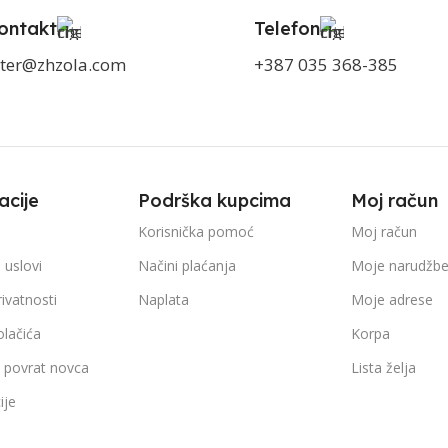
ontakt
Telefon
ter@zhzola.com
+387 035 368-385
acije
Podrška kupcima
Moj račun
Korisnička pomoć
Moj račun
 uslovi
Načini plaćanja
Moje narudžb
rivatnosti
Naplata
Moje adrese
olačića
Korpa
i povrat novca
Lista želja
ije