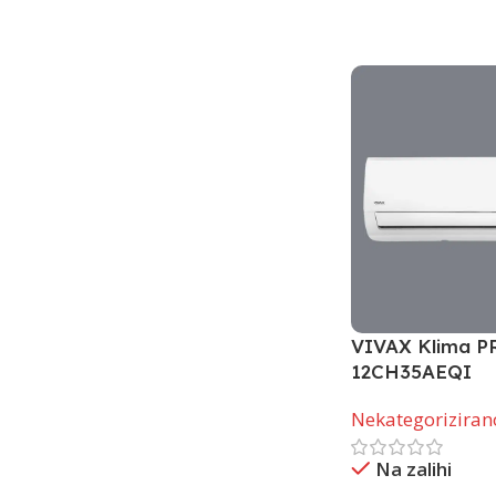
VIVAX Klima P
12CH35AEQI
Nekategoriziran
Na zalihi