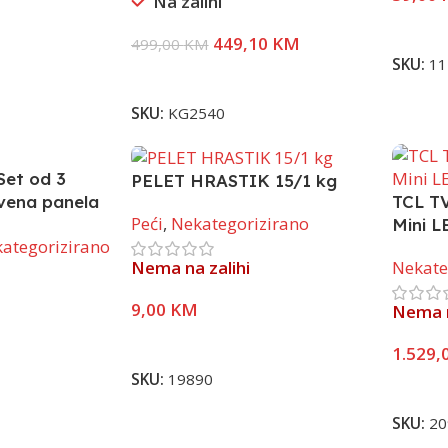
Na zalihi
Pročita
449,10
KM
499,00
KM
SKU:
11
Pročitaj Više
SKU:
KG2540
et od 3
PELET HRASTIK 15/1 kg
vena panela
TCL T
Peći
,
Nekategorizirano
va – Efekt
Mini L
ategorizirano
, crna
Nema na zalihi
Nekate
0 cm
9,00
KM
Nema n
Pročitaj Više
1.529,
SKU:
19890
Pročita
SKU:
20