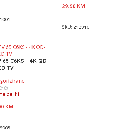
29,90
KM
j Više
Pročitaj Više
1001
SKU:
212910
V 65 C6KS – 4K QD-
ED TV
gorizirano
a zalihi
00
KM
j Više
9063