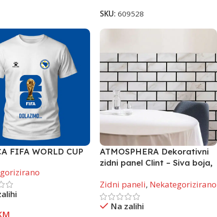
SKU:
609528
A FIFA WORLD CUP
ATMOSPHERA Dekorativni
zidni panel Clint – Siva boja,
gorizirano
61×69 cm
Zidni paneli
,
Nekategorizirano
alihi
Na zalihi
KM