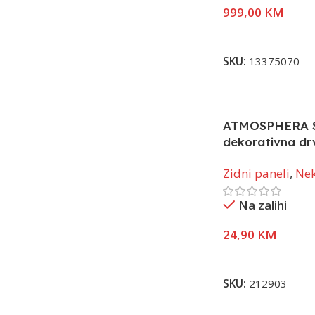
999,00
KM
Dodaj U Korpu
SKU:
13375070
ATMOSPHERA S
dekorativna dr
s letvicama Col
Zidni paneli
,
Nek
svijetlog hrasta
podloga, 30×3
Na zalihi
24,90
KM
Pročitaj Više
SKU:
212903