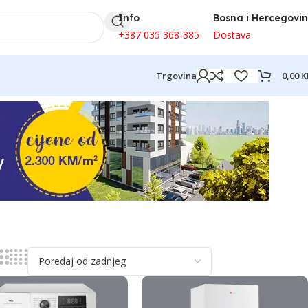
Info
Bosna i Hercegovi
+387 035 368-385
Dostava
0,00
K
Trgovina