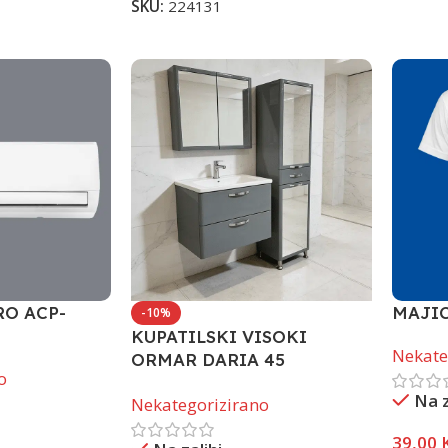
SKU:
224131
RO ACP-
MAJIC
-10%
KUPATILSKI VISOKI
Nekate
ORMAR DARIA 45
o
ANTRACITE GLOSSY
Na z
Nekategorizirano
39,00