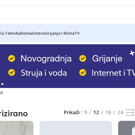
ela Tehnika
Domaćinstvo
Grijanje I Klima
TV
ta
izirano
Prikaži
9
12
18
24