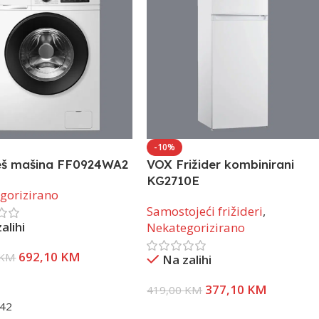
-10%
eš mašina FF0924WA2
VOX Frižider kombinirani
KG2710E
gorizirano
Samostojeći frižideri
,
alihi
Nekategorizirano
692,10
KM
KM
Na zalihi
U Korpu
377,10
KM
419,00
KM
42
Dodaj U Korpu