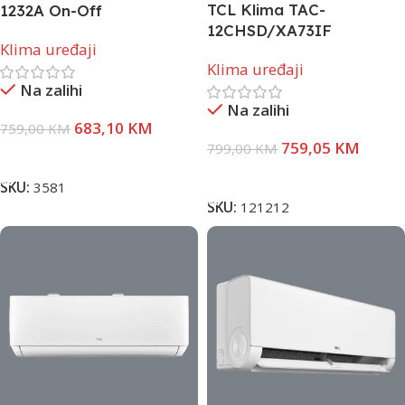
TCL Klima TAC-
1232A On-Off
12CHSD/XA73IF
Klima uređaji
Klima uređaji
Na zalihi
Na zalihi
683,10
KM
759,00
KM
759,05
KM
799,00
KM
Dodaj U Korpu
Pročitaj Više
SKU:
3581
SKU:
121212