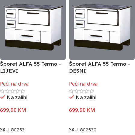
Šporet ALFA 55 Termo -
Šporet ALFA 55 Termo -
LIJEVI
DESNI
Peći na drva
Peći na drva
Na zalihi
Na zalihi
699,90
KM
699,90
KM
Pročitaj Više
Pročitaj Više
SKU:
802531
SKU:
802530