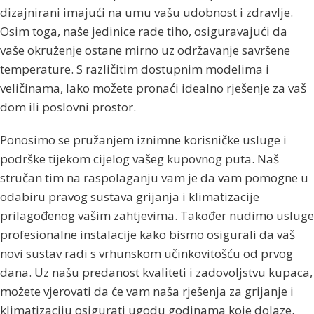
dizajnirani imajući na umu vašu udobnost i zdravlje.
Osim toga, naše jedinice rade tiho, osiguravajući da
vaše okruženje ostane mirno uz održavanje savršene
temperature. S različitim dostupnim modelima i
veličinama, lako možete pronaći idealno rješenje za vaš
dom ili poslovni prostor.
Ponosimo se pružanjem iznimne korisničke usluge i
podrške tijekom cijelog vašeg kupovnog puta. Naš
stručan tim na raspolaganju vam je da vam pomogne u
odabiru pravog sustava grijanja i klimatizacije
prilagođenog vašim zahtjevima. Također nudimo usluge
profesionalne instalacije kako bismo osigurali da vaš
novi sustav radi s vrhunskom učinkovitošću od prvog
dana. Uz našu predanost kvaliteti i zadovoljstvu kupaca,
možete vjerovati da će vam naša rješenja za grijanje i
klimatizaciju osigurati ugodu godinama koje dolaze.