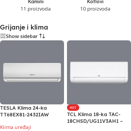
Kamini
Kotlovi
11 proizvoda
10 proizvoda
Grijanje i klima
Show sidebar
TESLA Klima 24-ka
HOT
TCL Klima 18-ka TAC-
TT68EX81-2432IAW
18CHSD/UG11V3AH1 –
Klima uređaji
INVERTER, WiFi