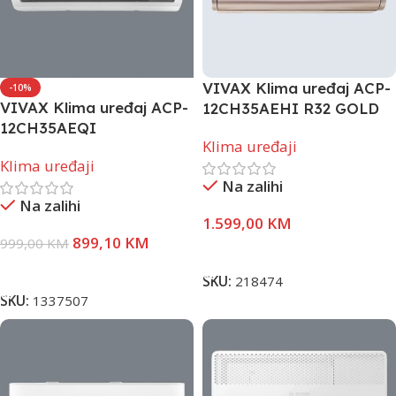
VIVAX Klima uređaj ACP-
-10%
VIVAX Klima uređaj ACP-
12CH35AEHI R32 GOLD
12CH35AEQI
Klima uređaji
Klima uređaji
Na zalihi
Na zalihi
1.599,00
KM
899,10
KM
999,00
KM
Dodaj U Korpu
Dodaj U Korpu
SKU:
218474
SKU:
1337507