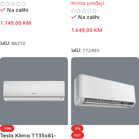
Klima uređaji
Na zalihi
Na zalihi
1.749,00
KM
1.649,00
KM
Dodaj U Korpu
Dodaj U Korpu
SKU:
86210
SKU:
772495
-10%
-5%
Tesla Klima TT35x81-
HOT