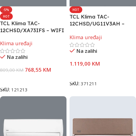
-5%
HOT
TCL Klima TAC-
HOT
TCL Klima TAC-
12CHSD/UG11V3AH –
12CHSD/XA73IFS – WIFI
BreezeIN2 grijač vanjske
Klima uređaji
jedinice, Wi-Fi
Klima uređaji
Na zalihi
Na zalihi
1.119,00
KM
768,55
KM
809,00
KM
Pročitaj Više
Dodaj U Korpu
SKU:
371211
SKU:
121213