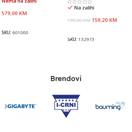
Nema na zalihi
Na zalihi
579,00
KM
159,20
KM
199,00
KM
Pročitaj Više
Dodaj U Korpu
SKU:
601000
SKU:
132973
Brendovi