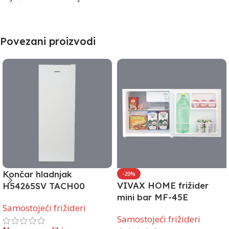
Povezani proizvodi
Končar hladnjak
-20%
VIVAX HOME frižider
H54265SV TACH00
mini bar MF-45E
Samostojeći frižideri
Samostojeći frižideri