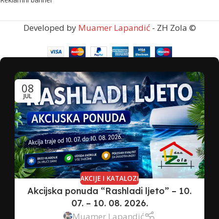
Developed by
Muamer Lapandić
- ZH Zola ©
08
JUL
AKCIJE I KATALOZI
Akcijska ponuda “Rashladi ljeto” – 10.
07. – 10. 08. 2026.
Muamer Lapandić