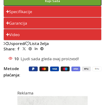
Kupi Sada
Specifikacije
Garancija
Video
Usporedi
Lista želja
Share:
10
Ljudi sada gleda ovaj proizvod!
Metode
plaćanja:
Reklama