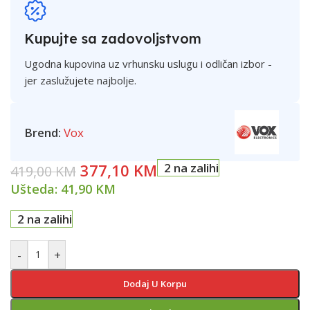
Kupujte sa zadovoljstvom
Ugodna kupovina uz vrhunsku uslugu i odličan izbor -
jer zaslužujete najbolje.
Brend:
Vox
377,10
KM
2 na zalihi
419,00
KM
Ušteda:
41,90
KM
2 na zalihi
-
+
Dodaj U Korpu