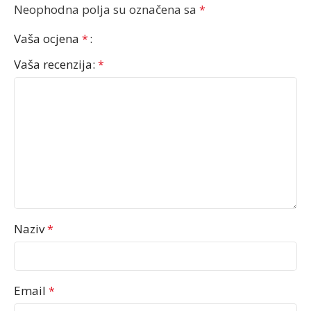
Neophodna polja su označena sa
*
Vaša ocjena
*
Vaša recenzija:
*
Naziv
*
Email
*