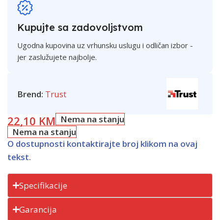
Kupujte sa zadovoljstvom
Ugodna kupovina uz vrhunsku uslugu i odličan izbor -
jer zaslužujete najbolje.
Brend:
Trust
22,10
KM
Nema na stanju
Nema na stanju
O dostupnosti kontaktirajte broj klikom na ovaj
tekst.
Specifikacije
Garancija