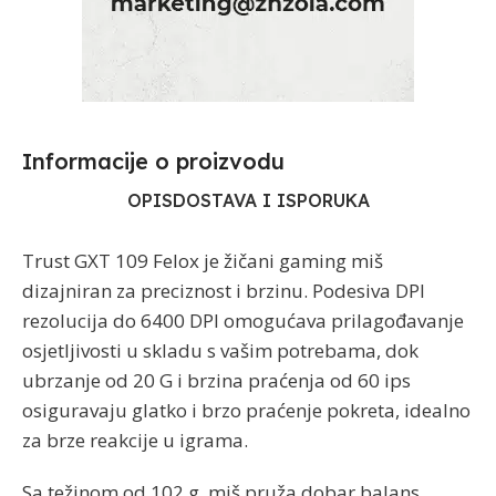
Informacije o proizvodu​
OPIS
DOSTAVA I ISPORUKA
Trust GXT 109 Felox je žičani gaming miš
dizajniran za preciznost i brzinu. Podesiva DPI
rezolucija do 6400 DPI omogućava prilagođavanje
osjetljivosti u skladu s vašim potrebama, dok
ubrzanje od 20 G i brzina praćenja od 60 ips
osiguravaju glatko i brzo praćenje pokreta, idealno
za brze reakcije u igrama.
Sa težinom od 102 g, miš pruža dobar balans