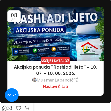
08
JUL
AKCIJE I KATALOZI
Akcijska ponuda “Rashladi ljeto” – 10.
07. – 10. 08. 2026.
Muamer Lapandić
Nastavi Čitati
Zolko