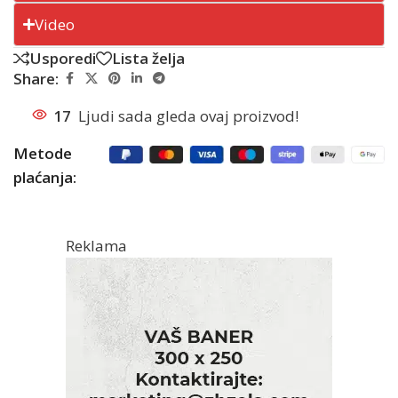
Video
Usporedi
Lista želja
Share:
17
Ljudi sada gleda ovaj proizvod!
Metode
plaćanja:
Reklama