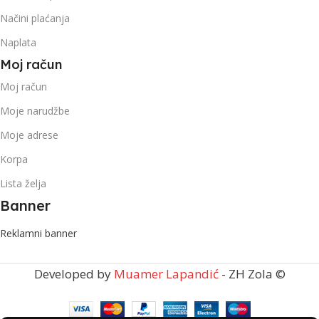
Načini plaćanja
Naplata
Moj račun
Moj račun
Moje narudžbe
Moje adrese
Korpa
Lista želja
Banner
Reklamni banner
Developed by
Muamer Lapandić
- ZH Zola ©