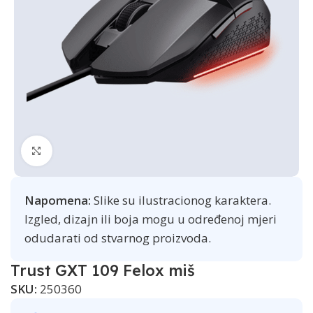
Click to enlarge
Napomena:
Slike su ilustracionog karaktera.
Izgled, dizajn ili boja mogu u određenoj mjeri
odudarati od stvarnog proizvoda.
Trust GXT 109 Felox miš
SKU:
250360