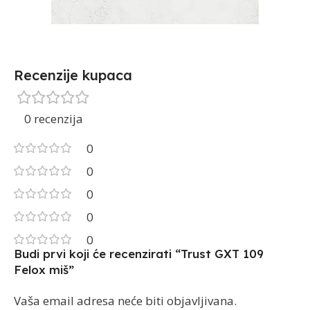
Recenzije kupaca
0 recenzija
0
0
0
0
0
Budi prvi koji će recenzirati “Trust GXT 109
Felox miš”
Vaša email adresa neće biti objavljivana.