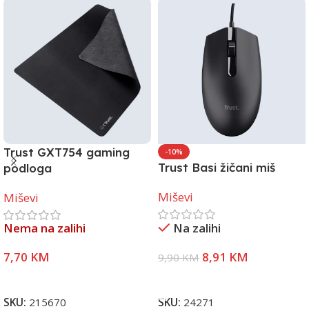
Trust GXT754 gaming
-10%
Trust Basi žičani miš
podloga
Miševi
Miševi
Nema na zalihi
Na zalihi
7,70
KM
8,91
KM
9,90
KM
Pročitaj Više
Dodaj U Korpu
SKU:
215670
SKU:
24271