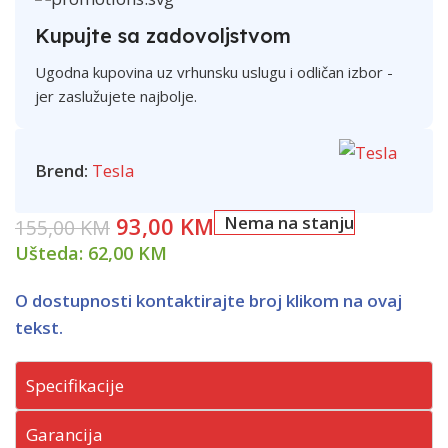
Kupujte sa zadovoljstvom
Ugodna kupovina uz vrhunsku uslugu i odličan izbor -
jer zaslužujete najbolje.
Brend:
Tesla
93,00
KM
Nema na stanju
155,00
KM
Ušteda:
62,00
KM
O dostupnosti kontaktirajte broj klikom na ovaj
tekst.
Specifikacije
Garancija