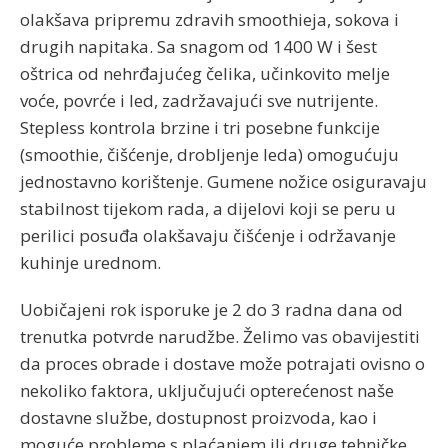
olakšava pripremu zdravih smoothieja, sokova i
drugih napitaka. Sa snagom od 1400 W i šest
oštrica od nehrđajućeg čelika, učinkovito melje
voće, povrće i led, zadržavajući sve nutrijente.
Stepless kontrola brzine i tri posebne funkcije
(smoothie, čišćenje, drobljenje leda) omogućuju
jednostavno korištenje. Gumene nožice osiguravaju
stabilnost tijekom rada, a dijelovi koji se peru u
perilici posuđa olakšavaju čišćenje i održavanje
kuhinje urednom.
Uobičajeni rok isporuke je 2 do 3 radna dana od
trenutka potvrde narudžbe. Želimo vas obavijestiti
da proces obrade i dostave može potrajati ovisno o
nekoliko faktora, uključujući opterećenost naše
dostavne službe, dostupnost proizvoda, kao i
moguće probleme s plaćanjem ili druge tehničke