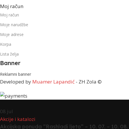
Moj račun
Moj račun
Moje narudžbe
Moje adrese
Korpa
Lista želja
Banner
Reklamni banner
Developed by
Muamer Lapandić
- ZH Zola ©
08
jul
Akcije i katalozi
Akcijska ponuda “Rashladi ljeto” – 10. 07. – 10. 08.