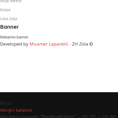
Moje adrese
Korpa
Lista želja
Banner
Reklamni banner
Developed by
Muamer Lapandić
- ZH Zola ©
08
jul
Akcije i katalozi
Akcijska ponuda “Rashladi ljeto” – 10. 07. – 10. 08.