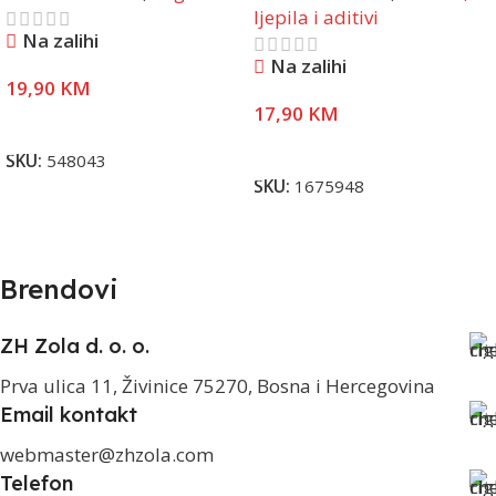
ljepila i aditivi
Na zalihi
Na zalihi
19,90
KM
17,90
KM
Pročitaj Više
Dodaj U Korpu
SKU:
548043
SKU:
1675948
Brendovi
ZH Zola d. o. o.
Prva ulica 11, Živinice 75270, Bosna i Hercegovina
Email kontakt
webmaster@zhzola.com
Telefon