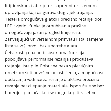
litij-ionskom baterijom s naprednim sistemom
upravljanja koji osigurava dug vijek trajanja.
Testera omogućava glatko i precizno rezanje, dok
LED svjetlo i funkcija otpuhivanja prašine
omogućavaju jasan pregled linije reza.
Zahvaljujući univerzalnom prihvatu lista, zamjena
lista se vrši brzo i bez upotrebe alata.
Četverostepena podesiva klatna funkcija
poboljšava performanse rezanja i produžava
trajanje lista pile. Robusna baza s plastičnim
umetkom štiti površine od oštećenja, a mogućnost
dodavanja vodilice za rezanje olakšava precizno
rezanje bez cijepanja materijala. Isporučuje se bez
baterije i punjača, koji se mogu kupiti zasebno.