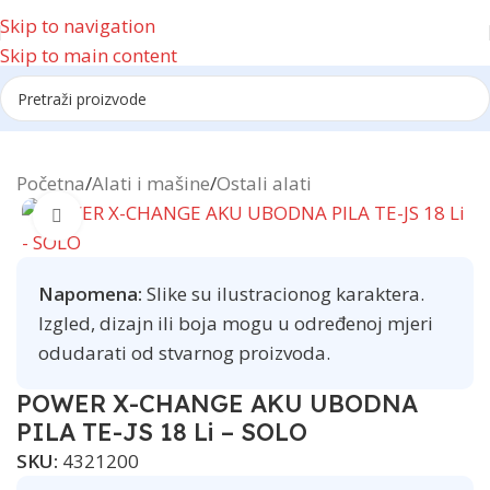
Skip to navigation
Skip to main content
Reklama
Početna
/
Alati i mašine
/
Ostali alati
Click to enlarge
Napomena:
Slike su ilustracionog karaktera.
Izgled, dizajn ili boja mogu u određenoj mjeri
odudarati od stvarnog proizvoda.
POWER X-CHANGE AKU UBODNA
PILA TE-JS 18 Li – SOLO
SKU:
4321200