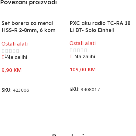
Povezani proizvodi
Set borera za metal
PXC aku radio TC-RA 18
HSS-R 2-8mm, 6 kom
Li BT- Solo Einhell
Einhell
Ostali alati
Ostali alati
Na zalihi
Na zalihi
109,00
KM
9,90
KM
Dodaj U Korpu
Dodaj U Korpu
SKU:
3408017
SKU:
423006