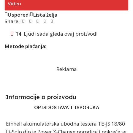
Video
Usporedi
Lista želja
Share:
14
Ljudi sada gleda ovaj proizvod!
Metode plaćanja:
Reklama
Informacije o proizvodu​
OPIS
DOSTAVA I ISPORUKA
Einhell akumulatorska ubodna testera TE-JS 18/80
Li-Solo dio je Power X-Change porodice i pokreće se