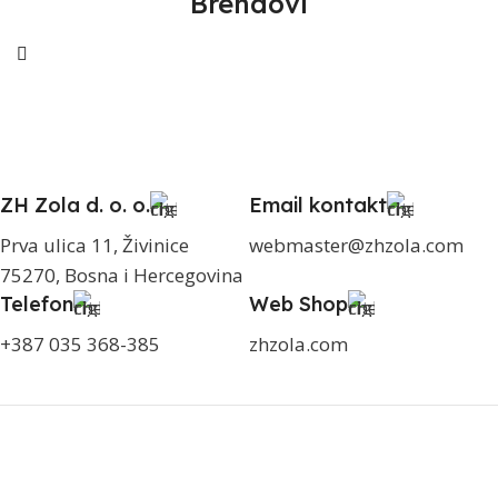
Brendovi
ZH Zola d. o. o.
Email kontakt
Prva ulica 11, Živinice
webmaster@zhzola.com
75270, Bosna i Hercegovina
Telefon
Web Shop
+387 035 368-385
zhzola.com