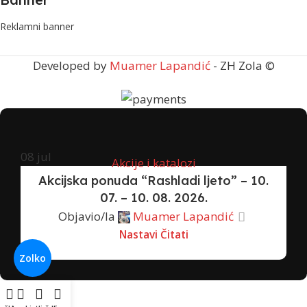
Reklamni banner
Developed by
Muamer Lapandić
- ZH Zola ©
08
jul
Akcije i katalozi
Akcijska ponuda “Rashladi ljeto” – 10.
07. – 10. 08. 2026.
Objavio/la
Muamer Lapandić
Nastavi Čitati
Zolko