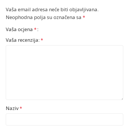
Vaša email adresa neće biti objavljivana.
Neophodna polja su označena sa
*
Vaša ocjena
*
Vaša recenzija:
*
Naziv
*