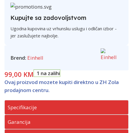
Kupujte sa zadovoljstvom
Ugodna kupovina uz vrhunsku uslugu i odličan izbor -
jer zaslužujete najbolje.
Brend:
Einhell
99,00
KM
1 na zalihi
Ovaj proizvod mozete kupiti direktno u ZH Zola
prodajnom centru.
Specifikacije
Garancija