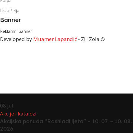
Korpa
Lista želja
Banner
Reklamni banner
Developed by
Muamer Lapandić
- ZH Zola ©
08
jul
Akcije i katalozi
Akcijska ponuda “Rashladi ljeto” – 10. 07. – 10. 08.
2026.