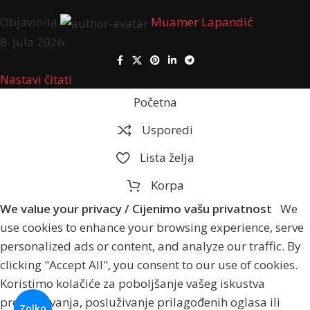
Objavio/la
Muamer Lapandić
8. Jula 2026.
Nastavi čitati
Početna
Usporedi
Lista želja
Korpa
We value your privacy / Cijenimo vašu privatnost
We
use cookies to enhance your browsing experience, serve
personalized ads or content, and analyze our traffic. By
clicking "Accept All", you consent to our use of cookies.
Koristimo kolačiće za poboljšanje vašeg iskustva
pregledavanja, posluživanje prilagođenih oglasa ili
Zolko