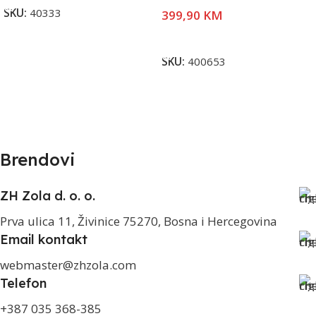
SKU:
40333
399,90
KM
Pročitaj Više
SKU:
400653
Brendovi
ZH Zola d. o. o.
Prva ulica 11, Živinice 75270, Bosna i Hercegovina
Email kontakt
webmaster@zhzola.com
Telefon
+387 035 368-385