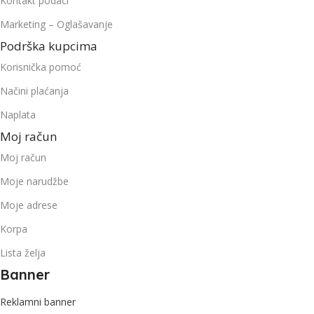
Kontakt podaci
Marketing – Oglašavanje
Podrška kupcima
Korisnička pomoć
Načini plaćanja
Naplata
Moj račun
Moj račun
Moje narudžbe
Moje adrese
Korpa
Lista želja
Banner
Reklamni banner