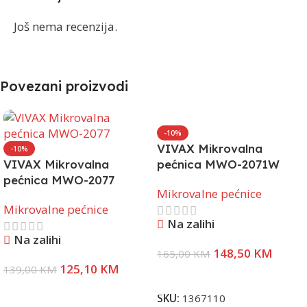
Još nema recenzija.
Povezani proizvodi
-10%
VIVAX Mikrovalna
-10%
VIVAX Mikrovalna
pećnica MWO-2071W
pećnica MWO-2077
Mikrovalne pećnice
Mikrovalne pećnice
Na zalihi
Na zalihi
148,50
KM
165,00
KM
125,10
KM
139,00
KM
Dodaj U Korpu
Dodaj U Korpu
SKU:
1367110