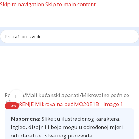
Skip to navigation
Skip to main content
Reklama
Početna
/
Mali kućanski aparati
/
Mikrovalne pećnice
Click to enlarge
-10%
Napomena:
Slike su ilustracionog karaktera.
Izgled, dizajn ili boja mogu u određenoj mjeri
odudarati od stvarnog proizvoda.