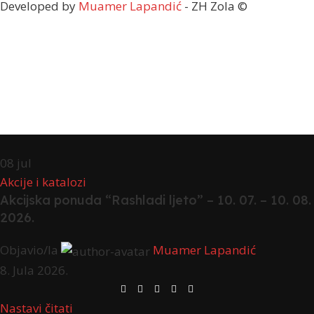
Developed by
Muamer Lapandić
- ZH Zola ©
08
jul
Akcije i katalozi
Akcijska ponuda “Rashladi ljeto” – 10. 07. – 10. 08.
2026.
Objavio/la
Muamer Lapandić
8. Jula 2026.
Nastavi čitati