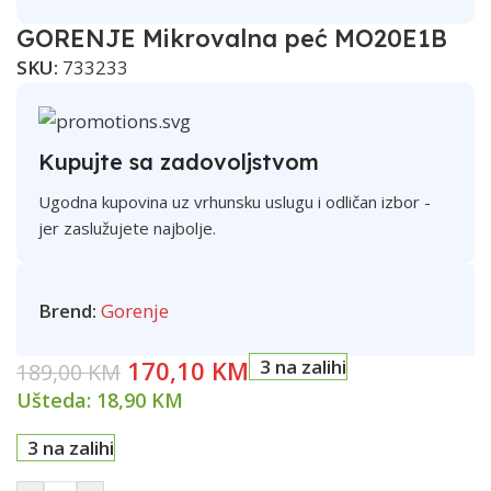
GORENJE Mikrovalna peć MO20E1B
SKU:
733233
Kupujte sa zadovoljstvom
Ugodna kupovina uz vrhunsku uslugu i odličan izbor -
jer zaslužujete najbolje.
Brend:
Gorenje
170,10
KM
3 na zalihi
189,00
KM
Ušteda:
18,90
KM
3 na zalihi