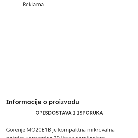
Reklama
Informacije o proizvodu​
OPIS
DOSTAVA I ISPORUKA
Gorenje MO20E1B je kompaktna mikrovalna
pećnica zapremine 20 litara namijenjena