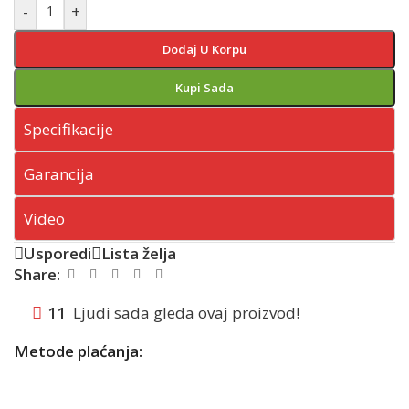
-
+
Dodaj U Korpu
Kupi Sada
Specifikacije
Garancija
Video
Usporedi
Lista želja
Share:
11
Ljudi sada gleda ovaj proizvod!
Metode plaćanja: