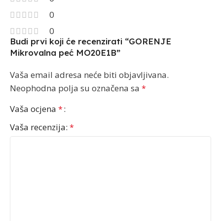
0
0
Budi prvi koji će recenzirati “GORENJE
Mikrovalna peć MO20E1B”
Vaša email adresa neće biti objavljivana.
Neophodna polja su označena sa
*
Vaša ocjena
*
Vaša recenzija:
*