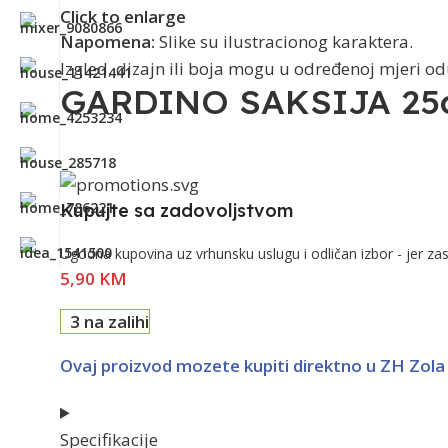
Click to enlarge
Napomena:
Slike su ilustracionog karaktera.
Izgled, dizajn ili boja mogu u određenoj mjeri o
GARDINO SAKSIJA 25
Kupujte sa zadovoljstvom
Ugodna kupovina uz vrhunsku uslugu i odličan izbor - jer zas
5,90
KM
3 na zalihi
Ovaj proizvod mozete kupiti direktno u ZH Zol
Specifikacije