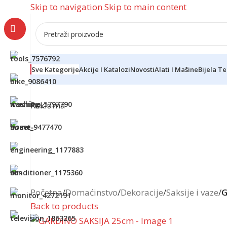
Skip to navigation
Skip to main content
Sve Kategorije
Akcije I Katalozi
Novosti
Alati I Mašine
Bijela T
Reklama
Početna
/
Domaćinstvo
/
Dekoracije
/
Saksije i vaze
/
G
Back to products