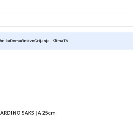
ehnika
Domaćinstvo
Grijanje I Klima
TV
ARDINO SAKSIJA 25cm