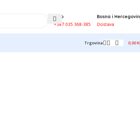
Info
Bosna i Hercegovi
+387 035 368-385
Dostava
0,00
K
Trgovina