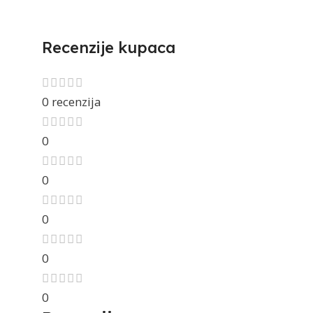
Recenzije kupaca
0 recenzija
0
0
0
0
0