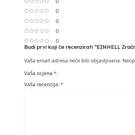
0
0
0
0
0
Budi prvi koji će recenzirati “EINHELL Zra
Vaša email adresa neće biti objavljivana.
Neop
Vaša ocjena
*
Vaša recenzija:
*