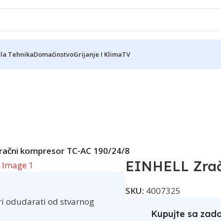
ela Tehnika
Domaćinstvo
Grijanje I Klima
TV
ačni kompresor TC-AC 190/24/8
EINHELL Zrač
SKU:
4007325
ri odudarati od stvarnog
Kupujte sa zad