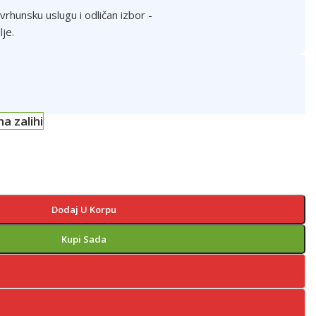
rhunsku uslugu i odličan izbor -
lje.
na zalihi
Dodaj U Korpu
Kupi Sada