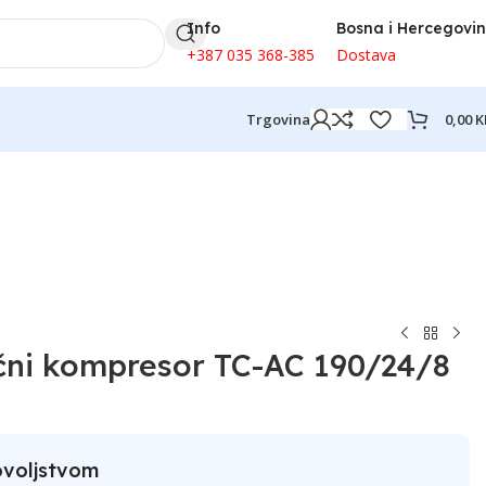
Info
Bosna i Hercegovi
+387 035 368-385
Dostava
0,00
K
Trgovina
ni kompresor TC-AC 190/24/8
ovoljstvom