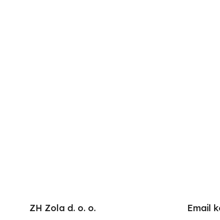
ZH Zola d. o. o.
Email k