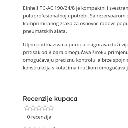
Einhell TC-AC 190/24/8 je kompaktni i svestra
poluprofesionalnoj upotrebi. Sa rezervoarom o
komprimiranog zraka za osnovne radove popu
pneumatskih alata.
Uljno podmazivana pumpa osigurava duži vije
pritisak od 8 bara omogućava široku primjenu
omogućavaju preciznu kontrolu, a brze spojnice
konstrukcija s kotačima i ručkom omogućava 
Recenzije kupaca
0 recenzija