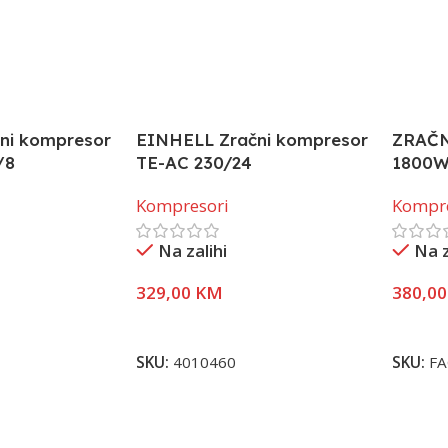
ni kompresor
EINHELL Zračni kompresor
ZRAČ
/8
TE-AC 230/24
1800W
Kompresori
Kompr
Na zalihi
Na z
329,00
KM
380,0
Dodaj U Korpu
Dodaj 
SKU:
4010460
SKU:
FA