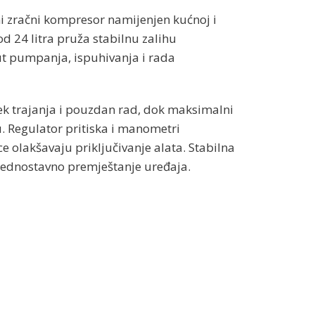
ni zračni kompresor namijenjen kućnoj i
d 24 litra pruža stabilnu zalihu
t pumpanja, ispuhivanja i rada
k trajanja i pouzdan rad, dok maksimalni
. Regulator pritiska i manometri
 olakšavaju priključivanje alata. Stabilna
jednostavno premještanje uređaja.