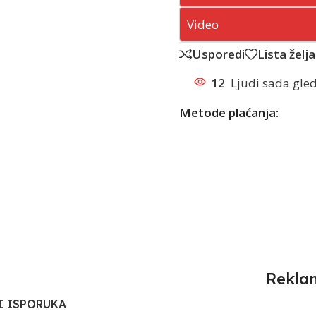
Video
Usporedi
Lista želja
12
Ljudi sada gled
Metode plaćanja:
Rekla
I ISPORUKA