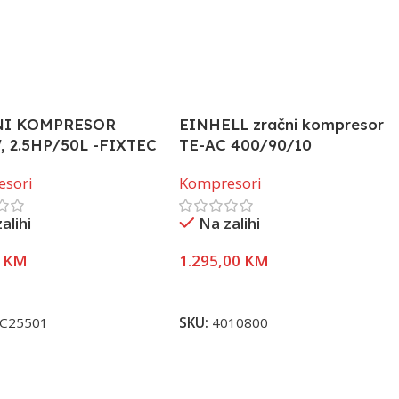
NI KOMPRESOR
EINHELL zračni kompresor
, 2.5HP/50L -FIXTEC
TE-AC 400/90/10
esori
Kompresori
alihi
Na zalihi
0
KM
1.295,00
KM
U Korpu
Dodaj U Korpu
C25501
SKU:
4010800