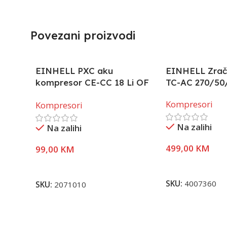
Povezani proizvodi
EINHELL PXC aku
EINHELL Zrač
kompresor CE-CC 18 Li OF
TC-AC 270/50
Solo
Kompresori
Kompresori
Na zalihi
Na zalihi
499,00
KM
99,00
KM
Dodaj U Korpu
Dodaj U Korpu
SKU:
4007360
SKU:
2071010