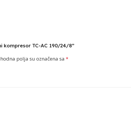
čni kompresor TC-AC 190/24/8”
hodna polja su označena sa
*