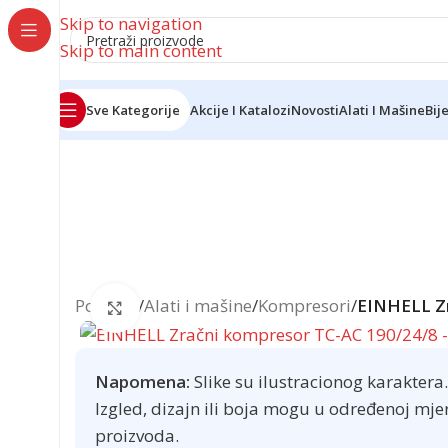
Skip to navigation
Skip to main content
Sve Kategorije
Akcije I Katalozi
Novosti
Alati I Mašine
Bij
Reklama
Početna
/
Alati i mašine
/
Kompresori
/
EINHELL Zr
Click to enlarge
Napomena:
Slike su ilustracionog karaktera.
Izgled, dizajn ili boja mogu u određenoj mje
proizvoda.