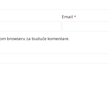
Email
*
ovom browseru za buduće komentare.