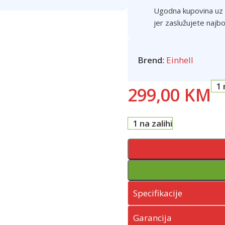
Ugodna kupovina uz v
jer zaslužujete najbo
Brend:
Einhell
1 
299,00
KM
1 na zalihi
Specifikacije
Garancija