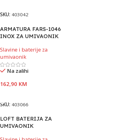
Pročitaj Više
SKU:
403042
ARMATURA FARS-1046
INOX ZA UMIVAONIK
Slavine i baterije za
umivaonik
Na zalihi
162,90
KM
Dodaj U Korpu
SKU:
403066
LOFT BATERIJA ZA
UMIVAONIK
Slavine i baterije za