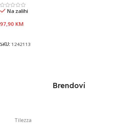
Na zalihi
97,90
KM
Dodaj U Korpu
SKU:
1242113
Brendovi
Tilezza