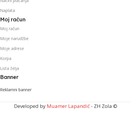
Načini plaćanja
Naplata
Moj račun
Moj račun
Moje narudžbe
Moje adrese
Korpa
Lista želja
Banner
Reklamni banner
Developed by
Muamer Lapandić
- ZH Zola ©