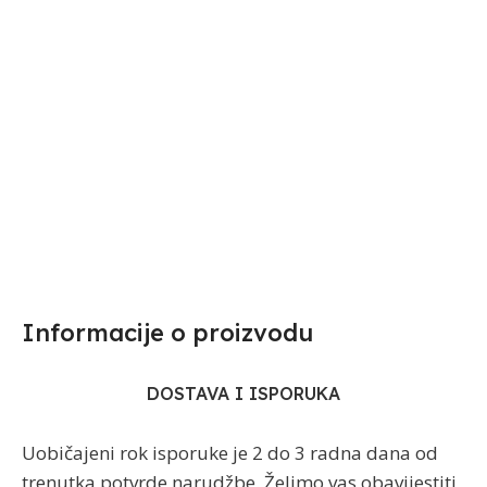
Informacije o proizvodu​
DOSTAVA I ISPORUKA
Uobičajeni rok isporuke je 2 do 3 radna dana od
trenutka potvrde narudžbe. Želimo vas obavijestiti