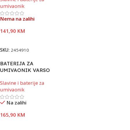
umivaonik
Nema na zalihi
141,90
KM
Pročitaj Više
SKU:
2454910
BATERIJA ZA
UMIVAONIK VARSO
BLACK VISOKA
Slavine i baterije za
umivaonik
Na zalihi
165,90
KM
Dodaj U Korpu