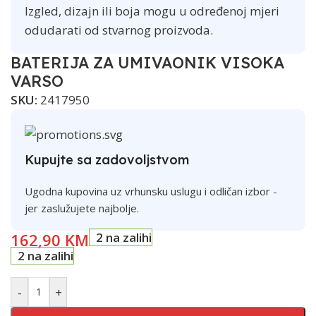
Izgled, dizajn ili boja mogu u određenoj mjeri
odudarati od stvarnog proizvoda.
BATERIJA ZA UMIVAONIK VISOKA
VARSO
SKU:
2417950
Kupujte sa zadovoljstvom
Ugodna kupovina uz vrhunsku uslugu i odličan izbor -
jer zaslužujete najbolje.
162,90
KM
2 na zalihi
2 na zalihi
-
+