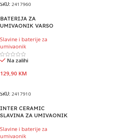
SKU:
2417960
BATERIJA ZA
UMIVAONIK VARSO
BLACK
Slavine i baterije za
umivaonik
Na zalihi
129,90
KM
Dodaj U Korpu
SKU:
2417910
INTER CERAMIC
SLAVINA ZA UMIVAONIK
ALISADO +SET ZA
Slavine i baterije za
UGRADNJU MAT CRNA
umivaonik