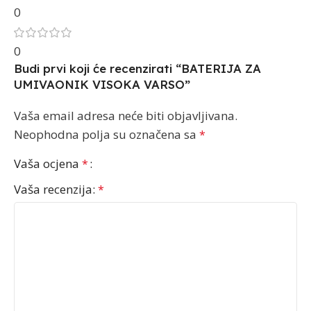
0
0
Budi prvi koji će recenzirati “BATERIJA ZA
UMIVAONIK VISOKA VARSO”
Vaša email adresa neće biti objavljivana.
Neophodna polja su označena sa
*
Vaša ocjena
*
Vaša recenzija:
*