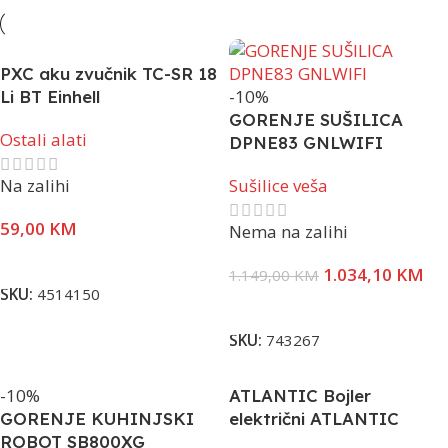
PXC aku zvučnik TC-SR 18
-10%
Li BT Einhell
GORENJE SUŠILICA
Ostali alati
DPNE83 GNLWIFI
Na zalihi
Sušilice veša
59,00
KM
Nema na zalihi
Dodaj U Korpu
1.034,10
KM
1.149,00
KM
SKU:
4514150
Pročitaj Više
SKU:
743267
-10%
ATLANTIC Bojler
GORENJE KUHINJSKI
električni ATLANTIC
ROBOT SB800XG
VERTIGO – Wi-Fi, 50 L,