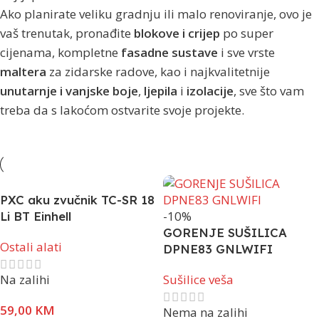
Ako planirate veliku gradnju ili malo renoviranje, ovo je
vaš trenutak, pronađite
blokove i crijep
po super
cijenama, kompletne
fasadne sustave
i sve vrste
maltera
za zidarske radove, kao i najkvalitetnije
unutarnje i vanjske boje
,
ljepila
i
izolacije
, sve što vam
treba da s lakoćom ostvarite svoje projekte.
PXC aku zvučnik TC-SR 18
-10%
Li BT Einhell
GORENJE SUŠILICA
Ostali alati
DPNE83 GNLWIFI
Na zalihi
Sušilice veša
59,00
KM
Nema na zalihi