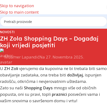
Skip to navigation
Skip to main content
NOVOSTI
ZH Zola Shopping Days – Događaj
koji vrijedi posjetiti
Muamer Lapandić
Na 27. Novembra 2025.
U
ZH Zoli
vjerujemo da kupovina ne bi trebala biti samo
obavljanje zadataka, ona treba biti
doživljaj
, ispunjen
radošću, otkrićima i nevjerovatnim uštedama.
Zato su naši
Shopping Days
mnogo više od običnih
popusta, oni su pravi, topli
praznici
posvećeni vama i
vašim snovima o savršenom domu i vrtu!