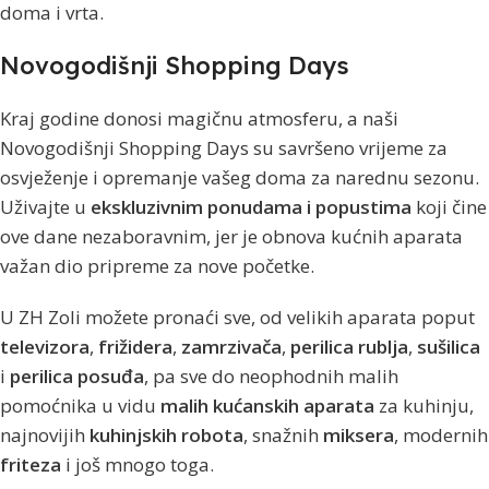
doma i vrta.
Novogodišnji Shopping Days
Kraj godine donosi magičnu atmosferu, a naši
Novogodišnji Shopping Days su savršeno vrijeme za
osvježenje i opremanje vašeg doma za narednu sezonu.
Uživajte u
ekskluzivnim ponudama i popustima
koji čine
ove dane nezaboravnim, jer je obnova kućnih aparata
važan dio pripreme za nove početke.
U ZH Zoli možete pronaći sve, od velikih aparata poput
televizora
,
frižidera
,
zamrzivača
,
perilica rublja
,
sušilica
i
perilica posuđa
, pa sve do neophodnih malih
pomoćnika u vidu
malih kućanskih aparata
za kuhinju,
najnovijih
kuhinjskih robota
, snažnih
miksera
, modernih
friteza
i još mnogo toga.