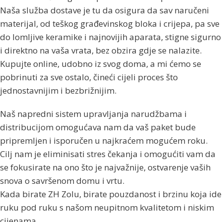
Naša služba dostave je tu da osigura da sav naručeni
materijal, od teškog građevinskog bloka i crijepa, pa sve
do lomljive keramike i najnovijih aparata, stigne sigurno
i direktno na vaša vrata, bez obzira gdje se nalazite.
Kupujte online, udobno iz svog doma, a mi ćemo se
pobrinuti za sve ostalo, čineći cijeli proces što
jednostavnijim i bezbrižnijim.
Naš napredni sistem upravljanja narudžbama i
distribucijom omogućava nam da vaš paket bude
pripremljen i isporučen u najkraćem mogućem roku.
Cilj nam je eliminisati stres čekanja i omogućiti vam da
se fokusirate na ono što je najvažnije, ostvarenje vaših
snova o savršenom domu i vrtu.
Kada birate ZH Zolu, birate pouzdanost i brzinu koja ide
ruku pod ruku s našom neupitnom kvalitetom i niskim
cijenama.