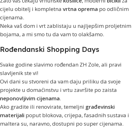
Zato vas čekaju vrhunske
kosilice
, moderni
bicikli
za
cijelu obitelj i kompletna
vrtna oprema
po odličnim
cijenama.
Neka vaš dom i vrt zablistaju u najljepšim proljetnim
bojama, a mi smo tu da vam to olakšamo.
Rođendanski Shopping Days
Svake godine slavimo rođendan ZH Zole, ali pravi
slavljenik ste vi!
Ovi dani su stvoreni da vam daju priliku da svoje
projekte u domaćinstvu i vrtu završite po zaista
neponovljivim cijenama
.
Ako gradite ili renovirate, temeljni
građevinski
materijali
poput blokova, crijepa, fasadnih sustava i
maltera su, naravno, dostupni po super cijenama.