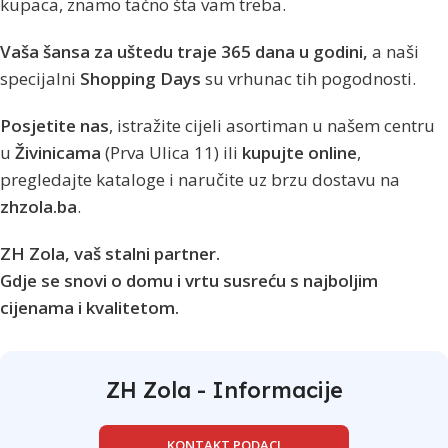
kupaca, znamo tačno šta vam treba.
Vaša šansa za uštedu traje 365 dana u godini,
a naši
specijalni
Shopping Days
su vrhunac tih pogodnosti.
Posjetite nas
, istražite cijeli asortiman u našem centru
u
Živinicama
(Prva Ulica 11) ili
kupujte online
,
pregledajte kataloge i naručite uz brzu dostavu na
zhzola.ba
.
ZH Zola, vaš stalni partner.
Gdje se snovi o domu i vrtu susreću s najboljim
cijenama i kvalitetom.
ZH Zola - Informacije
KONTAKT PODACI