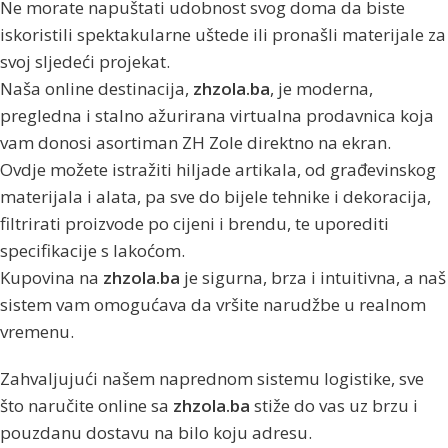
Ne morate napuštati udobnost svog doma da biste
iskoristili spektakularne uštede ili pronašli materijale za
svoj sljedeći projekat.
Naša online destinacija,
zhzola.ba
, je moderna,
pregledna i stalno ažurirana virtualna prodavnica koja
vam donosi asortiman ZH Zole direktno na ekran.
Ovdje možete istražiti hiljade artikala, od građevinskog
materijala i alata, pa sve do bijele tehnike i dekoracija,
filtrirati proizvode po cijeni i brendu, te uporediti
specifikacije s lakoćom.
Kupovina na
zhzola.ba
je sigurna, brza i intuitivna, a naš
sistem vam omogućava da vršite narudžbe u realnom
vremenu.
Zahvaljujući našem naprednom sistemu logistike, sve
što naručite online sa
zhzola.ba
stiže do vas uz brzu i
pouzdanu dostavu na bilo koju adresu.