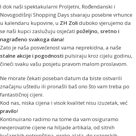
I dok naši spektakularni Proljetni, Rođendanski i
Novogodišnji Shopping Days stvaraju posebne vrhunce
u kalendaru kupovine, u
ZH Zoli
duboko vjerujemo da
se naši kupci zaslužuju osjećati
poželjno, sretno i
nagrađeno svakoga dana
!
Zato je naša posvećenost vama neprekidna, a naše
stalne akcije i pogodnosti
pulsiraju kroz cijelu godinu,
čineći svaku vašu posjetu pravom malom proslavom.
Ne morate čekati poseban datum da biste ostvarili
značajnu uštedu ili pronašli baš ono što vam treba po
fantastičnoj cijeni.
Kod nas, niska cijena i visok kvalitet nisu izuzetak, već
pravilo
!
Kontinuirano radimo na tome da vam osiguramo
nevjerovatne cijene na hiljade artikala, od sitnih
kućanskih potrepština, preko alata, do sezonskih