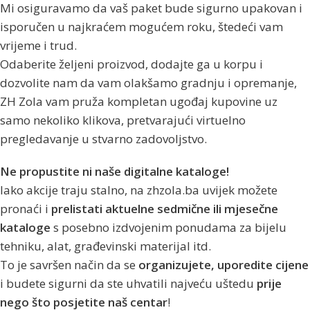
Mi osiguravamo da vaš paket bude sigurno upakovan i
isporučen u najkraćem mogućem roku, štedeći vam
vrijeme i trud.
Odaberite željeni proizvod, dodajte ga u korpu i
dozvolite nam da vam olakšamo gradnju i opremanje,
ZH Zola vam pruža kompletan ugođaj kupovine uz
samo nekoliko klikova, pretvarajući virtuelno
pregledavanje u stvarno zadovoljstvo.
Ne propustite ni naše digitalne kataloge!
Iako akcije traju stalno, na zhzola.ba uvijek možete
pronaći i
prelistati aktuelne sedmične ili mjesečne
kataloge
s posebno izdvojenim ponudama za bijelu
tehniku, alat, građevinski materijal itd.
To je savršen način da se
organizujete, uporedite cijene
i budete sigurni da ste uhvatili najveću uštedu
prije
nego što posjetite naš centar
!