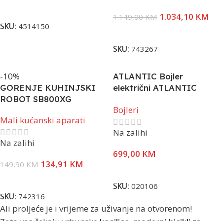
Dodaj U Korpu
1.034,10
KM
1.149,00
KM
SKU:
4514150
Pročitaj Više
SKU:
743267
-10%
ATLANTIC Bojler
GORENJE KUHINJSKI
električni ATLANTIC
ROBOT SB800XG
VERTIGO – Wi-Fi, 50 L,
Bojleri
2,25 K, SUHI GRIJAČ
Mali kućanski aparati
VERT/HOR
Na zalihi
Na zalihi
699,00
KM
134,91
KM
149,90
KM
Pročitaj Više
Dodaj U Korpu
SKU:
020106
SKU:
742316
Ali proljeće je i vrijeme za uživanje na otvorenom!