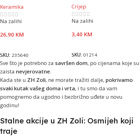
klasa
Crijep
Keramika
Na zalihi
Na zalihi
3,40
KM
26,90
KM
Pročitaj Više
Pročitaj Više
SKU:
01214
SKU:
235640
Sve što je potrebno za
savršen dom
, po cijenama koje su
zaista
nevjerovatne
.
Kada ste u
ZH Zoli
, ne morate tražiti dalje,
pokrivamo
svaki kutak vašeg doma i vrta
, i tu smo da vam
pomognemo da ugodno i bezbrižno uđete u novu
godinu!
Stalne akcije u ZH Zoli: Osmijeh koji
traje