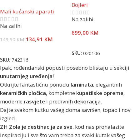
Bojleri
2,25 K, SUHI GRIJAČ
Mali kućanski aparati
VERT/HOR
Na zalihi
Na zalihi
699,00
KM
134,91
KM
149,90
KM
Pročitaj Više
Dodaj U Korpu
SKU:
020106
SKU:
742316
Ipak, rođendanski popusti posebno blistaju u sekciji
unutarnjeg uređenja
!
Otkrijte fantastičnu ponudu
laminata
, elegantnih
keramičkih pločica
, kompletne
kupatilske opreme
,
moderne
rasvjete
i predivnih
dekoracija
.
Dajte svakom kutku vašeg doma savršen, topao i nov
izgled.
ZH Zola je destinacija za sve
, kod nas pronalazite
inspiraciju i sve što vam treba za svaki kutak vašeg