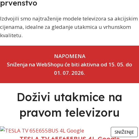
prvenstvo
Izdvojili smo najtraženije modele televizora sa akcijskim
cijenama, idealne za gledanje utakmica u vrhunskom
kvalitetu.
NAPOMENA
Sniženja na WebShopu će biti aktivna od 15. 05. do
01. 07. 2026.
Doživi utakmice na
pravom televizoru
SNIŽENJE
TESLA TV 65E655BUS 4L Google