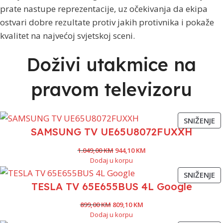
prate nastupe reprezentacije, uz očekivanja da ekipa
ostvari dobre rezultate protiv jakih protivnika i pokaže
kvalitet na najvećoj svjetskoj sceni.
Doživi utakmice na
pravom televizoru
SNIŽENJE
SAMSUNG TV UE65U8072FUXXH
1.049,00
KM
944,10
KM
Dodaj u korpu
SNIŽENJE
TESLA TV 65E655BUS 4L Google
899,00
KM
809,10
KM
Dodaj u korpu