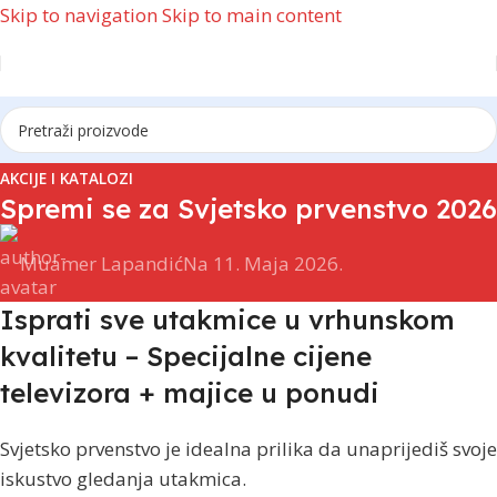
Skip to navigation
Skip to main content
AKCIJE I KATALOZI
Spremi se za Svjetsko prvenstvo 2026
Muamer Lapandić
Na 11. Maja 2026.
Isprati sve utakmice u vrhunskom
kvalitetu – Specijalne cijene
televizora + majice u ponudi
Svjetsko prvenstvo je idealna prilika da unaprijediš svoje
iskustvo gledanja utakmica.