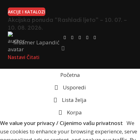
AKCIJE I KATALOZI
Akcijska ponuda “Rashladi ljeto” – 10. 07. –
10. 08. 2026.
Muamer Lapandić
Nastavi Čitati
Početna
Usporedi
Lista želja
Korpa
We value your privacy / Cijenimo vašu privatnost
We
use cookies to enhance your browsing experience, serve
personalized ads or content, and analyze our traffic. By