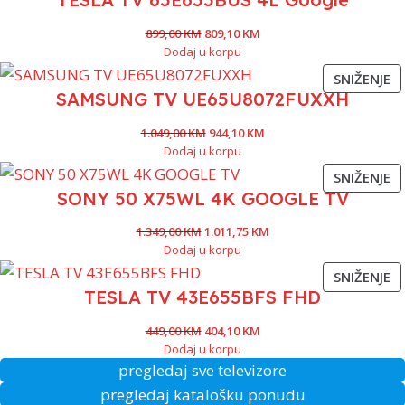
899,00
KM
809,10
KM
Dodaj u korpu
SNIŽENJE
SAMSUNG TV UE65U8072FUXXH
1.049,00
KM
944,10
KM
Dodaj u korpu
SNIŽENJE
SONY 50 X75WL 4K GOOGLE TV
1.349,00
KM
1.011,75
KM
Dodaj u korpu
SNIŽENJE
TESLA TV 43E655BFS FHD
449,00
KM
404,10
KM
Dodaj u korpu
pregledaj sve televizore
pregledaj katalošku ponudu