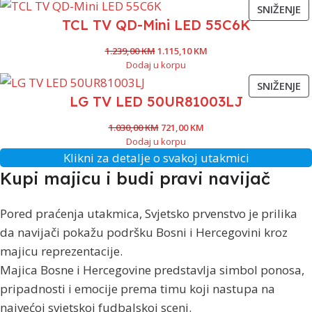
SNIŽENJE
TCL TV QD-Mini LED 55C6K
1.239,00
KM
1.115,10
KM
Dodaj u korpu
SNIŽENJE
LG TV LED 50UR81003LJ
1.030,00
KM
721,00
KM
Dodaj u korpu
Klikni za detalje o svakoj utakmici
Kupi majicu i budi pravi navijač
Pored praćenja utakmica, Svjetsko prvenstvo je prilika
da navijači pokažu podršku Bosni i Hercegovini kroz
majicu reprezentacije.
Majica Bosne i Hercegovine predstavlja simbol ponosa,
pripadnosti i emocije prema timu koji nastupa na
najvećoj svjetskoj fudbalskoj sceni.