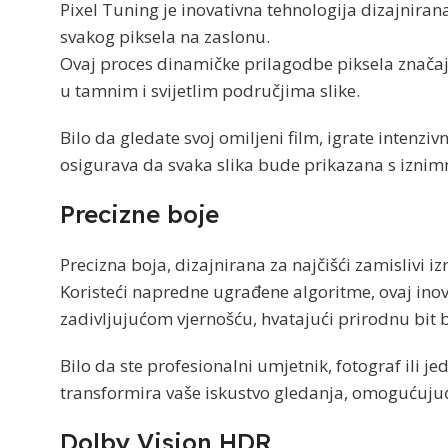
Pixel Tuning je inovativna tehnologija dizajnir
svakog piksela na zaslonu.
Ovaj proces dinamičke prilagodbe piksela značajno
u tamnim i svijetlim područjima slike.
Bilo da gledate svoj omiljeni film, igrate intenziv
osigurava da svaka slika bude prikazana s izn
Precizne boje
Precizna boja, dizajnirana za najčišći zamislivi iz
Koristeći napredne ugrađene algoritme, ovaj inov
zadivljujućom vjernošću, hvatajući prirodnu bit 
Bilo da ste profesionalni umjetnik, fotograf ili je
transformira vaše iskustvo gledanja, omogućujući
Dolby Vision HDR