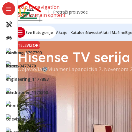
Skip to navigation
Skip to main content
Sve Kategorije
Akcije I Katalozi
Novosti
Alati I Mašine
Bij
TELEVIZORI
Hisense TV serij
Objavio/la
Muamer Lapandić
Na 7. Novembra 
4K kvalitet
Doživite ultimativnu kućnu zabavu uz Hisense 4K t
oživljavaju vaš omiljeni sadržaj.
Bez obzira gledate li najnovije serije, uranjate u n
televizor osigurava da se svaka scena prikazuje u
Sa živim bojama i oštrim kontrastima, osjećat ćete