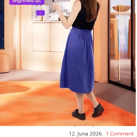
“Rashladi ljeto” – 10. 07. –
10. 08. 2026.
ense 4K TV, gdje
8. Jula 2026.
1 Comment
Rođendanski Shopping
Days – Hvala što ste
slavili s nama!
ja ravnomjerno
4. Jula 2026.
1 Comment
Rođendanski Shopping
gre kao nikada
Days – 03. i 04. juli
22. Juna 2026.
1 Comment
vaša osjetila i
Top 5 televizora za
Svjetsko prvenstvo
12. Juna 2026.
1 Comment