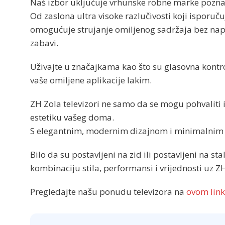
Naš izbor uključuje vrhunske robne marke poznat
Od zaslona ultra visoke razlučivosti koji isporu
omogućuje strujanje omiljenog sadržaja bez napo
zabavi.
Uživajte u značajkama kao što su glasovna kontrola
vaše omiljene aplikacije lakim.
ZH Zola televizori ne samo da se mogu pohvaliti
estetiku vašeg doma.
S elegantnim, modernim dizajnom i minimalnim ok
Bilo da su postavljeni na zid ili postavljeni na s
kombinaciju stila, performansi i vrijednosti uz ZH
Pregledajte našu ponudu televizora na
ovom lin