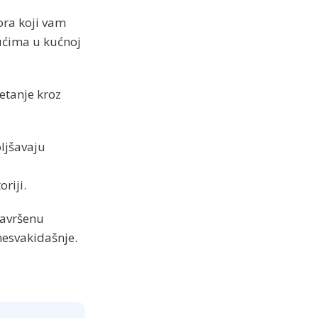
ora koji vam
ućima u kućnoj
retanje kroz
ljšavaju
riji.
 savršenu
 nesvakidašnje.