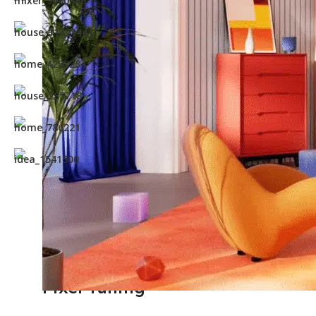
nezaboravnim.
Počastite se najboljim u vizualnoj tehnologiji i 
je svaki trenutak praznik za oči.
Direct Full Array
Direct Full Array LED zaslon, dizajniran za pruža
Za razliku od tradicionalnih LED zaslona koji se 
raspoređuje svjetlost preko cijelog zaslona, ​​osigu
Rezultat je bogata, ujednačena crna koja poboljša
prije.
Bez obzira gledate li u slabo osvijetljenoj prostori
podići vaše iskustvo zabave na nove visine.
Pixel Tuning