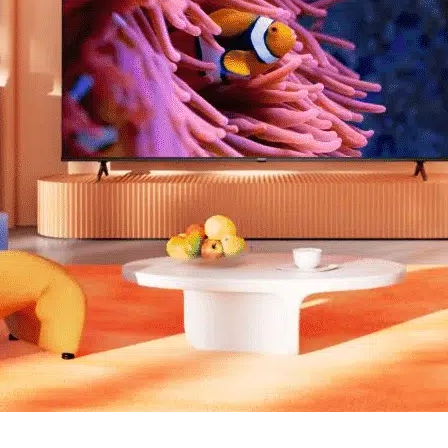
pretvorite svoju dnevnu sobu u kinematografski raj uz His
nje istinski impresivnog iskustva gledanja.
oslanjaju na rubno osvjetljenje, ova inovativna tehnologi
ravajući da svaki piksel precizno svijetli.
va kontrast i oživljava vaše omiljene filmove, emisije i i
ji ili svijetlom okruženju, postojane razine crne očarat će 