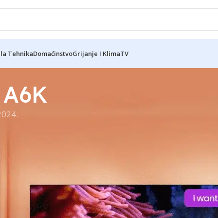
ela Tehnika
Domaćinstvo
Grijanje I Klima
TV
a A6K
2024.
elevizor, dizajniran za pružanje nevjerojatno detaljnih s
ajnovije filmske hitove ili uronite u najuzbudljivije videoi
 4K kvaliteti koja oduzima dah.
 se kao da ste u središtu akcije, čineći svako iskustvo gl