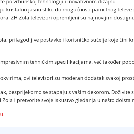
e po vrhunskoj tehnologiji i inovativnom dizajnu.
čuju kristalno jasnu sliku do mogućnosti pametnog televiz
ra, ZH Zola televizori opremljeni su najnovijim dostign
, prilagodljive postavke i korisničko sučelje koje čini k
 impresivnim tehničkim specifikacijama, već također pobo
virima, ovi televizori su moderan dodatak svakoj prosto
talak, besprijekorno se stapaju s vašim dekorom. Doživite
 Zola i pretvorite svoje iskustvo gledanja u nešto doista
ku
.