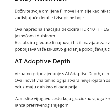
Doživite svoje omiljene filmove i emisije kao nik
zadivljujuće detalje i živopisne boje.
Ova napredna značajka dekodira HDR 10+ i HLG f
jasnoćom i dubinom.
Bez obzira gledate li najnoviji hit ili navijate z
poboljšava vaše iskustvo gledanja poboljšavajući de
AI Adaptive Depth
Vizualno pripovijedanje s AI Adaptive Depth, osm
Ova inovativna tehnologija stvara nevjerojatan o
oduzimaju dah kao nikada prije.
Zamislite vijugavu cestu koja graciozno vijuga kr
lanca prekrivenog snijegom.