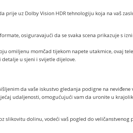
ada prije uz Dolby Vision HDR tehnologiju koja na vaš zas
ormate, osiguravajući da se svaka scena prikazuje s iz
a svoju omiljenu momčad tijekom napete utakmice, ovaj tel
talje u sjeni i svijetle dijelove.
išljenim da vaše iskustvo gledanja podigne na neviđene v
sjećaj udaljenosti, omogućujući vam da uronite u krajolik
oz slikovitu dolinu, vodeći vaš pogled do veličanstvenog