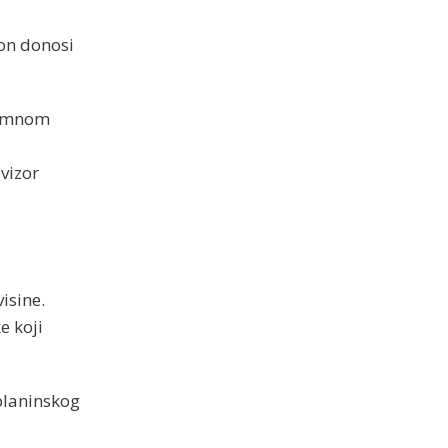
lon donosi
nimnom
evizor
isine.
e koji
 planinskog