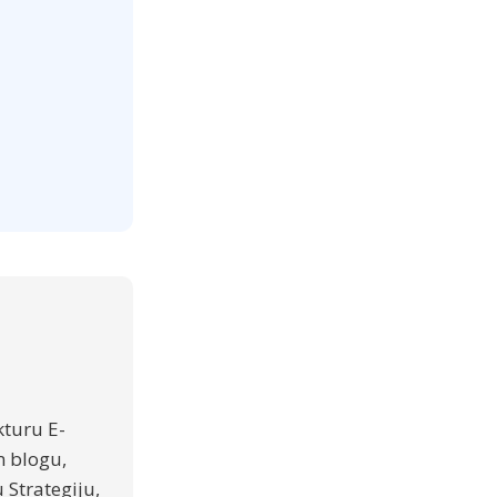
kturu E-
m blogu,
 Strategiju,