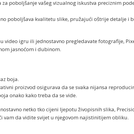
ana za poboljšanje vašeg vizualnog iskustva preciznim po
 poboljšava kvalitetu slike, pružajući oštrije detalje i b
nu video igru ​​ili jednostavno pregledavate fotografije, Pi
imnom jasnoćom i dubinom.
raz boja.
ativni proizvod osigurava da se svaka nijansa reproduci
boja onako kako treba da se vide.
dnostavno netko tko cijeni ljepotu živopisnih slika, Precisi
 vam da vidite svijet u njegovom najistinitijem obliku.